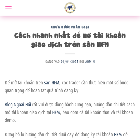
Bỏ
qua
nội
dung
CHƯA ĐƯỢC PHÂN LOẠI
Cách nhanh nhất để mở tài khoản
giao dịch trên sàn HFM
ĐĂNG VÀO
01/04/2025
BỞI
ADMIN
Để mở tài khoản trên
sàn HFM
, các trader cần thực hiện một số bước
quan trọng để hoàn tất quá trình đăng ký.
Blog Ngoại Hối
rất vui được đồng hành cùng bạn, hướng dẫn chi tiết cách
mở tài khoản giao dịch tại
HFM
, bao gồm cả tài khoản thật và tài khoản
demo.
Đừng bỏ lỡ hướng dẫn chi tiết dưới đây để đăng ký tài khoản
HFM
dễ