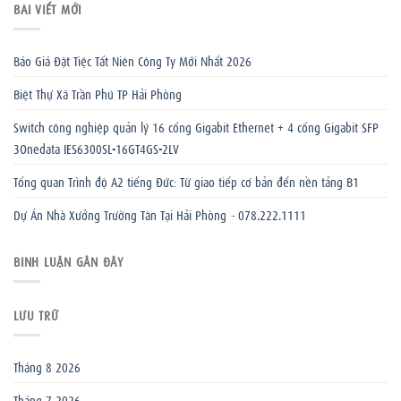
BÀI VIẾT MỚI
Báo Giá Đặt Tiệc Tất Niên Công Ty Mới Nhất 2026
Biệt Thự Xã Trần Phú TP Hải Phòng
Switch công nghiệp quản lý 16 cổng Gigabit Ethernet + 4 cổng Gigabit SFP
3Onedata IES6300SL-16GT4GS-2LV
Tổng quan Trình độ A2 tiếng Đức: Từ giao tiếp cơ bản đến nền tảng B1
Dự Án Nhà Xưởng Trường Tân Tại Hải Phòng – 078.222.1111
BÌNH LUẬN GẦN ĐÂY
LƯU TRỮ
Tháng 8 2026
Tháng 7 2026