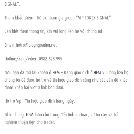
SIGNAL“.
Tham khảo thêm : Hỗ trợ tham gia group “VIP FOREX SIGNAL”.
Cần biết thêm thông tin, xin vui lòng liên hệ với chúng tôi:
Email:
hotro@blogngoaihoi.net
Hotline/zalo/viber: 0988.628.995
Nếu bạn đã mở tài khoản ở
HFM
– Đang giao dịch ở
HFM
vui lòng liên hệ
chúng tôi để được hỗ trợ về tín hiệu giao dịch cũng như các vấn đề khác
tham khảo bài viết ở link bên dưới.
Hỗ trợ Vip – Tín hiệu giao dịch hàng ngày.
Nhìn chung,
HFM
luôn chú trọng đến tính an toàn, sự tin cậy và trải
nghiệm thuận tiện cho trader.