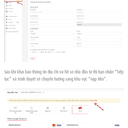
Sau khi khai báo thông tin địa chỉ và hồ sơ nhà đầu tư thì bạn nhấn “Tiếp
tục” và trình duyệt sẽ chuyển hướng sang khu vực “nạp tiền”.