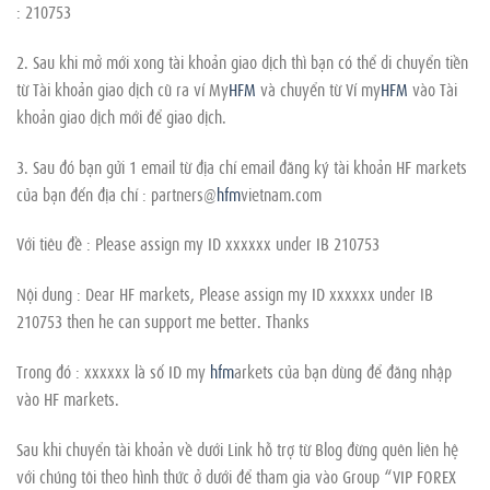
: 210753
2. Sau khi mở mới xong tài khoản giao dịch thì bạn có thể di chuyển tiền
từ Tài khoản giao dịch cũ ra ví My
HFM
và chuyển từ Ví my
HFM
vào Tài
khoản giao dịch mới để giao dịch.
3. Sau đó bạn gửi 1 email từ địa chỉ email đăng ký tài khoản HF markets
của bạn đến địa chỉ : partners@
hfm
vietnam.com
Với tiêu đề : Please assign my ID xxxxxx under IB 210753
Nội dung : Dear HF markets, Please assign my ID xxxxxx under IB
210753 then he can support me better. Thanks
Trong đó : xxxxxx là số ID my
hfm
arkets của bạn dùng để đăng nhập
vào HF markets.
Sau khi chuyển tài khoản về dưới Link hỗ trợ từ Blog đừng quên liên hệ
với chúng tôi theo hình thức ở dưới để tham gia vào Group “VIP FOREX