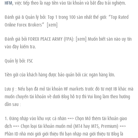
HFM
, việc tiếp theo là nạp tiền vào tài khoản và bắt đầu trải nghiệm.
Đánh giá & Quản lý bởi: Top 1 trong 100 sàn nhất thế giới: “Top Rated
Online Forex Brokers” [xem]
Đánh giá bởi FOREX PEACE ARMY (FPA): [xem] Muốn biết sàn nào uy tín
vào đây kiểm tra.
Quản lý bởi: FSC
Tiền gửi của khách hàng được bảo quản bởi các ngân hàng lớn.
Lưu ý : Nếu bạn đã mở tài khoản HF markets trước đó từ một IB khác mà
muốn chuyển tài khoản về dưới Blog hỗ trợ thì Vui lòng làm theo hướng
dẫn sau :
1. Đăng nhập vào khu vực cá nhân ==> Chọn Mở thêm tài khoản giao
dịch ==> Chọn loại tài khoản muốn mở (MT4 hay MT5, Premium) ==>
Phần ID nhà môi giới giới thiệu thì bạn nhập mã giới thiệu từ Blog là