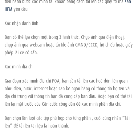
tiến hành bước xác minh tài khoản bằng cách tải lên các giấy tờ mà
sàn
HFM
yêu cầu.
Xác nhận danh tính
Bạn có thể lựa chọn một trong 3 hình thức: Chụp ảnh qua điện thoại,
chụp ảnh qua webcam hoặc tải file ảnh CMND/CCCD, hộ chiếu hoặc giấy
phép lái xe có sẵn.
Xác minh địa chỉ
Giai đoạn xác minh địa chỉ POA, bạn cần tải lên các hoá đơn liên quan
như: điện, nước, internet hoặc sao kê ngân hàng có thông tin họ tên và
địa chỉ trùng với thông tin bạn đã cung cấp ban đầu. Hoặc bạn có thể tải
lên lại mặt trước của Căn cước công dân để xác minh phần địa chỉ.
Bạn chọn lần lượt các tệp phù hợp cho từng phần , cuối cùng nhấn “Tải
lên” để tải lên tài liệu là hoàn thành.