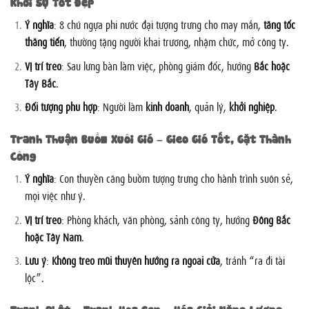
Khởi Sự Tốt Đẹp
Ý nghĩa
: 8 chú ngựa phi nước đại tượng trưng cho may mắn,
tăng tốc
thăng tiến
, thường tặng người khai trương, nhậm chức, mở công ty.
Vị trí treo
: Sau lưng bàn làm việc, phòng giám đốc, hướng
Bắc hoặc
Tây Bắc
.
Đối tượng phù hợp
: Người làm
kinh doanh
, quản lý,
khởi nghiệp
.
Tranh Thuận Buồm Xuôi Gió – Gieo Gió Tốt, Gặt Thành
Công
Ý nghĩa
: Con thuyền căng buồm tượng trưng cho hành trình suôn sẻ,
mọi việc như ý.
Vị trí treo
: Phòng khách, văn phòng, sảnh công ty, hướng
Đông Bắc
hoặc Tây Nam
.
Lưu ý
:
Không treo mũi thuyền hướng ra ngoài cửa
, tránh “ra đi tài
lộc”.
Tranh Phật – Tranh Hoa Sen – Hóa Giải Năng Lượng