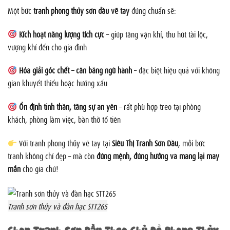
Một bức
tranh phong thủy sơn dầu vẽ tay
đúng chuẩn sẽ:
Kích hoạt năng lượng tích cực
– giúp tăng vận khí, thu hút tài lộc,
vượng khí đến cho gia đình
Hóa giải góc chết – cân bằng ngũ hành
– đặc biệt hiệu quả với không
gian khuyết thiếu hoặc hướng xấu
Ổn định tinh thần, tăng sự an yên
– rất phù hợp treo tại phòng
khách, phòng làm việc, bàn thờ tổ tiên
Với tranh phong thủy vẽ tay tại
Siêu Thị Tranh Sơn Dầu
, mỗi bức
tranh không chỉ đẹp – mà còn
đúng mệnh, đúng hướng và mang lại may
mắn
cho gia chủ!
Tranh sơn thủy và đàn hạc STT265
Chọn Tranh Sơn Dầu Theo Chủ Đề Phong Thủy