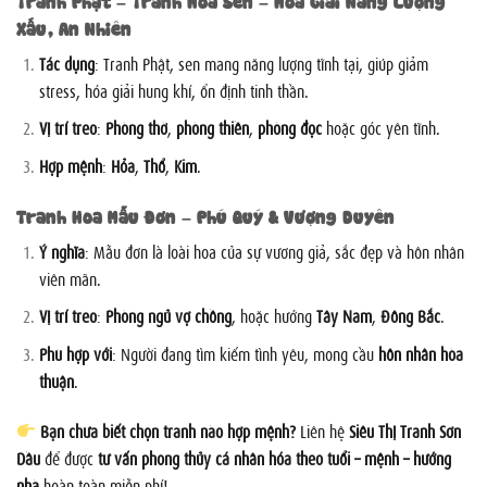
Xấu, An Nhiên
Tác dụng
: Tranh Phật, sen mang năng lượng tĩnh tại, giúp giảm
stress, hóa giải hung khí, ổn định tinh thần.
Vị trí treo
:
Phòng thờ
,
phòng thiền
,
phòng đọc
hoặc góc yên tĩnh.
Hợp mệnh
:
Hỏa
,
Thổ
,
Kim
.
Tranh Hoa Mẫu Đơn – Phú Quý & Vượng Duyên
Ý nghĩa
: Mẫu đơn là loài hoa của sự vương giả, sắc đẹp và hôn nhân
viên mãn.
Vị trí treo
:
Phòng ngủ vợ chồng
, hoặc hướng
Tây Nam
,
Đông Bắc
.
Phù hợp với
: Người đang tìm kiếm tình yêu, mong cầu
hôn nhân hòa
thuận
.
Bạn chưa biết chọn tranh nào hợp mệnh?
Liên hệ
Siêu Thị Tranh Sơn
Dầu
để được
tư vấn phong thủy cá nhân hóa theo tuổi – mệnh – hướng
nhà
hoàn toàn miễn phí!