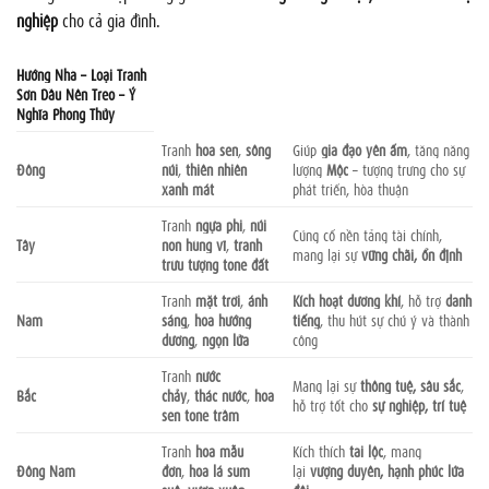
nghiệp
cho cả gia đình.
Hướng Nhà – Loại Tranh
Sơn Dầu Nên Treo – Ý
Nghĩa Phong Thủy
Tranh
hoa sen
,
sông
Giúp
gia đạo yên ấm
, tăng năng
Đông
núi
,
thiên nhiên
lượng
Mộc
– tượng trưng cho sự
xanh mát
phát triển, hòa thuận
Tranh
ngựa phi
,
núi
Củng cố nền tảng tài chính,
Tây
non hùng vĩ
,
tranh
mang lại sự
vững chãi, ổn định
trừu tượng tone đất
Tranh
mặt trời
,
ánh
Kích hoạt dương khí
, hỗ trợ
danh
Nam
sáng
,
hoa hướng
tiếng
, thu hút sự chú ý và thành
dương
,
ngọn lửa
công
Tranh
nước
Mang lại sự
thông tuệ, sâu sắc
,
Bắc
chảy
,
thác nước
,
hoa
hỗ trợ tốt cho
sự nghiệp, trí tuệ
sen tone trầm
Tranh
hoa mẫu
Kích thích
tài lộc
, mang
Đông Nam
đơn
,
hoa lá sum
lại
vượng duyên, hạnh phúc lứa