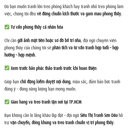
Dù bạn muốn tranh lớn treo phòng khách hay tranh nhỏ treo phòng làm
việc, chúng tôi đều
vẽ đúng chuẩn kích thước và gam màu phong thủy
.
Tư vấn phong thủy cá nhân hóa
Chỉ cần
gửi ảnh mặt tiền hoặc sơ đồ bố trí nhà
, đội ngũ chuyên viên
phong thủy của chúng tôi sẽ
phân tích và tư vấn tranh hợp tuổi – hợp
hướng – hợp mệnh
.
Xem trước bản phác thảo tranh trước khi hoàn thiện
Giúp bạn
chủ động kiểm duyệt nội dung
, màu sắc, đảm bảo bức tranh
đúng ý – đúng năng lượng bạn mong muốn.
Giao hàng và treo tranh tận nơi tại TP.HCM
Bạn không cần lo lắng khâu lắp đặt – đội ngũ
Siêu Thị Tranh Sơn Dầu
hỗ
trợ
vận chuyển, đóng khung và treo tranh chuẩn vị trí phong thủy
.