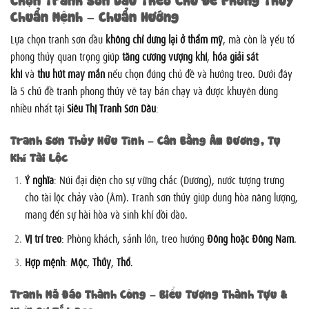
Chuẩn Mệnh – Chuẩn Hướng
Lựa chọn tranh sơn dầu
không chỉ dừng lại ở thẩm mỹ
, mà còn là yếu tố
phong thủy quan trọng giúp
tăng cường vượng khí
,
hóa giải sát
khí
và
thu hút may mắn
nếu chọn đúng chủ đề và hướng treo. Dưới đây
là 5 chủ đề tranh phong thủy vẽ tay bán chạy và được khuyên dùng
nhiều nhất tại
Siêu Thị Tranh Sơn Dầu
:
Tranh Sơn Thủy Hữu Tình – Cân Bằng Âm Dương, Tụ
Khí Tài Lộc
Ý nghĩa
: Núi đại diện cho sự vững chắc (Dương), nước tượng trưng
cho tài lộc chảy vào (Âm). Tranh sơn thủy giúp dung hòa năng lượng,
mang đến sự hài hòa và sinh khí dồi dào.
Vị trí treo
: Phòng khách, sảnh lớn, treo hướng
Đông hoặc Đông Nam
.
Hợp mệnh
:
Mộc
,
Thủy
,
Thổ
.
Tranh Mã Đáo Thành Công – Biểu Tượng Thành Tựu &