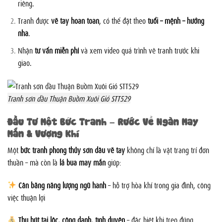
riêng.
Tranh được
vẽ tay hoàn toàn
, có thể đặt theo
tuổi – mệnh – hướng
nhà
.
Nhận
tư vấn miễn phí
và xem video quá trình vẽ tranh trước khi
giao.
Tranh sơn dầu Thuận Buồm Xuôi Gió STT529
Đầu Tư Một Bức Tranh – Rước Về Ngàn May
Mắn & Vượng Khí
Một
bức tranh phong thủy sơn dầu vẽ tay
không chỉ là vật trang trí đơn
thuần – mà còn là
lá bùa may mắn
giúp:
Cân bằng năng lượng ngũ hành
– hỗ trợ hòa khí trong gia đình, công
việc thuận lợi
Thu hút tài lộc, công danh, tình duyên
– đặc biệt khi treo đúng