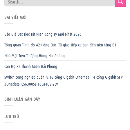
BÀI VIẾT MỚI
Báo Giá Đặt Tiệc Tất Niên Công Ty Mới Nhất 2026
Tổng quan Trình độ A2 tiếng Đức: Từ giao tiếp cơ bản đến nền tảng B1
Nhà Mặt Tiền Thượng Hồng Hải Phòng
Căn Hộ Xã Thanh Miện Hải Phòng
Switch công nghiệp quản lý 16 cổng Gigabit Ethernet + 4 cổng Gigabit SFP
3Onedata IES6300SL-16GT4GS-2LV
BÌNH LUẬN GẦN ĐÂY
LƯU TRỮ