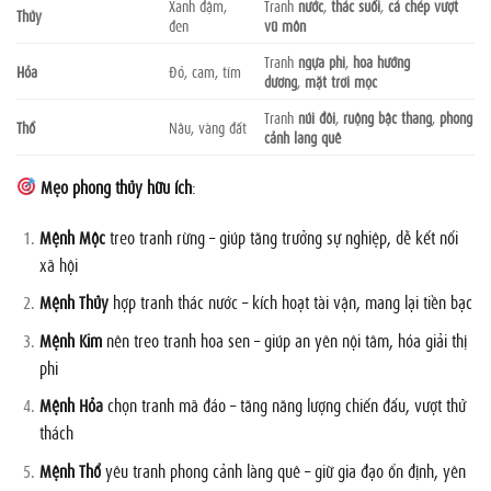
Xanh đậm,
Tranh
nước
,
thác suối
,
cá chép vượt
Thủy
đen
vũ môn
Tranh
ngựa phi
,
hoa hướng
Hỏa
Đỏ, cam, tím
dương
,
mặt trời mọc
Tranh
núi đồi
,
ruộng bậc thang
,
phong
Thổ
Nâu, vàng đất
cảnh làng quê
Mẹo phong thủy hữu ích
:
Mệnh Mộc
treo tranh rừng – giúp tăng trưởng sự nghiệp, dễ kết nối
xã hội
Mệnh Thủy
hợp tranh thác nước – kích hoạt tài vận, mang lại tiền bạc
Mệnh Kim
nên treo tranh hoa sen – giúp an yên nội tâm, hóa giải thị
phi
Mệnh Hỏa
chọn tranh mã đáo – tăng năng lượng chiến đấu, vượt thử
thách
Mệnh Thổ
yêu tranh phong cảnh làng quê – giữ gia đạo ổn định, yên