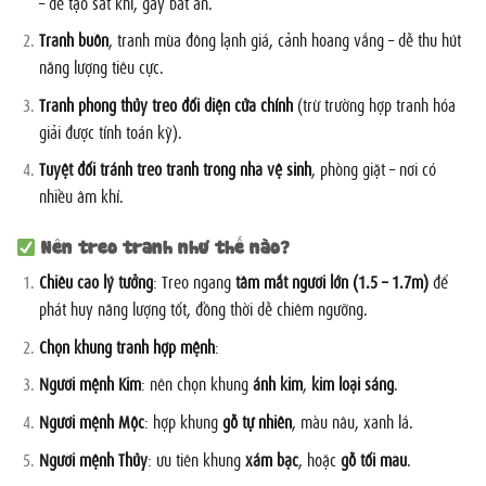
– dễ tạo sát khí, gây bất an.
Tranh buồn
, tranh mùa đông lạnh giá, cảnh hoang vắng – dễ thu hút
năng lượng tiêu cực.
Tranh phong thủy treo đối diện cửa chính
(trừ trường hợp tranh hóa
giải được tính toán kỹ).
Tuyệt đối tránh treo tranh trong nhà vệ sinh
, phòng giặt – nơi có
nhiều âm khí.
Nên treo tranh như thế nào?
Chiều cao lý tưởng
: Treo ngang
tầm mắt người lớn (1.5 – 1.7m)
để
phát huy năng lượng tốt, đồng thời dễ chiêm ngưỡng.
Chọn khung tranh hợp mệnh
:
Người mệnh Kim
: nên chọn khung
ánh kim
,
kim loại sáng
.
Người mệnh Mộc
: hợp khung
gỗ tự nhiên
, màu nâu, xanh lá.
Người mệnh Thủy
: ưu tiên khung
xám bạc
, hoặc
gỗ tối màu
.