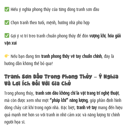
Hiểu ý nghĩa phong thủy của từng dòng tranh sơn dầu
Chọn tranh theo tuổi, mệnh, hướng nhà phù hợp
Gợi ý vị trí treo tranh chuẩn phong thủy để đón
vượng khí
,
hóa giải
vận xui
Nếu bạn đang tìm
tranh phong thủy vẽ tay chuẩn chỉnh
, đây là
hướng dẫn không thể bỏ qua!
Tranh Sơn Dầu Trong Phong Thủy – Ý Nghĩa
Và Lợi Ích Đối Với Gia Chủ
Trong phong thủy,
tranh sơn dầu không chỉ là vật trang trí nghệ thuật
,
mà còn được xem như một
“pháp khí” năng lượng
, góp phần định hình
dòng chảy cát khí trong ngôi nhà. Đặc biệt,
tranh vẽ tay
mang đến hiệu
quả mạnh mẽ hơn so với tranh in nhờ cảm xúc và năng lượng từ chính
người họa sĩ.