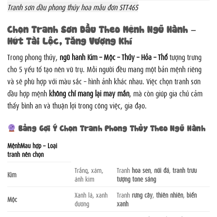
Tranh sơn dầu phong thủy hoa mẫu đơn STT465
Chọn Tranh Sơn Dầu Theo Mệnh Ngũ Hành –
Hút Tài Lộc, Tăng Vượng Khí
Trong phong thủy,
ngũ hành Kim – Mộc – Thủy – Hỏa – Thổ
tượng trưng
cho 5 yếu tố tạo nên vũ trụ. Mỗi người đều mang một bản mệnh riêng
và sẽ phù hợp với màu sắc – hình ảnh khác nhau. Việc chọn tranh sơn
dầu hợp mệnh
không chỉ mang lại may mắn
, mà còn giúp gia chủ cảm
thấy bình an và thuận lợi trong công việc, gia đạo.
Bảng Gợi Ý Chọn Tranh Phong Thủy Theo Ngũ Hành
MệnhMàu hợp – Loại
tranh nên chọn
Trắng, xám,
Tranh
hoa sen
,
núi đá
,
tranh trừu
Kim
ánh kim
tượng tone sáng
Xanh lá, xanh
Tranh
rừng cây
,
thiên nhiên
,
biển
Mộc
dương
xanh