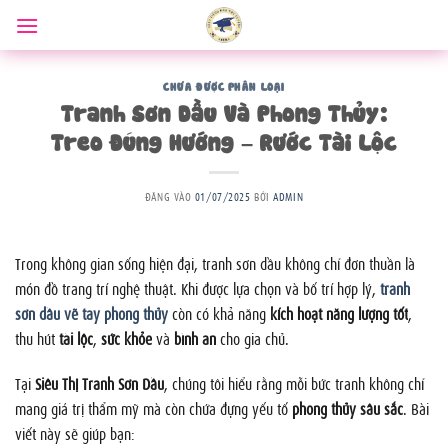
Bỏ
qua
nội
dung
CHƯA ĐƯỢC PHÂN LOẠI
Tranh Sơn Dầu Và Phong Thủy:
Treo Đúng Hướng – Rước Tài Lộc
ĐĂNG VÀO
01/07/2025
BỞI
ADMIN
Trong không gian sống hiện đại, tranh sơn dầu không chỉ đơn thuần là
món đồ trang trí nghệ thuật. Khi được lựa chọn và bố trí hợp lý,
tranh
sơn dầu vẽ tay phong thủy
còn có khả năng
kích hoạt năng lượng tốt
,
thu hút
tài lộc
,
sức khỏe
và
bình an
cho gia chủ.
Tại
Siêu Thị Tranh Sơn Dầu
, chúng tôi hiểu rằng mỗi bức tranh không chỉ
mang giá trị thẩm mỹ mà còn chứa đựng yếu tố
phong thủy sâu sắc
. Bài
viết này sẽ giúp bạn: