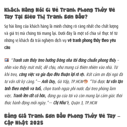
Khách Hàng Nói Gì Về Tranh Phong Thủy Vẽ
Tay Tại Siêu Thị Tranh Sơn Dầu?
Sự hài lòng của khách hàng là minh chứng rõ ràng nhất cho chất lượng
và giá trị mà chúng tôi mang lại. Dưới đây là một số chia sẻ thực tế từ
những vị khách đã trải nghiệm dịch vụ
vẽ tranh phong thủy theo yêu
cầu
:
“
Tranh sơn thủy treo hướng Đông nhà tôi đúng chuẩn phong thủy
–
nhìn vào thấy mát mắt, dễ chịu, như mang cả thiên nhiên vào nhà. Từ
khi treo,
công việc và gia đạo đều thuận lợi rõ rệt
. Rất cảm ơn đội ngũ đã
tư vấn rất kỹ càng.”
—
Anh Duy
, Gò Vấp, TP.HCM
“Tôi được
tư vấn tận
tình theo mệnh và tuổi
, chọn tranh ngựa phi nước đại treo phòng làm
việc.
Tranh lên rất có hồn
, đúng gu của tôi và còn mang lại cảm giác thôi
thúc hành động mỗi ngày.”
—
Chị Như Ý
, Quận 3, TP.HCM
Bảng Giá Tranh Sơn Dầu Phong Thủy Vẽ Tay –
Cập Nhật 2025