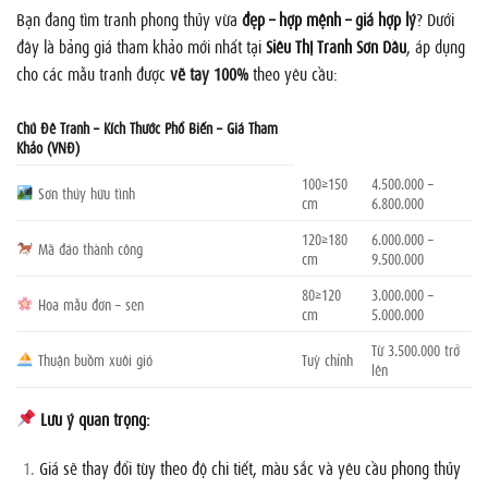
Bạn đang tìm tranh phong thủy vừa
đẹp – hợp mệnh – giá hợp lý
? Dưới
đây là bảng giá tham khảo mới nhất tại
Siêu Thị Tranh Sơn Dầu
, áp dụng
cho các mẫu tranh được
vẽ tay 100%
theo yêu cầu:
Chủ Đề Tranh – Kích Thước Phổ Biến – Giá Tham
Khảo (VNĐ)
100×150
4.500.000 –
Sơn thủy hữu tình
cm
6.800.000
120×180
6.000.000 –
Mã đáo thành công
cm
9.500.000
80×120
3.000.000 –
Hoa mẫu đơn – sen
cm
5.000.000
Từ 3.500.000 trở
Thuận buồm xuôi gió
Tuỳ chỉnh
lên
Lưu ý quan trọng:
Giá sẽ thay đổi tùy theo độ chi tiết, màu sắc và yêu cầu phong thủy