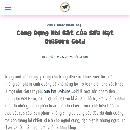
Bỏ
qua
nội
dung
CHƯA ĐƯỢC PHÂN LOẠI
Công Dụng Nổi Bật của Sữa Hạt
OviSure Gold
ĐĂNG VÀO
01/04/2025
BỞI
ADMIN
Trong một xã hội ngày càng chú trọng đến sức khỏe, việc tìm kiếm
những sản phẩm dinh dưỡng có khả năng hỗ trợ toàn diện cho sức khỏe
là một nhu cầu tất yếu.
Sữa hạt OviSure Gold
là một sản phẩm tiên
phong tại Việt Nam, đặc biệt nổi bật với khả năng hỗ trợ sức khỏe xương
khớp từ những thành phần hoàn toàn tự nhiên. Được chế biến từ đạm
thực vật cao cấp, sản phẩm không chỉ giúp cung cấp đầy đủ dinh dưỡng
mà còn mang lại nhiều lợi ích cho người dùng, đặc biệt là những người ăn
chay và cần cải thiện sức khỏe xương khớp.