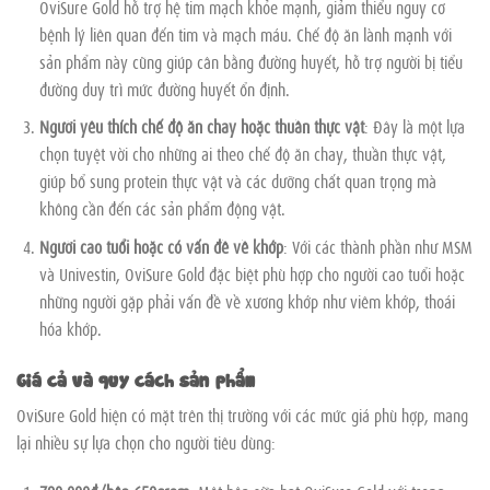
OviSure Gold hỗ trợ hệ tim mạch khỏe mạnh, giảm thiểu nguy cơ
bệnh lý liên quan đến tim và mạch máu. Chế độ ăn lành mạnh với
sản phẩm này cũng giúp cân bằng đường huyết, hỗ trợ người bị tiểu
đường duy trì mức đường huyết ổn định.
Người yêu thích chế độ ăn chay hoặc thuần thực vật
: Đây là một lựa
chọn tuyệt vời cho những ai theo chế độ ăn chay, thuần thực vật,
giúp bổ sung protein thực vật và các dưỡng chất quan trọng mà
không cần đến các sản phẩm động vật.
Người cao tuổi hoặc có vấn đề về khớp
: Với các thành phần như MSM
và Univestin, OviSure Gold đặc biệt phù hợp cho người cao tuổi hoặc
những người gặp phải vấn đề về xương khớp như viêm khớp, thoái
hóa khớp.
Giá cả và quy cách sản phẩm
OviSure Gold hiện có mặt trên thị trường với các mức giá phù hợp, mang
lại nhiều sự lựa chọn cho người tiêu dùng: