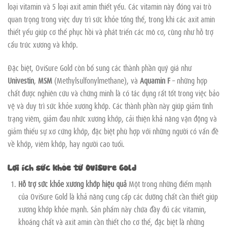
loại vitamin và 5 loại axit amin thiết yếu. Các vitamin này đóng vai trò
quan trọng trong việc duy trì sức khỏe tổng thể, trong khi các axit amin
thiết yếu giúp cơ thể phục hồi và phát triển các mô cơ, cũng như hỗ trợ
cấu trúc xương và khớp.
Đặc biệt, OviSure Gold còn bổ sung các thành phần quý giá như
Univestin
,
MSM
(Methylsulfonylmethane), và
Aquamin F
– những hợp
chất được nghiên cứu và chứng minh là có tác dụng rất tốt trong việc bảo
vệ và duy trì sức khỏe xương khớp. Các thành phần này giúp giảm tình
trạng viêm, giảm đau nhức xương khớp, cải thiện khả năng vận động và
giảm thiểu sự xơ cứng khớp, đặc biệt phù hợp với những người có vấn đề
về khớp, viêm khớp, hay người cao tuổi.
Lợi ích sức khỏe từ OviSure Gold
Hỗ trợ sức khỏe xương khớp hiệu quả
Một trong những điểm mạnh
của OviSure Gold là khả năng cung cấp các dưỡng chất cần thiết giúp
xương khớp khỏe mạnh. Sản phẩm này chứa đầy đủ các vitamin,
khoáng chất và axit amin cần thiết cho cơ thể, đặc biệt là những