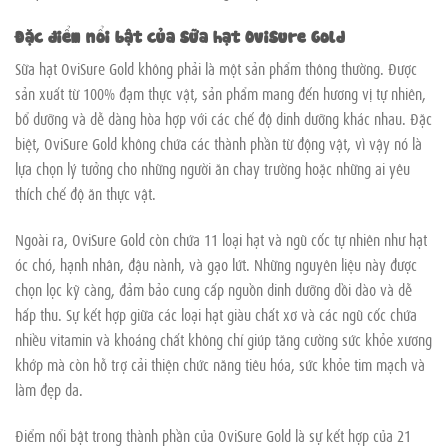
Đặc điểm nổi bật của Sữa hạt OviSure Gold
Sữa hạt OviSure Gold không phải là một sản phẩm thông thường. Được
sản xuất từ 100% đạm thực vật, sản phẩm mang đến hương vị tự nhiên,
bổ dưỡng và dễ dàng hòa hợp với các chế độ dinh dưỡng khác nhau. Đặc
biệt, OviSure Gold không chứa các thành phần từ động vật, vì vậy nó là
lựa chọn lý tưởng cho những người ăn chay trường hoặc những ai yêu
thích chế độ ăn thực vật.
Ngoài ra, OviSure Gold còn chứa 11 loại hạt và ngũ cốc tự nhiên như hạt
óc chó, hạnh nhân, đậu nành, và gạo lứt. Những nguyên liệu này được
chọn lọc kỹ càng, đảm bảo cung cấp nguồn dinh dưỡng dồi dào và dễ
hấp thu. Sự kết hợp giữa các loại hạt giàu chất xơ và các ngũ cốc chứa
nhiều vitamin và khoáng chất không chỉ giúp tăng cường sức khỏe xương
khớp mà còn hỗ trợ cải thiện chức năng tiêu hóa, sức khỏe tim mạch và
làm đẹp da.
Điểm nổi bật trong thành phần của OviSure Gold là sự kết hợp của 21