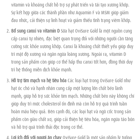
vitamin và khoáng chất hỗ trợ sự phát triển và tái tạo xương khớp.
Sự kết hợp giữa các thành phần như Aquamin F và MSM giúp giảm
đau nhức, cải thiện sự linh hoạt và giảm thiểu tình trạng viêm khớp.
Bổ sung canxi và vitamin D
Sữa hạt OviSure Gold là một nguồn cung
cấp canxi tự nhiên, đặc biệt quan trọng đối với những người cần tăng
cường sức khỏe xương khớp. Canxi là khoáng chất thiết yếu giúp duy
trì mật độ xương và ngăn ngừa loãng xương. Ngoài ra, vitamin D
trong sản phẩm còn giúp cơ thể hấp thu canxi tốt hơn, đồng thời duy
trì hệ thống miễn dịch khỏe mạnh.
Hỗ trợ tim mạch và hệ tiêu hóa
Các loại hạt trong OviSure Gold như
hạt óc chó và hạnh nhân cung cấp một lượng lớn chất béo lành
mạnh, giúp hỗ trợ sức khỏe tim mạch. Những chất béo này không chỉ
giúp duy trì mức cholesterol ổn định mà còn hỗ trợ quá trình tuần
hoàn máu hiệu quả. Bên cạnh đó, các loại hạt và ngũ cốc trong sản
phẩm còn giàu chất xơ, giúp cải thiện hệ tiêu hóa, ngăn ngừa táo bón
và hỗ trợ quá trình thải độc trong cơ thể.
Lợi ích đối với người ăn chay
OviSure Gold là một sản phẩm lý tưởng