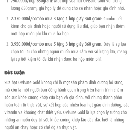
790.000đ/hộp 650gram
: Một hộp sữa hạt OviSure Gold với trọng
lượng 650gram, giá hợp lý để dùng cho cá nhân hoặc gia đình nhỏ.
2.370.000đ/combo mua 3 tặng 1 hộp giấy 360 gram
: Combo tiết
kiệm cho gia đình hoặc người sử dụng lâu dài, giúp bạn nhận thêm
một hộp miễn phí khi mua ba hộp.
3.950.000đ/combo mua 5 tặng 3 hộp giấy 360 gram
: Đây là sự lựa
chọn tối ưu cho những người muốn mua sắm với số lượng lớn, mang
lại sự tiết kiệm tối đa khi nhận được ba hộp miễn phí.
Kết luận
Sữa hạt OviSure Gold không chỉ là một sản phẩm dinh dưỡng bổ sung,
mà còn là một người bạn đồng hành quan trọng trên hành trình chăm
sóc sức khỏe xương khớp của bạn và gia đình. Với những thành phần
hoàn toàn từ thực vật, sự kết hợp của nhiều loại hạt giàu dinh dưỡng, các
vitamin và khoáng chất thiết yếu, OviSure Gold là lựa chọn lý tưởng cho
những ai muốn duy trì sức khỏe xương khớp lâu dài, đặc biệt là những
người ăn chay hoặc có chế độ ăn thực vật.