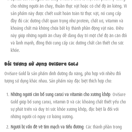
cho những người ăn chay, thuần thực vật hoặc có chế độ ăn kiêng. Vì
sản phẩm này được chiết xuất hoàn toàn từ thực vật, nó cung cấp
đầy đủ các dưỡng chất quan trọng như protein, chất xơ, vitamin và
khoáng chất mà không chứa bất kỳ thành phần động vật nào. Điều
này giúp những người ăn chay dễ dàng duy trì một chế độ ăn cân đối
và lành mạnh, đồng thời cung cấp các dưỡng chất cần thiết cho sức
khỏe.
Đối tượng sử dụng OviSure Gold
OviSure Gold là sản phẩm dinh dưỡng đa năng, phù hợp với nhiều đối
tượng sử dụng khác nhau. Sản phẩm này đặc biệt thích hợp cho:
Những người cần bổ sung canxi và vitamin cho xương khớp
: OviSure
Gold giúp bổ sung canxi, vitamin D và các khoáng chất thiết yếu cho
sự phát triển và duy trì sức khỏe xương khớp, đặc biệt là đối với
những người có nguy cơ loãng xương.
Người bị vấn đề về tim mạch và tiểu đường
: Các thành phần trong