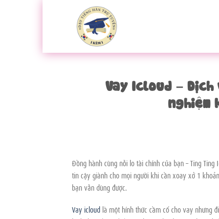
Bỏ
qua
nội
dung
Vay Icloud – Dịch
nghiệm 
Đồng hành cùng nỗi lo tài chính của bạn – Ting Ting 
tin cậy giành cho mọi người khi cần xoay xở 1 khoản
bạn vẫn dùng được.
Vay icloud
là một hính thức cầm cố cho vay nhưng đi