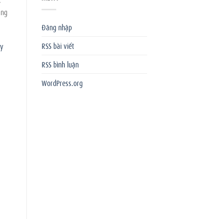
âng
Đăng nhập
RSS bài viết
y
RSS bình luận
WordPress.org