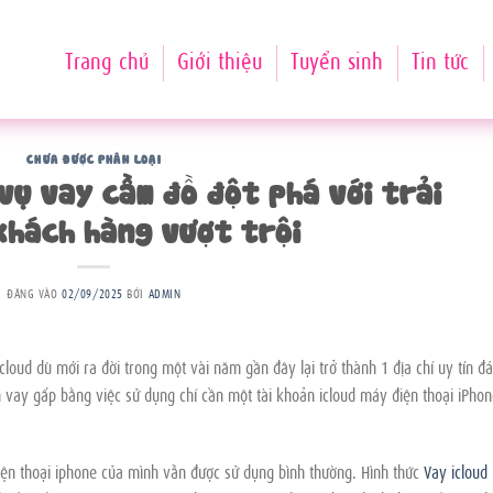
Trang chủ
Giới thiệu
Tuyển sinh
Tin tức
CHƯA ĐƯỢC PHÂN LOẠI
 vụ vay cầm đồ đột phá với trải
khách hàng vượt trội
ĐĂNG VÀO
02/09/2025
BỞI
ADMIN
Icloud dù mới ra đời trong một vài năm gần đây lại trở thành 1 địa chỉ uy tín đ
 vay gấp bằng việc sử dụng chỉ cần một tài khoản icloud máy điện thoại iPho
ện thoại iphone của mình vẫn được sử dụng bình thường. Hình thức
Vay icloud