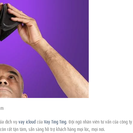
âm
của dịch vụ
vay icloud
của
Vay Ting Ting
. Đội ngũ nhân viên tư vấn của công ty
n rất tận tâm, sẵn sàng hỗ trợ khách hàng mọi lúc, mọi nơi.