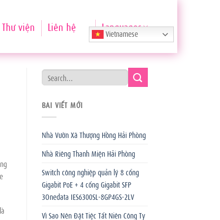
Thư viện
Liên hệ
Languages
Vietnamese
BÀI VIẾT MỚI
Nhà Vườn Xã Thượng Hồng Hải Phòng
Nhà Riêng Thanh Miện Hải Phòng
áng
Switch công nghiệp quản lý 8 cổng
ne
Gigabit PoE + 4 cổng Gigabit SFP
3Onedata IES6300SL-8GP4GS-2LV
là
Vì Sao Nên Đặt Tiệc Tất Niên Công Ty