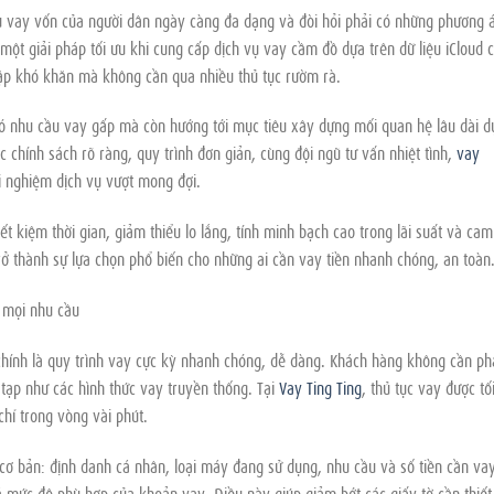
u vay vốn của người dân ngày càng đa dạng và đòi hỏi phải có những phương 
một giải pháp tối ưu khi cung cấp dịch vụ vay cầm đồ dựa trên dữ liệu iCloud 
gặp khó khăn mà không cần qua nhiều thủ tục rườm rà.
có nhu cầu vay gấp mà còn hướng tới mục tiêu xây dựng mối quan hệ lâu dài d
 chính sách rõ ràng, quy trình đơn giản, cùng đội ngũ tư vấn nhiệt tình,
vay
 nghiệm dịch vụ vượt mong đợi.
t kiệm thời gian, giảm thiểu lo lắng, tính minh bạch cao trong lãi suất và cam
rở thành sự lựa chọn phổ biến cho những ai cần vay tiền nhanh chóng, an toàn
 mọi nhu cầu
hính là quy trình vay cực kỳ nhanh chóng, dễ dàng. Khách hàng không cần ph
 tạp như các hình thức vay truyền thống. Tại
Vay Ting Ting
, thủ tục vay được tố
chỉ trong vòng vài phút.
 cơ bản: định danh cá nhân, loại máy đang sử dụng, nhu cầu và số tiền cần va
á mức độ phù hợp của khoản vay. Điều này giúp giảm bớt các giấy tờ cần thiết