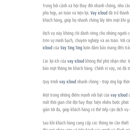
Trong bối cảnh xã hội thay đổi nhanh chóng, nhu cầ
phù hợp, an toàn và tiện lợi.
Vay icloud
đã trở thành 
khách hàng, giúp họ nhanh chóng lấy tiền mặt khi 
Dịch vụ này không chỉ dành riêng cho những người 
trên sự minh bạch, chuyên nghiệp và an toàn. Với các
icloud
của
Vay Ting Ting
luôn đảm bảo mang đến trải
Các lợi ích của
vay icloud
không thể phủ nhận như: tiế
bảo mật thông tin khách hàng. Chính vì vậy, nó đã t
Quy trình
vay icloud
nhanh chóng – Đáp ứng kịp thời
Một trong những điểm mạnh nổi bật của
vay icloud
c
mất thời gian chờ đợi hay thực hiện nhiều bước phức
giản tối đa, giúp khách hàng có thể tiếp cận dịch vụ 
Sau khi khách hàng cung cấp các thông tin cần thiết
đội ngũ nhân viên sẽ tiến hành xác minh và đánh gi