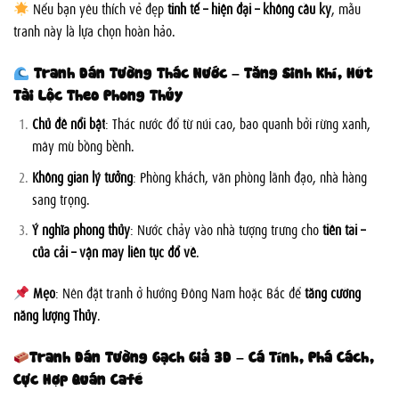
Nếu bạn yêu thích vẻ đẹp
tinh tế – hiện đại – không cầu kỳ
, mẫu
tranh này là lựa chọn hoàn hảo.
Tranh Dán Tường Thác Nước – Tăng Sinh Khí, Hút
Tài Lộc Theo Phong Thủy
Chủ đề nổi bật
: Thác nước đổ từ núi cao, bao quanh bởi rừng xanh,
mây mù bồng bềnh.
Không gian lý tưởng
: Phòng khách, văn phòng lãnh đạo, nhà hàng
sang trọng.
Ý nghĩa phong thủy
: Nước chảy vào nhà tượng trưng cho
tiền tài –
của cải – vận may liên tục đổ về
.
Mẹo
: Nên đặt tranh ở hướng Đông Nam hoặc Bắc để
tăng cường
năng lượng Thủy
.
Tranh Dán Tường Gạch Giả 3D – Cá Tính, Phá Cách,
Cực Hợp Quán Café