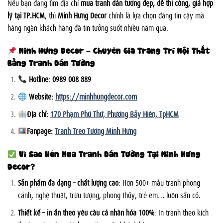
Nếu bạn đang tìm địa chỉ
mua tranh dán tường đẹp, dễ thi công, giá hợp
lý tại TP.HCM
, thì
Minh Hưng Decor
chính là lựa chọn đáng tin cậy mà
hàng ngàn khách hàng đã tin tưởng suốt nhiều năm qua.
Minh Hưng Decor – Chuyên Gia Trang Trí Nội Thất
Bằng Tranh Dán Tường
Hotline: 0989 008 889
Website:
https://minhhungdecor.com
Địa chỉ:
170 Phạm Phú Thứ, Phường Bảy Hiền, TpHCM
Fanpage:
Tranh Treo Tường Minh Hưng
Vì Sao Nên Mua Tranh Dán Tường Tại Minh Hưng
Decor?
Sản phẩm đa dạng – chất lượng cao
: Hơn 500+ mẫu tranh phong
cảnh, nghệ thuật, trừu tượng, phong thủy, trẻ em… luôn sẵn có.
Thiết kế – in ấn theo yêu cầu cá nhân hóa 100%
: In tranh theo kích