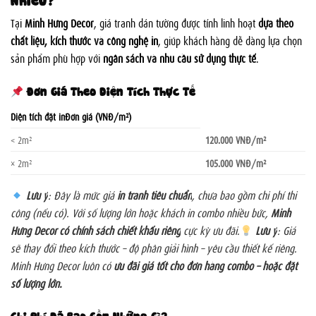
Tại
Minh Hưng Decor
, giá tranh dán tường được tính linh hoạt
dựa theo
chất liệu, kích thước và công nghệ in
, giúp khách hàng dễ dàng lựa chọn
sản phẩm phù hợp với
ngân sách và nhu cầu sử dụng thực tế
.
Đơn Giá Theo Diện Tích Thực Tế
Diện tích đặt inĐơn giá (VNĐ/m²)
< 2m²
120.000 VNĐ/m²
≥ 2m²
105.000 VNĐ/m²
Lưu ý
: Đây là mức giá
in tranh tiêu chuẩn
, chưa bao gồm chi phí thi
công (nếu có). Với số lượng lớn hoặc khách in combo nhiều bức,
Minh
Hưng Decor có chính sách chiết khấu riêng
cực kỳ ưu đãi.
Lưu ý
: Giá
sẽ thay đổi theo kích thước – độ phân giải hình – yêu cầu thiết kế riêng.
Minh Hưng Decor luôn có
ưu đãi giá tốt cho đơn hàng combo – hoặc đặt
số lượng lớn.
Chi Phí Đã Bao Gồm Những Gì?