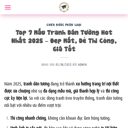
Bỏ
qua
nội
dung
CHƯA ĐƯỢC PHÂN LOẠI
Top 7 Mẫu Tranh Dán Tường Hot
Nhất 2025 – Đẹp Mắt, Dễ Thi Công,
Giá Tốt
ĐĂNG VÀO
03/08/2025
BỞI
ADMIN
Năm 2025,
tranh dán tường
đang trở thành
xu hướng trang trí nội thất
được ưa chuộng
nhờ sự
đa dạng mẫu mã, giá thành hợp lý
và
thi công
cực kỳ tiện lợi
. So với các dòng tranh treo truyền thống, tranh dán tường
nổi bật với nhiều ưu điểm vượt trội:
Thi công nhanh chóng
, không cần khoan đục làm hỏng tường.
Hình ảnh in sắc nét
, độ bền cao khi sử dụng công nghệ
in UV hiện