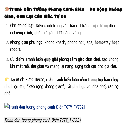
Tranh Dán Tường Phong Cảnh Biển – Mở Rộng Không
Gian, Đem Lại Cảm Giác Tự Do
Chủ đề nổi bật
: Biển xanh trong vắt, bãi cát trắng mịn, hàng dừa
nghiêng mình, ghế thư giãn dưới nắng vàng.
Không gian phù hợp
: Phòng khách, phòng ngủ, spa, homestay hoặc
resort.
Ưu điểm
: Tranh biển giúp
giải phóng cảm giác chật chội
, tạo không
khí
mát mẻ, thư giãn
và mang lại
năng lượng tích cực
cho gia chủ.
Tại
Minh Hưng Decor
, mẫu tranh biển luôn nằm trong top bán chạy
nhờ hiệu ứng
“kéo rộng không gian”
, rất phù hợp với
nhà phố, căn hộ
nhỏ
.
Tranh dán tường phong cảnh Biển TGTV_TV7321