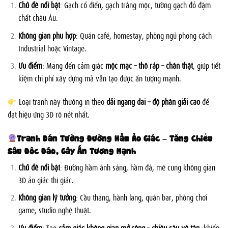
Chủ đề nổi bật
: Gạch cổ điển, gạch trắng mộc, tường gạch đỏ đậm
chất châu Âu.
Không gian phù hợp
: Quán café, homestay, phòng ngủ phong cách
Industrial hoặc Vintage.
Ưu điểm
: Mang đến cảm giác
mộc mạc – thô ráp – chân thật
, giúp tiết
kiệm chi phí xây dựng mà vẫn tạo được ấn tượng mạnh.
Loại tranh này thường in theo
dải ngang dài – độ phân giải cao
để
đạt hiệu ứng 3D rõ nét nhất.
Tranh Dán Tường Đường Hầm Ảo Giác – Tăng Chiều
Sâu Độc Đáo, Gây Ấn Tượng Mạnh
Chủ đề nổi bật
: Đường hầm ánh sáng, hầm đá, mê cung không gian
3D ảo giác thị giác.
Không gian lý tưởng
: Cầu thang, hành lang, quán bar, phòng chơi
game, studio nghệ thuật.
Ưu điểm
: Tạo
cảm giác không gian mở rộng – chiều sâu vô tận
, khiến