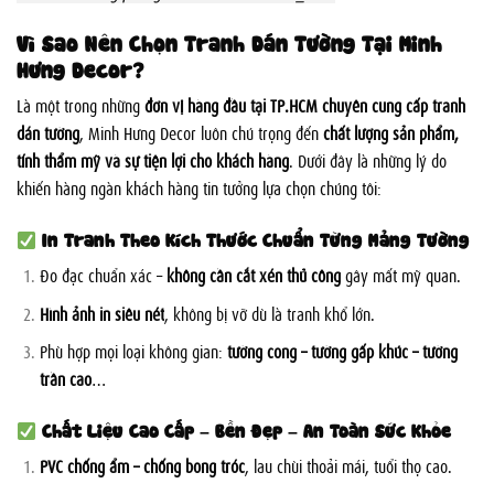
Vì Sao Nên Chọn Tranh Dán Tường Tại Minh
Hưng Decor?
Là một trong những
đơn vị hàng đầu tại TP.HCM chuyên cung cấp tranh
dán tường
, Minh Hưng Decor luôn chú trọng đến
chất lượng sản phẩm,
tính thẩm mỹ và sự tiện lợi cho khách hàng
. Dưới đây là những lý do
khiến hàng ngàn khách hàng tin tưởng lựa chọn chúng tôi:
In Tranh Theo Kích Thước Chuẩn Từng Mảng Tường
Đo đạc chuẩn xác –
không cần cắt xén thủ công
gây mất mỹ quan.
Hình ảnh in siêu nét
, không bị vỡ dù là tranh khổ lớn.
Phù hợp mọi loại không gian:
tường cong – tường gấp khúc – tường
trần cao
…
Chất Liệu Cao Cấp – Bền Đẹp – An Toàn Sức Khỏe
PVC chống ẩm – chống bong tróc
, lau chùi thoải mái, tuổi thọ cao.