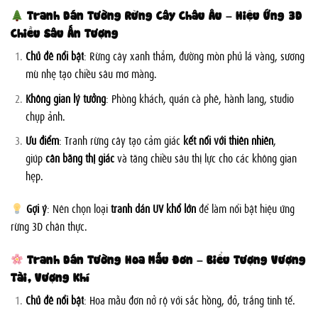
T
ranh Dán Tường Rừng Cây Châu Âu – Hiệu Ứng 3D
Chiều Sâu Ấn Tượng
Chủ đề nổi bật
: Rừng cây xanh thẳm, đường mòn phủ lá vàng, sương
mù nhẹ tạo chiều sâu mơ màng.
Không gian lý tưởng
: Phòng khách, quán cà phê, hành lang, studio
chụp ảnh.
Ưu điểm
: Tranh rừng cây tạo cảm giác
kết nối với thiên nhiên
,
giúp
cân bằng thị giác
và tăng chiều sâu thị lực cho các không gian
hẹp.
Gợi ý
: Nên chọn loại
tranh dán UV khổ lớn
để làm nổi bật hiệu ứng
rừng 3D chân thực.
Tranh Dán Tường Hoa Mẫu Đơn – Biểu Tượng Vượng
Tài, Vượng Khí
Chủ đề nổi bật
: Hoa mẫu đơn nở rộ với sắc hồng, đỏ, trắng tinh tế.