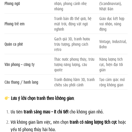
Phòng ngủ
nhặn, phong cảnh nhẹ
(Scandinavian),
nhàng
Nhật Bản
Tranh bản đồ thế giới, hệ
Giáo dục kết hợp
Phòng trẻ em
mặt trời, động vật ngộ
vui nhộn, năng
nghĩnh
động
Gạch giả 3D, tranh hươu
Vintage, Industrial,
Quán cà phê
trừu tượng, phong cách
Boho
retro
Thác nước phong thủy, trừu
Năng lượng tích
Văn phòng – công ty
tượng năng lượng, câu
cực, hiện đại tối
quote
giản
Tranh đường hầm 3D, tranh
Tạo cảm giác mở
Cầu thang / hành lang
chiều sâu phối cảnh
rộng không gian
Lưu ý khi chọn tranh theo không gian
:
Ưu tiên
tranh sáng màu – ít chi tiết
cho không gian nhỏ.
Với không gian làm việc, nên chọn
tranh có năng lượng tích cực
hoặc
yếu tố phong thủy hài hòa.