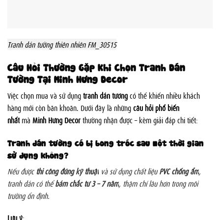
Tranh dán tường thiên nhiên FM_30515
Câu Hỏi Thường Gặp Khi Chọn Tranh Dán
Tường Tại Minh Hưng Decor
Việc chọn mua và sử dụng
tranh dán tường
có thể khiến nhiều khách
hàng mới còn băn khoăn. Dưới đây là những
câu hỏi phổ biến
nhất
mà
Minh Hưng Decor
thường nhận được – kèm giải đáp chi tiết:
Tranh dán tường có bị bong tróc sau một thời gian
sử dụng không?
Nếu được
thi công đúng kỹ thuật
và sử dụng chất liệu
PVC chống ẩm
,
tranh dán có thể
bám chắc từ 3 – 7 năm
, thậm chí lâu hơn trong môi
trường ổn định.
Lưu ý
: