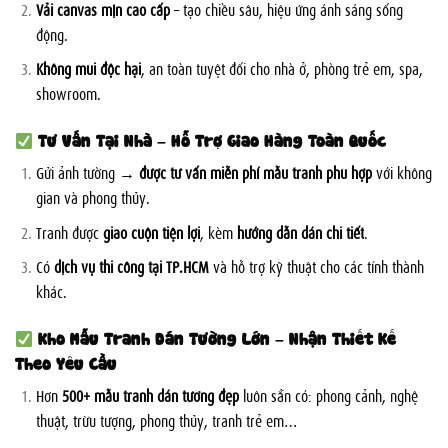
Vải canvas mịn cao cấp
– tạo chiều sâu, hiệu ứng ánh sáng sống
động.
Không mùi độc hại
, an toàn tuyệt đối cho nhà ở, phòng trẻ em, spa,
showroom.
Tư Vấn Tại Nhà – Hỗ Trợ Giao Hàng Toàn Quốc
Gửi ảnh tường →
được tư vấn miễn phí mẫu tranh phù hợp
với không
gian và phong thủy.
Tranh được
giao cuộn tiện lợi
, kèm
hướng dẫn dán chi tiết
.
Có
dịch vụ thi công tại TP.HCM
và hỗ trợ kỹ thuật cho các tỉnh thành
khác.
Kho Mẫu Tranh Dán Tường Lớn – Nhận Thiết Kế
Theo Yêu Cầu
Hơn
500+ mẫu tranh dán tường đẹp
luôn sẵn có: phong cảnh, nghệ
thuật, trừu tượng, phong thủy, tranh trẻ em…