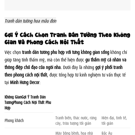
Tranh dán tường hoa mẫu đơn
Gợi Ý Cách Chọn Tranh Dán Tường Theo Không
Gian Và Phong Cách Nội Thất
Việc chọn
tranh dán tường phù hợp với từng không gian sống
không chỉ
giúp tăng tính thẩm mỹ, mà còn thể hiện được
gu thẩm mỹ cá nhân và
thông điệp chủ đạo của ngôi nhà
. Dưới đây là những
gợi ý phối tranh
theo phong cách nội thất
, được tổng hợp từ kinh nghiệm tư vấn thực tế
tại
Minh Hưng Decor
:
Không GianGợi Ý Tranh Dán
TườngPhong Cách Nội Thất Phù
Hợp
Tranh biển, thác nước, rừng
Hiện đại, tinh tế,
Phòng khách
cây, trừu tượng tối giản
tối giản
Mây bồng bềnh, hoa nhã
Bắc Âu