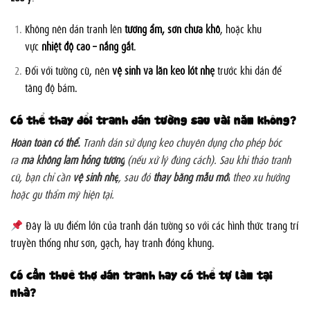
Không nên dán tranh lên
tường ẩm, sơn chưa khô
, hoặc khu
vực
nhiệt độ cao – nắng gắt
.
Đối với tường cũ, nên
vệ sinh và lăn keo lót nhẹ
trước khi dán để
tăng độ bám.
Có thể thay đổi tranh dán tường sau vài năm không?
Hoàn toàn có thể.
Tranh dán sử dụng keo chuyên dụng cho phép bóc
ra
mà không làm hỏng tường
(nếu xử lý đúng cách). Sau khi tháo tranh
cũ, bạn chỉ cần
vệ sinh nhẹ
, sau đó
thay bằng mẫu mới
theo xu hướng
hoặc gu thẩm mỹ hiện tại.
Đây là ưu điểm lớn của tranh dán tường so với các hình thức trang trí
truyền thống như sơn, gạch, hay tranh đóng khung.
Có cần thuê thợ dán tranh hay có thể tự làm tại
nhà?