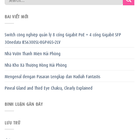
BÀI VIẾT MỚI
Switch công nghiệp quản lý 8 cổng Gigabit PoE + 4 cổng Gigabit SFP
3Onedata IES6300SL-8GP4GS-2LV
Nhà Vườn Thanh Miện Hải Phòng
Nhà Kho Xã Thượng Hồng Hải Phòng
Mengenal dengan Pasaran Lengkap dan Hadiah Fantastis
Pineal Gland and Third Eye Chakra, Clearly Explained
BÌNH LUẬN GẦN ĐÂY
LƯU TRỮ