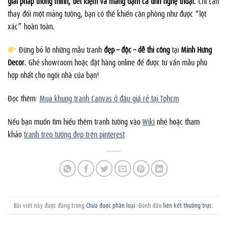
giải pháp thông minh, tiết kiệm và mang đậm cá tính nghệ thuật
. Chỉ cần
thay đổi một mảng tường, bạn có thể khiến căn phòng như được “lột
xác” hoàn toàn.
Đừng bỏ lỡ những mẫu tranh
đẹp – độc – dễ thi công
tại
Minh Hưng
Decor
. Ghé showroom hoặc đặt hàng online để được tư vấn mẫu phù
hợp nhất cho ngôi nhà của bạn!
Đọc thêm:
Mua khung tranh Canvas ở đâu giá rẻ tại Tphcm
Nếu bạn muốn tìm hiểu thêm tranh tường vào
Wiki
nhé hoặc tham
khảo
tranh treo tường đẹp trên pinterest
Bài viết này được đăng trong
Chưa được phân loại
. Đánh dấu
liên kết thường trực
.