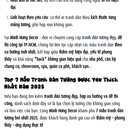
đại
.
Linh hoạt theo yêu cầu
: có thể in tranh dán theo
kích thước từng
mảng tường
, phù hợp mọi không gian.
Tại
Minh Hưng Decor
– đơn vị chuyên cung cấp
tranh dán tường đẹp
, dễ
thi công tại TP.HCM
, chúng tôi liên tục cập nhật các mẫu tranh dán
theo
xu hướng mới nhất
, kết hợp giữa
thẩm mỹ hiện đại
,
yếu tố phong
thủy
và khả năng
“hack” không gian hiệu quả
cho
nhà phố, căn hộ
chung cư, showroom, spa, quán cà phê, khách sạn
…
Top 7 Mẫu Tranh Dán Tường Được Yêu Thích
Nhất Năm 2025
Nếu bạn đang tìm kiếm
tranh dán tường đẹp, hợp xu hướng và dễ thi
công
, danh sách dưới đây sẽ là lựa chọn lý tưởng cho không gian sống
và làm việc của bạn. Cùng
Minh Hưng Decor
khám phá
7 mẫu tranh dán
tường hot nhất 2025
, được khách hàng đánh giá cao về
thẩm mỹ – phong
thủy – ứng dụng thực tế
: