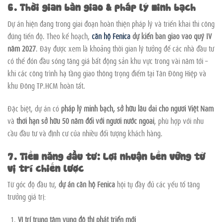
6. Thời gian bàn giao & pháp lý minh bạch
Dự án hiện đang trong giai đoạn hoàn thiện pháp lý và triển khai thi công
đúng tiến độ. Theo kế hoạch,
căn hộ Fenica
dự kiến bàn giao vào quý IV
năm 2027
. Đây được xem là khoảng thời gian lý tưởng để các nhà đầu tư
có thể đón đầu sóng tăng giá bất động sản khu vực trong vài năm tới –
khi các công trình hạ tầng giao thông trọng điểm tại Tân Đông Hiệp và
khu Đông TP.HCM hoàn tất.
Đặc biệt, dự án có
pháp lý minh bạch, sở hữu lâu dài cho người Việt Nam
và
thời hạn sở hữu 50 năm đối với người nước ngoài
, phù hợp với nhu
cầu đầu tư và định cư của nhiều đối tượng khách hàng.
7. Tiềm năng đầu tư: Lợi nhuận bền vững từ
vị trí chiến lược
Từ góc độ đầu tư,
dự án căn hộ Fenica
hội tụ đầy đủ các yếu tố tăng
trưởng giá trị:
Vị trí trung tâm vùng đô thị phát triển mới