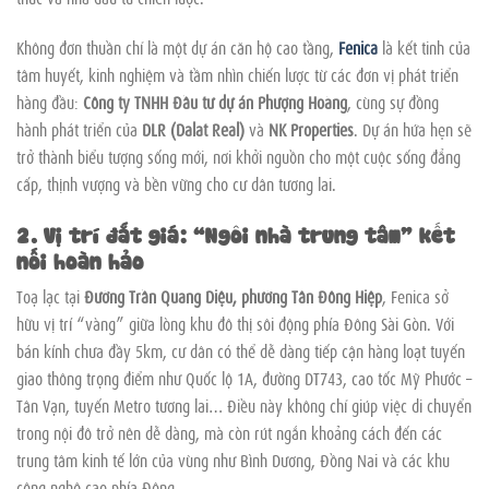
Không đơn thuần chỉ là một dự án căn hộ cao tầng,
Fenica
là kết tinh của
tâm huyết, kinh nghiệm và tầm nhìn chiến lược từ các đơn vị phát triển
hàng đầu:
Công ty TNHH Đầu tư dự án Phượng Hoàng
, cùng sự đồng
hành phát triển của
DLR (Dalat Real)
và
NK Properties
. Dự án hứa hẹn sẽ
trở thành biểu tượng sống mới, nơi khởi nguồn cho một cuộc sống đẳng
cấp, thịnh vượng và bền vững cho cư dân tương lai.
2. Vị trí đắt giá: “Ngôi nhà trung tâm” kết
nối hoàn hảo
Toạ lạc tại
Đường Trần Quang Diệu, phường Tân Đông Hiệp
, Fenica sở
hữu vị trí “vàng” giữa lòng khu đô thị sôi động phía Đông Sài Gòn. Với
bán kính chưa đầy 5km, cư dân có thể dễ dàng tiếp cận hàng loạt tuyến
giao thông trọng điểm như Quốc lộ 1A, đường DT743, cao tốc Mỹ Phước –
Tân Vạn, tuyến Metro tương lai… Điều này không chỉ giúp việc di chuyển
trong nội đô trở nên dễ dàng, mà còn rút ngắn khoảng cách đến các
trung tâm kinh tế lớn của vùng như Bình Dương, Đồng Nai và các khu
công nghệ cao phía Đông.