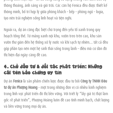
thông thoáng, ánh sáng và gió trời. Các căn hộ Fenica đều được thiết kế
thông minh, bố trí hợp lý giữa phòng khách – bếp – phòng ngủ – logia,
tạo nên trải nghiệm sống linh hoạt và tiện nghi.
Ngoài ra, dự án cũng đặc biệt chú trọng đến yếu tố xanh trong quy
hoạch tổng thể. Từ mảng xanh nội khu, vườn treo trên cao, khu sân
vườn thư giãn đến hệ thống xử lý nước và khí sạch tự nhiên… tất cả đều
góp phần tạo nên một hệ sinh thái sống trong lành – điều mà cư dân đô
thị hiện đại ngày càng đề cao.
4. Chủ đầu tư & đối tác phát triển: Những
cái tên bảo chứng uy tín
Dự án
Fenica
là sản phẩm chiến lược được đầu tư bởi
Công ty TNHH Đầu
tư dự án Phượng Hoàng
– một trong những đơn vị có nhiều kinh nghiệm
trong lĩnh vực phát triển đô thị bền vững. Với triết lý “lấy giá trị thật làm
gốc rễ phát triển”, Phượng Hoàng luôn đề cao tính minh bạch, chất lượng
và bền vững trong mọi dự án.