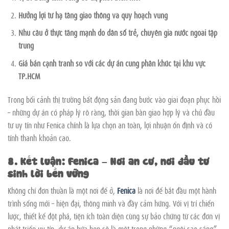
Hưởng lợi từ hạ tầng giao thông và quy hoạch vùng
Nhu cầu ở thực tăng mạnh do dân số trẻ, chuyên gia nước ngoài tập
trung
Giá bán cạnh tranh so với các dự án cùng phân khúc tại khu vực
TP.HCM
Trong bối cảnh thị trường bất động sản đang bước vào giai đoạn phục hồi
– những dự án có pháp lý rõ ràng, thời gian bàn giao hợp lý và chủ đầu
tư uy tín như Fenica chính là lựa chọn an toàn, lợi nhuận ổn định và có
tính thanh khoản cao.
8. Kết luận: Fenica – Nơi an cư, nơi đầu tư
sinh lời bền vững
Không chỉ đơn thuần là một nơi để ở,
Fenica
là nơi để bắt đầu một hành
trình sống mới – hiện đại, thông minh và đầy cảm hứng. Với vị trí chiến
lược, thiết kế đột phá, tiện ích toàn diện cùng sự bảo chứng từ các đơn vị
phát triển uy tín, dự án hứa hẹn sẽ là một trong những “ngôi sao sáng”