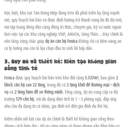
Đặc biệt, khu vực Tân Đông Hiệp đang trên đà phát triển hạ tầng mạnh
mẽ, quy hoạch bài bản và được định hướng trở thành vùng lõi đô thị mới,
nơi tập trung đông đảo cộng đồng tri thức, chuyên gia, kỹ sư nước ngoài
làm việc tại các khu công nghiệp VSIP, AMATA, Sóng Thần… Đây chính là
nền tảng vững chắc giúp
dự án căn hộ Fenica
không chỉ có tiềm năng an
cư lý tưởng mà còn là lựa chọn đầu tư sinh lời hấp dẫn.
3. Quy mô và thiết kế: Kiến tạo không gian
sống tinh tế
Fenica
được quy hoạch bài bản trên khu đất rộng
5.537m²
, bao gồm
2
block căn hộ cao 22 tầng
, trong đó có
2 tầng khối đế thương mại – dịch
vụ
và
2 tầng hầm đỗ xe thông minh
. Tổng cộng, dự án cung cấp ra thị
trường
579 căn hộ
, với đa dạng diện tích từ 1 – 3 phòng ngủ, đáp ứng
nhu cầu đa dạng từ cá nhân, gia đình trẻ đến gia đình đa thế hệ.
Điểm nhấn nổi bật của dự án chính là thiết kế không gian sống theo
phong cách hiện đại – tối ưu công năng sử dụng nhưng vẫn đảm bảo sự