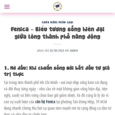
Bỏ
qua
nội
dung
CHƯA ĐƯỢC PHÂN LOẠI
Fenica – Biểu tượng sống hiện đại
giữa lòng thành phố năng động
ĐĂNG VÀO
03/09/2025
BỞI
ADMIN
1. Mở đầu: Khi chuẩn sống mới bắt đầu từ giá
trị thực
Tại trung tâm thành phố Hồ Chí Minh – nơi mọi nhịp sống luôn sôi động
và đổi thay từng ngày – nhu cầu về một không gian sống hiện đại, tiện
nghi, xanh và bền vững chưa bao giờ giảm nhiệt. Và đó cũng là lý do vì
sao sự xuất hiện của
căn hộ Fenica
tại phường Tân Đông Hiệp, TP.HCM
đang nhanh chóng thu hút sự quan tâm mạnh mẽ từ cộng đồng cư dân trí
thức và nhà đầu tư chiến lược.