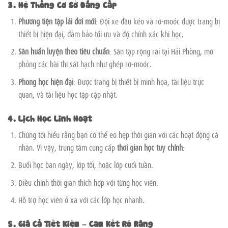
3. Hệ Thống Cơ Sở Đẳng Cấp
Phương tiện tập lái đời mới
: Đội xe đầu kéo và rơ-moóc được trang bị
thiết bị hiện đại, đảm bảo tối ưu và độ chính xác khi học.
Sân huấn luyện theo tiêu chuẩn
: Sân tập rộng rãi tại Hải Phòng, mô
phỏng các bài thi sát hạch như ghép rơ-moóc.
Phòng học hiện đại
: Được trang bị thiết bị minh họa, tài liệu trực
quan, và tài liệu học tập cập nhật.
4. Lịch Học Linh Hoạt
Chúng tôi hiểu rằng bạn có thể eo hẹp thời gian với các hoạt động cá
nhân. Vì vậy, trung tâm cung cấp
thời gian học tùy chỉnh
:
Buổi học ban ngày, lớp tối, hoặc lớp cuối tuần.
Điều chỉnh thời gian thích hợp với từng học viên.
Hỗ trợ học viên ở xa với các lớp học nhanh.
5. Giá Cả Tiết Kiệm – Cam Kết Rõ Ràng