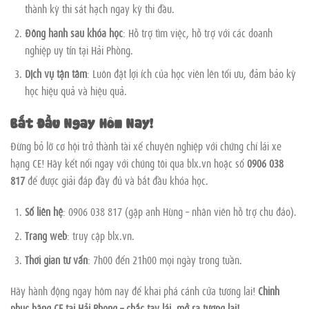
thành kỳ thi sát hạch ngay kỳ thi đầu.
Đồng hành sau khóa học
: Hỗ trợ tìm việc, hỗ trợ với các doanh
nghiệp uy tín tại Hải Phòng.
Dịch vụ tận tâm
: Luôn đặt lợi ích của học viên lên tối ưu, đảm bảo kỳ
học hiệu quả và hiệu quả.
Bắt Đầu Ngay Hôm Nay!
Đừng bỏ lỡ cơ hội trở thành tài xế chuyên nghiệp với chứng chỉ lái xe
hạng CE! Hãy kết nối ngay với chúng tôi qua blx.vn hoặc số
0906 038
817
để được giải đáp đầy đủ và bắt đầu khóa học.
Số liên hệ
: 0906 038 817 (gặp anh Hùng – nhân viên hỗ trợ chu đáo).
Trang web
: truy cập blx.vn.
Thời gian tư vấn
: 7h00 đến 21h00 mọi ngày trong tuần.
Hãy hành động ngay hôm nay để khai phá cánh cửa tương lai!
Chinh
phục bằng CE tại Hải Phòng – chắc tay lái, mở ra tương lai!