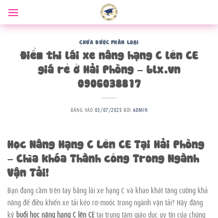
Bỏ
qua
nội
dung
CHƯA ĐƯỢC PHÂN LOẠI
Điểm thi lái xe nâng hạng C lên CE
giá rẻ ở Hải Phòng – blx.vn
0906038817
ĐĂNG VÀO
03/07/2025
BỞI
ADMIN
Học Nâng Hạng C Lên CE Tại Hải Phòng
– Chìa khóa Thành công Trong Ngành
Vận Tải!
Bạn đang cầm trên tay bằng lái xe hạng C và khao khát tăng cường khả
năng để điều khiển xe tải kéo rơ-moóc trong ngành vận tải? Hãy đăng
ký
buổi học nâng hạng C lên CE
tại trung tâm giáo dục uy tín của chúng