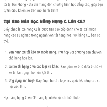
tôi tại Hải Phòng – địa chỉ mang đến chương trình học đẳng cấp, giúp bạn
tự tin điều khiển xe trên mọi hành trình!
Tại Sao Nên Học Nâng Hạng C Lên CE?
Giấy phép lái xe hạng CE là bước tiến cao cấp dành cho tài xế muốn
nâng cao sự nghiệp trong ngành vận tải hàng hóa. Với bằng CE, bạn có
thể:
Vận hành xe tải kéo rơ-moóc nặng
: Phù hợp với phương tiện chuyên
chở hàng hóa lớn.
Lái xe tải hạng C và các loại xe khác
: Bao gồm xe ô tô dưới 9 chỗ và
xe tải tải trọng nhỏ hơn 7,5 tấn.
Ứng dụng linh hoạt
: Đáp ứng nhu cầu logistics quốc tế, nâng cao cơ
hội việc làm.
Học nâng hạng C lên CE mang lại nhiều lợi ích thiết thực: