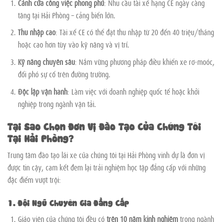
Cánh cửa công việc phong phú
: Nhu cầu tài xế hạng CE ngày càng
tăng tại Hải Phòng – cảng biển lớn.
Thu nhập cao
: Tài xế CE có thể đạt thu nhập từ 20 đến 40 triệu/tháng
hoặc cao hơn tùy vào kỹ năng và vị trí.
Kỹ năng chuyên sâu
: Nắm vững phương pháp điều khiển xe rơ-moóc,
đối phó sự cố trên đường trường.
Độc lập vận hành
: Làm việc với doanh nghiệp quốc tế hoặc khởi
nghiệp trong ngành vận tải.
Tại Sao Chọn Đơn Vị Đào Tạo Của Chúng Tôi
Tại Hải Phòng?
Trung tâm đào tạo lái xe của chúng tôi tại Hải Phòng vinh dự là đơn vị
được tin cậy, cam kết đem lại trải nghiệm học tập đẳng cấp với những
đặc điểm vượt trội:
1. Đội Ngũ Chuyên Gia Đẳng Cấp
Giáo viên của chúng tôi đều có
trên 10 năm kinh nghiệm
trong ngành