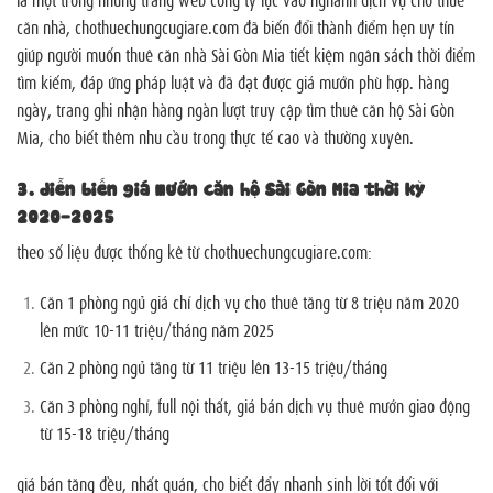
căn nhà, chothuechungcugiare.com đã biến đổi thành điểm hẹn uy tín
giúp người muốn thuê căn nhà Sài Gòn Mia tiết kiệm ngân sách thời điểm
tìm kiếm, đáp ứng pháp luật và đã đạt được giá mướn phù hợp. hàng
ngày, trang ghi nhận hàng ngàn lượt truy cập tìm thuê căn hộ Sài Gòn
Mia, cho biết thêm nhu cầu trong thực tế cao và thường xuyên.
3. diễn biến giá mướn căn hộ Sài Gòn Mia thời kỳ
2020-2025
theo số liệu được thống kê từ chothuechungcugiare.com:
Căn 1 phòng ngủ giá chỉ dịch vụ cho thuê tăng từ 8 triệu năm 2020
lên mức 10-11 triệu/tháng năm 2025
Căn 2 phòng ngủ tăng từ 11 triệu lên 13-15 triệu/tháng
Căn 3 phòng nghỉ, full nội thất, giá bán dịch vụ thuê mướn giao động
từ 15-18 triệu/tháng
giá bán tăng đều, nhất quán, cho biết đẩy nhanh sinh lời tốt đối với