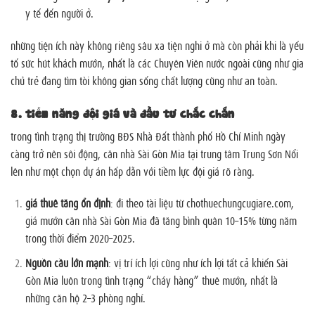
y tế đến người ở.
những tiện ích này không riêng sâu xa tiện nghi ở mà còn phải khi là yếu
tố sức hút khách mướn, nhất là các Chuyên Viên nước ngoài cũng như gia
chủ trẻ đang tìm tòi không gian sống chất lượng cũng như an toàn.
8.
tiềm năng đội giá và đầu tư chắc chắn
trong tình trạng thị trường BĐS Nhà Đất thành phố Hồ Chí Minh ngày
càng trở nên sôi động, căn nhà Sài Gòn Mia tại trung tâm Trung Sơn Nổi
lên như một chọn dự án hấp dẫn với tiềm lực đội giá rõ ràng.
giá thuê tăng ổn định
: đi theo tài liệu từ chothuechungcugiare.com,
giá mướn căn nhà Sài Gòn Mia đã tăng bình quân 10–15% từng năm
trong thời điểm 2020–2025.
Nguồn cầu lớn mạnh
: vị trí ích lợi cũng như ích lợi tất cả khiến Sài
Gòn Mia luôn trong tình trạng “cháy hàng” thuê mướn, nhất là
những căn hộ 2–3 phòng nghỉ.