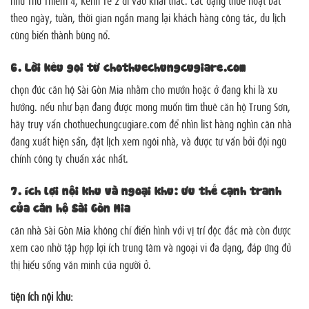
như Thủ Thiêm 4, Kênh Tẻ 2 đi vào khai thác. các dạng thuê hoạt bát
theo ngày, tuần, thời gian ngắn mang lại khách hàng công tác, du lịch
cũng biến thành bùng nổ.
6. Lời kêu gọi từ chothuechungcugiare.com
chọn đúc căn hộ Sài Gòn Mia nhằm cho mướn hoặc ở đang khi là xu
hướng. nếu như bạn đang được mong muốn tìm thuê căn hộ Trung Sơn,
hãy truy vấn chothuechungcugiare.com để nhìn list hàng nghìn căn nhà
đang xuất hiện sẵn, đặt lịch xem ngôi nhà, và được tư vấn bởi đội ngũ
chính công ty chuẩn xác nhất.
7.
ích lợi nội khu và ngoại khu: ưu thế cạnh tranh
của căn hộ Sài Gòn Mia
căn nhà Sài Gòn Mia không chỉ điển hình với vị trí độc đắc mà còn được
xem cao nhờ tập hợp lợi ích trung tâm và ngoại vi đa dạng, đáp ứng đủ
thị hiếu sống văn minh của người ở.
tiện ích nội khu: