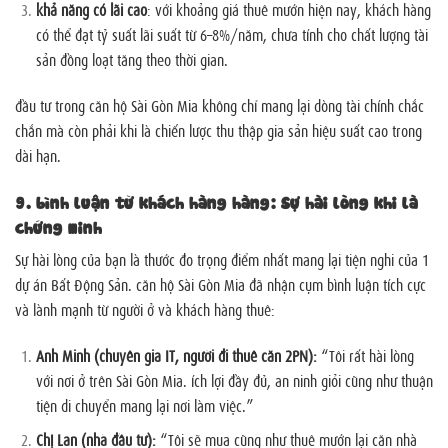
khả năng có lãi cao
: với khoảng giá thuê mướn hiện nay, khách hàng
có thể đạt tỷ suất lãi suất từ 6–8%/năm, chưa tính cho chất lượng tài
sản đồng loạt tăng theo thời gian.
đầu tư trong căn hộ Sài Gòn Mia không chỉ mang lại dòng tài chính chắc
chắn mà còn phải khi là chiến lược thu thập gia sản hiệu suất cao trong
dài hạn.
9.
bình luận từ khách hàng hàng: Sự hài lòng khi là
chứng minh
Sự hài lòng của bạn là thước đo trọng điểm nhất mang lại tiện nghi của 1
dự án Bất Động Sản. căn hộ Sài Gòn Mia đã nhận cụm bình luận tích cực
và lành mạnh từ người ở và khách hàng thuê:
Anh Minh (chuyên gia IT, người đi thuê căn 2PN):
“Tôi rất hài lòng
với nơi ở trên Sài Gòn Mia. ích lợi đầy đủ, an ninh giỏi cũng như thuận
tiện di chuyển mang lại nơi làm việc.”
Chị Lan (nhà đầu tư):
“Tôi sẽ mua cũng như thuê mướn lại căn nhà