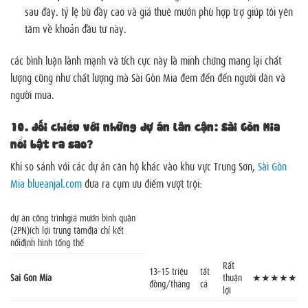
sau đây. tỷ lệ bù đầy cao và giá thuê mướn phù hợp trợ giúp tôi yên
tâm về khoản đầu tư này.
các bình luận lành mạnh và tích cực này là minh chứng mang lại chất
lượng cũng như chất lượng mà Sài Gòn Mia đem đến đến người dân và
người mua.
10.
đối chiếu với những dự án lân cận: Sài Gòn Mia
nổi bật ra sao?
Khi so sánh với các dự án căn hộ khác vào khu vực Trung Sơn,
Sài Gòn
Mia blueanjal.com
đưa ra cụm ưu điểm vượt trội:
dự án công trìnhgiá mướn bình quân
(2PN)ích lợi trung tâmđịa chỉ kết
nốiđịnh hình tổng thể
Rất
13–15 triệu
tất
Sài Gòn Mia
thuận
★★★★★
đồng/tháng
cả
lợi