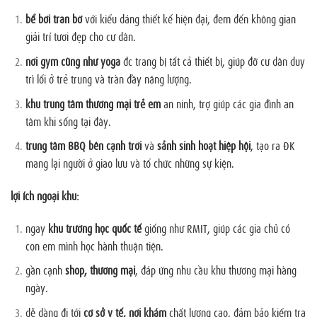
bể bơi tràn bờ
với kiểu dáng thiết kế hiện đại, đem đến không gian
giải trí tươi đẹp cho cư dân.
nơi gym cũng như yoga
đc trang bị tất cả thiết bị, giúp đỡ cư dân duy
trì lối ở trẻ trung và tràn đầy năng lượng.
khu trung tâm thương mại trẻ em
an ninh, trợ giúp các gia đình an
tâm khi sống tại đây.
trung tâm BBQ bên cạnh trời
và
sảnh sinh hoạt hiệp hội
, tạo ra ĐK
mang lại người ở giao lưu và tổ chức những sự kiện.
lợi ích ngoại khu:
ngay
khu trường học quốc tế
giống như RMIT, giúp các gia chủ có
con em mình học hành thuận tiện.
gần cạnh
shop, thương mại
, đáp ứng nhu cầu khu thương mại hàng
ngày.
dễ dàng đi tới
cơ sở y tế, nơi khám
chất lượng cao, đảm bảo kiểm tra