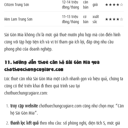
12–14 triệu
căn
Citizen Trung Sơn
giỏi
★★★★☆
đồng/tháng
bản
11–13 triệu
cơ
xuất
Him Lam Trung Sơn
★★★★☆
đồng/tháng
bản
sắc
Sài Gòn Mia không chỉ là mức giá thuê mướn phù hợp mà còn điển hình
cùng với tập hợp tiện ích và vị trí tham gia ích lợi, đáp ứng nhu cầu
phong phú của doanh nghiệp.
11.
hướng dẫn thuê căn hộ Sài Gòn Mia qua
chothuechungcugiare.com
Lúc thuê căn nhà Sài Gòn Mia một cách nhanh gọn và hiệu quả, chúng ta
cũng có thể triển khai đi theo quá trình sau tại
chothuechungcugiare.com:
truy cập website
chothuechungcugiare.com cũng như chọn mục “Căn
hộ Sài Gòn Mia”.
thanh lọc kết quả
theo nhu cầu: số phòng nghỉ, diện tích S, mức giá