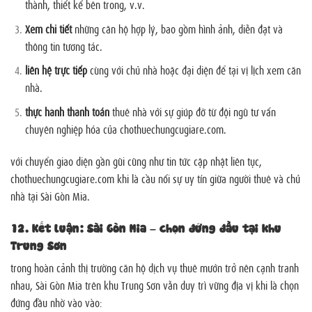
thành, thiết kế bên trong, v.v.
Xem chi tiết
những căn hộ hợp lý, bao gồm hình ảnh, diễn đạt và
thông tin tương tác.
liên hệ trực tiếp
cùng với chủ nhà hoặc đại diện để tại vị lịch xem căn
nhà.
thực hành thanh toán
thuê nhà với sự giúp đỡ từ đội ngũ tư vấn
chuyên nghiệp hóa của chothuechungcugiare.com.
với chuyển giao diện gần gũi cũng như tin tức cập nhật liên tục,
chothuechungcugiare.com khi là cầu nối sự uy tín giữa người thuê và chủ
nhà tại Sài Gòn Mia.
12.
Kết luận: Sài Gòn Mia – chọn đứng đầu tại khu
Trung Sơn
trong hoàn cảnh thị trường căn hộ dịch vụ thuê mướn trở nên cạnh tranh
nhau, Sài Gòn Mia trên khu Trung Sơn vẫn duy trì vững địa vị khi là chọn
đứng đầu nhờ vào vào: