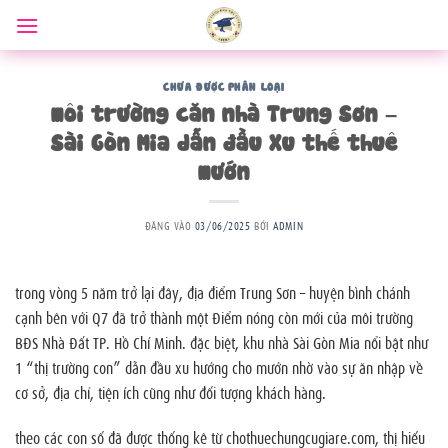
Bỏ
qua
nội
dung
CHƯA ĐƯỢC PHÂN LOẠI
môi trường căn nhà Trung Sơn –
Sài Gòn Mia dẫn đầu Xu thế thuê
mướn
ĐĂNG VÀO
03/06/2025
BỞI
ADMIN
trong vòng 5 năm trở lại đây, địa điểm Trung Sơn – huyện bình chánh
cạnh bên với Q7 đã trở thành một Điểm nóng còn mới của môi trường
BĐS Nhà Đất TP. Hồ Chí Minh. đặc biệt, khu nhà Sài Gòn Mia nổi bật như
1 “thị trường con” dẫn đầu xu hướng cho mướn nhờ vào sự ăn nhập về
cơ sở, địa chỉ, tiện ích cũng như đối tượng khách hàng.
theo các con số đã được thống kê từ chothuechungcugiare.com, thị hiếu