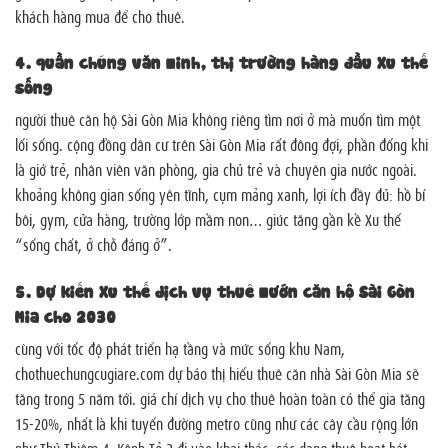
khách hàng mua để cho thuê.
4. quần chúng văn minh, thị trường hàng đầu Xu thế
sống
người thuê căn hộ Sài Gòn Mia không riêng tìm nơi ở mà muốn tìm một
lối sống. cộng đồng dân cư trên Sài Gòn Mia rất đông đợi, phần đống khi
là giớ trẻ, nhân viên văn phòng, gia chủ trẻ và chuyên gia nước ngoài.
khoảng không gian sống yên tĩnh, cụm mảng xanh, lợi ích đầy đủ: hồ bí
bôi, gym, cửa hàng, trường lớp mầm non… giúc tăng gần kề Xu thế
“sống chất, ở chỗ đáng ở”.
5. Dự kiến Xu thế dịch vụ thuê mướn căn hộ Sài Gòn
Mia cho 2030
cùng với tốc độ phát triển hạ tầng và mức sống khu Nam,
chothuechungcugiare.com dự báo thị hiếu thuê căn nhà Sài Gòn Mia sẽ
tăng trong 5 năm tới. giá chỉ dịch vụ cho thuê hoàn toàn có thể gia tăng
15-20%, nhất là khi tuyến đường metro cũng như các cây cầu rộng lớn