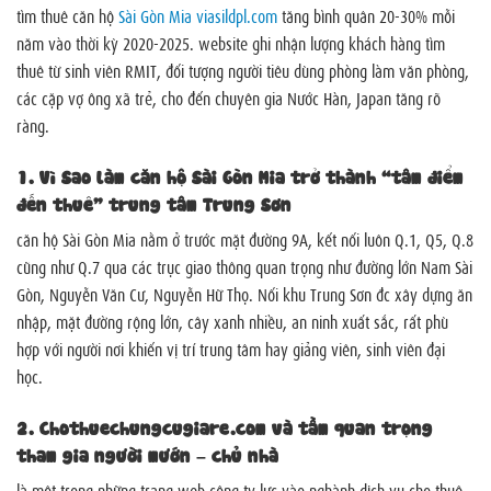
tìm thuê căn hộ
Sài Gòn Mia viasildpl.com
tăng bình quân 20-30% mỗi
năm vào thời kỳ 2020-2025. website ghi nhận lượng khách hàng tìm
thuê từ sinh viên RMIT, đối tượng người tiêu dùng phòng làm văn phòng,
các cặp vợ ông xã trẻ, cho đến chuyên gia Nước Hàn, Japan tăng rõ
ràng.
1. Vì Sao làm căn hộ Sài Gòn Mia trở thành “tâm điểm
đến thuê” trung tâm Trung Sơn
căn hộ Sài Gòn Mia nằm ở trước mặt đường 9A, kết nối luôn Q.1, Q5, Q.8
cũng như Q.7 qua các trục giao thông quan trọng như đường lớn Nam Sài
Gòn, Nguyễn Văn Cư, Nguyễn Hữ Thọ. Nối khu Trung Sơn đc xây dựng ăn
nhập, mặt đường rộng lớn, cây xanh nhiều, an ninh xuất sắc, rất phù
hợp với người nơi khiến vị trí trung tâm hay giảng viên, sinh viên đại
học.
2. Chothuechungcugiare.com và tầm quan trọng
tham gia người mướn – chủ nhà
là một trong những trang web công ty lực vào nghành dịch vụ cho thuê