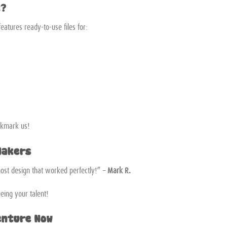
t?
eatures ready-to-use files for:
okmark us!
Makers
host design that worked perfectly!” –
Mark R.
eing your talent!
enture Now