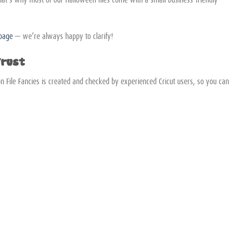
 page
— we’re always happy to clarify!
Trust
on File Fancies is created and checked by experienced Cricut users, so you can