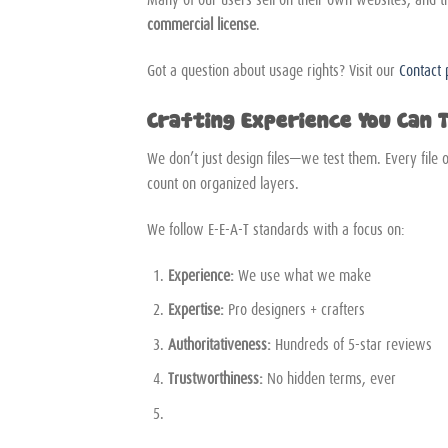
commercial license
.
Got a question about usage rights? Visit our
Contact
Crafting Experience You Can 
We don’t just design files—we test them. Every file 
count on organized layers.
We follow E-E-A-T standards with a focus on:
Experience:
We use what we make
Expertise:
Pro designers + crafters
Authoritativeness:
Hundreds of 5-star reviews
Trustworthiness:
No hidden terms, ever