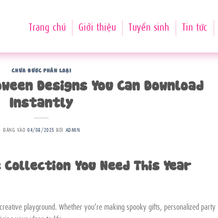
Trang chủ
Giới thiệu
Tuyển sinh
Tin tức
CHƯA ĐƯỢC PHÂN LOẠI
oween Designs You Can Download
Instantly
ĐĂNG VÀO
04/08/2025
BỞI
ADMIN
e Collection You Need This Year
 a creative playground. Whether you’re making spooky gifts, personalized party