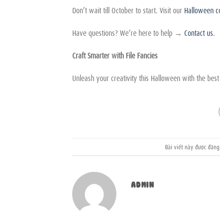
Don’t wait till October to start. Visit our
Halloween co
Have questions? We’re here to help →
Contact us
.
Craft Smarter with File Fancies
Unleash your creativity this Halloween with the best 
Bài viết này được đăn
ADMIN