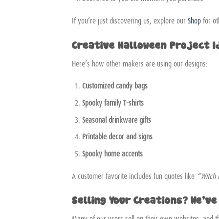
If you’re just discovering us, explore our
Shop
for ot
Creative Halloween Project I
Here’s how other makers are using our designs:
Customized candy bags
Spooky family T-shirts
Seasonal drinkware gifts
Printable decor and signs
Spooky home accents
A customer favorite includes fun quotes like
“Witch 
Selling Your Creations? We’ve
Many of our users sell on their own websites, and t