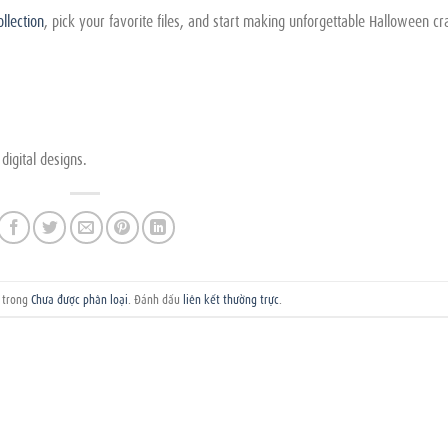
llection
, pick your favorite files, and start making unforgettable Halloween cra
digital designs.
g trong
Chưa được phân loại
. Đánh dấu
liên kết thường trực
.