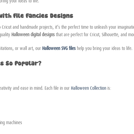
ring your ideas to life.
ith File Fancies Designs
o Cricut and handmade projects, it’s the perfect time to unleash your imaginati
-quality
Halloween digital designs
that are perfect for Cricut, Silhouette, and mo
tations, or wall art, our
Halloween SVG files
help you bring your ideas to life.
es So Popular?
eativity and ease in mind. Each file in our
Halloween Collection
is:
ting machines