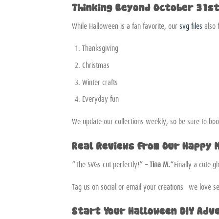
Thinking Beyond October 31s
While Halloween is a fan favorite, our
svg files
also f
Thanksgiving
Christmas
Winter crafts
Everyday fun
We update our collections weekly, so be sure to bo
Real Reviews From Our Happy 
“The SVGs cut perfectly!” –
Tina M.
“Finally a cute g
Tag us on social or email your creations—we love se
Start Your Halloween DIY Adv