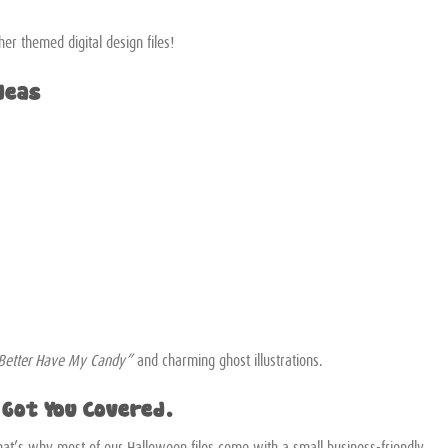
her themed digital design files!
deas
Better Have My Candy”
and charming ghost illustrations.
 Got You Covered.
hat’s why most of our Halloween files come with a small business-friendly