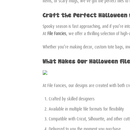
items, or scary mugs, we’ve got the perfect files to b
Craft the Perfect Halloween w
Spooky season is fast approaching, and if you’re int
At
File Fancies
, we offer a thrilling selection of high
Whether you’re making decor, custom tote bags, invi
What Makes Our Halloween Fil
At File Fancies, our designs are created with both cr
Crafted by skilled designers
Available in multiple file formats for flexibility
Compatible with Cricut, Silhouette, and other cut
Delivered to you the moment you purchase