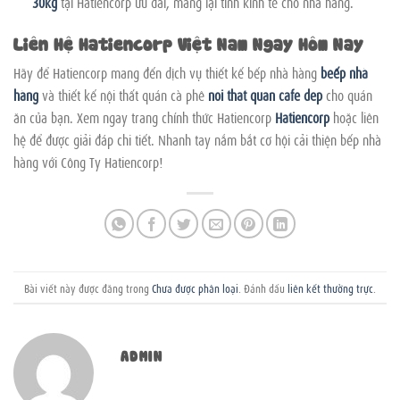
30kg
tại Hatiencorp ưu đãi, mang lại tính kinh tế cho nhà hàng.
Liên Hệ Hatiencorp Việt Nam Ngay Hôm Nay
Hãy để Hatiencorp mang đến dịch vụ thiết kế bếp nhà hàng
beếp nhà
hàng
và thiết kế nội thất quán cà phê
noi that quan cafe dep
cho quán
ăn của bạn. Xem ngay trang chính thức Hatiencorp
Hatiencorp
hoặc liên
hệ để được giải đáp chi tiết. Nhanh tay nắm bắt cơ hội cải thiện bếp nhà
hàng với Công Ty Hatiencorp!
Bài viết này được đăng trong
Chưa được phân loại
. Đánh dấu
liên kết thường trực
.
ADMIN