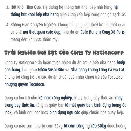
Hút Khói Hiệu Quả
: Hệ thống hệ thống hút khói bếp nhà hàng
hệ
thống hút khói bếp nhà hàng
giúp cung cấp bếp công nghiệp sạch sẽ.
Không Gian Chuyên Nghiệp
: Chúng tôi cung cấp thiết kế nội thất quán
cà phê
noi that quan cafe dep
, như dự án
Cafe Runam Công Xã Paris
,
mang đến khu vực thẩm mỹ.
Trải Nghiệm Nổi Bật Của Công Ty Hatiencorp
Công Ty Hatiencorp đã hoàn thiện nhiều dự án setup bếp nhà hàng
beếp
nhà hàng
, bao gồm
Nhân Sushi Bito
và
Nhà hàng Thung Lũng Cá Đà Lạt
.
Chúng tôi cũng hỗ trợ các dự án chuỗi quán như chuỗi trà sữa Tocotoco
nhượng quyền Tocotoco
.
Dụng cụ lưu trữ như
kệ inox công nghiệp
, khay trưng bày thức ăn
khay
trưng bày thức ăn
, tủ lạnh quầy bar
tủ mát quầy bar
,
bình đựng tương ớt
inox
, và bình ngũ cốc inox
bình đựng ngũ cốc
giúp chuẩn hóa quầy bếp.
Dụng cụ nấu cơm như tủ cơm 30kg
tủ cơm công nghiệp 30kg
được hướng