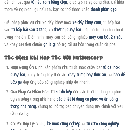
dẫn chi tiết qua
tủ nấu cơm bằng điện
, giúp tạo ra sự đồng đều. Để hiểu
thêm về nguyên liệu nấu ăn, bạn có thể tham khảo
thành phần gạo
.
Giải pháp phục vụ như xe đẩy khay inox
xe đẩy khay cơm
, tủ hấp hải
sản
tủ hấp hải sản 3 tầng
, và
thiết bị quầy bar
giúp hỗ trợ tính linh hoạt
trong nhà ăn. Điển hình, máy cán bột công nghiệp
máy cán bột 2 chiều
và khay GN tiêu chuẩn
gn là gì
hỗ trợ tối ưu hóa trong quán cà phê.
Tác Động Khi Hợp Tác Với Hatiencorp
Hoạt Động Ổn Định
: Sản phẩm như tủ đá inox quầy bar
tủ đá inox
quầy bar
, khay trưng bày thức ăn
khay trưng bày thức ăn
, và
bàn để
bếp ga
đáp ứng bếp công nghiệp nhịp độ nhanh.
Giải Pháp Cá Nhân Hóa
: Từ
sơ đồ bếp
đến các thiết bị dụng cụ phục
vụ ăn uống trong nhà hàng
các thiết bị dụng cụ phục vụ ăn uống
trong nhà hàng
, chúng tôi hỗ trợ bếp chuyên dụng tùy chỉnh với yêu
cầu của bạn.
Chi Phí Hợp Lý
: Ví dụ,
kệ inox công nghiệp
và
tủ cơm công nghiệp