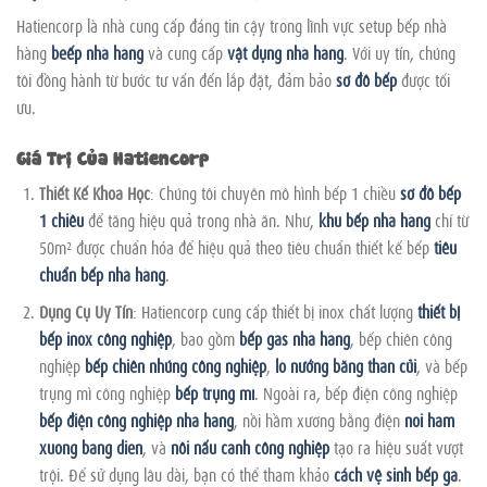
Hatiencorp là nhà cung cấp đáng tin cậy trong lĩnh vực setup bếp nhà
hàng
beếp nhà hàng
và cung cấp
vật dụng nhà hàng
. Với uy tín, chúng
tôi đồng hành từ bước tư vấn đến lắp đặt, đảm bảo
sơ đồ bếp
được tối
ưu.
Giá Trị Của Hatiencorp
Thiết Kế Khoa Học
: Chúng tôi chuyên mô hình bếp 1 chiều
sơ đồ bếp
1 chiều
để tăng hiệu quả trong nhà ăn. Như,
khu bếp nhà hàng
chỉ từ
50m² được chuẩn hóa để hiệu quả theo tiêu chuẩn thiết kế bếp
tiêu
chuẩn bếp nhà hàng
.
Dụng Cụ Uy Tín
: Hatiencorp cung cấp thiết bị inox chất lượng
thiết bị
bếp inox công nghiệp
, bao gồm
bếp gas nhà hàng
, bếp chiên công
nghiệp
bếp chiên nhúng công nghiệp
,
lò nướng bằng than củi
, và bếp
trụng mì công nghiệp
bếp trụng mì
. Ngoài ra, bếp điện công nghiệp
bếp điện công nghiệp nhà hàng
, nồi hầm xương bằng điện
noi ham
xuong bang dien
, và
nồi nấu canh công nghiệp
tạo ra hiệu suất vượt
trội. Để sử dụng lâu dài, bạn có thể tham khảo
cách vệ sinh bếp ga
.