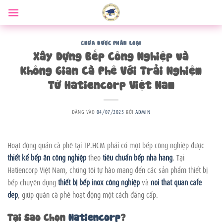
Bỏ
qua
nội
dung
CHƯA ĐƯỢC PHÂN LOẠI
Xây Dựng Bếp Công Nghiệp và
Không Gian Cà Phê Với Trải Nghiệm
Từ Hatiencorp Việt Nam
ĐĂNG VÀO
04/07/2025
BỞI
ADMIN
Hoạt động quán cà phê tại TP.HCM phải có một bếp công nghiệp được
thiết kế bếp ăn công nghiệp
theo
tiêu chuẩn bếp nhà hàng
. Tại
Hatiencorp Việt Nam, chúng tôi tự hào mang đến các sản phẩm thiết bị
bếp chuyên dụng
thiết bị bếp inox công nghiệp
và
noi that quan cafe
dep
, giúp quán cà phê hoạt động một cách đẳng cấp.
Tại Sao Chọn
Hatiencorp
?