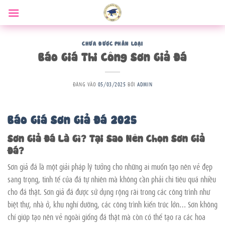
Bỏ
qua
nội
dung
CHƯA ĐƯỢC PHÂN LOẠI
Báo Giá Thi Công Sơn Giả Đá
ĐĂNG VÀO
05/03/2025
BỞI
ADMIN
Báo Giá Sơn Giả Đá 2025
Sơn Giả Đá Là Gì? Tại Sao Nên Chọn Sơn Giả
Đá?
Sơn giả đá là một giải pháp lý tưởng cho những ai muốn tạo nên vẻ đẹp
sang trọng, tinh tế của đá tự nhiên mà không cần phải chi tiêu quá nhiều
cho đá thật. Sơn giả đá được sử dụng rộng rãi trong các công trình như
biệt thự, nhà ở, khu nghỉ dưỡng, các công trình kiến trúc lớn… Sơn không
chỉ giúp tạo nên vẻ ngoài giống đá thật mà còn có thể tạo ra các hoa