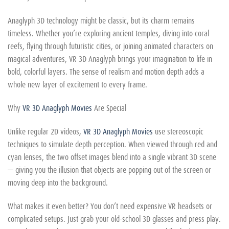
Anaglyph 3D technology might be classic, but its charm remains
timeless. Whether you’re exploring ancient temples, diving into coral
reefs, flying through futuristic cities, or joining animated characters on
magical adventures, VR 3D Anaglyph brings your imagination to life in
bold, colorful layers. The sense of realism and motion depth adds a
whole new layer of excitement to every frame.
Why
VR 3D Anaglyph Movies
Are Special
Unlike regular 2D videos,
VR 3D Anaglyph Movies
use stereoscopic
techniques to simulate depth perception. When viewed through red and
cyan lenses, the two offset images blend into a single vibrant 3D scene
— giving you the illusion that objects are popping out of the screen or
moving deep into the background.
What makes it even better? You don’t need expensive VR headsets or
complicated setups. Just grab your old-school 3D glasses and press play.