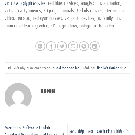
VR 3D Anaglyph Movies
, red blue 3D video, anaglyph 3D animation,
virtual reality movies, 3D jungle animals, 3D kids movies, stereoscopic
video, retro 3D, red-cyan glasses, VR for all devices, 3D family fun,
immersive learning video, 3D magic show, hologram-like video
Bài viết này được đăng trong
Chưa được phân loại
. Đánh dấu
liên kết thường trực
.
ADMIN
Mercedes Software Update:
SMC tiếp theo – Cách nhận biết đỉnh
Standard Procedure and Important