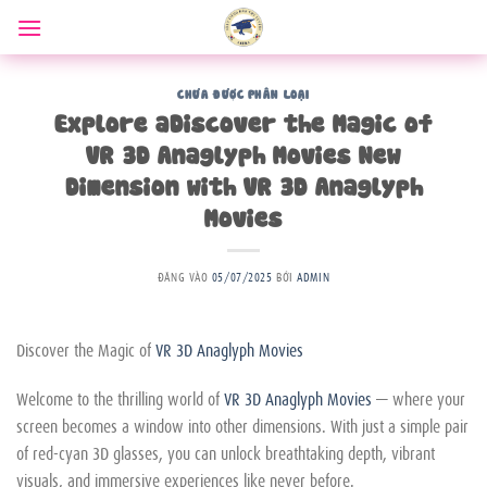
Bỏ
qua
nội
dung
CHƯA ĐƯỢC PHÂN LOẠI
Explore aDiscover the Magic of
VR 3D Anaglyph Movies New
Dimension with VR 3D Anaglyph
Movies
ĐĂNG VÀO
05/07/2025
BỞI
ADMIN
Discover the Magic of
VR 3D Anaglyph Movies
Welcome to the thrilling world of
VR 3D Anaglyph Movies
— where your
screen becomes a window into other dimensions. With just a simple pair
of red-cyan 3D glasses, you can unlock breathtaking depth, vibrant
visuals, and immersive experiences like never before.