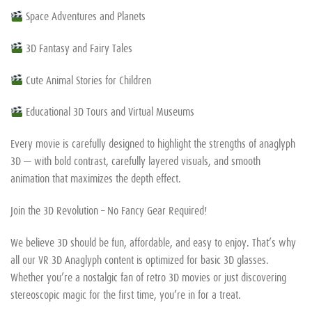
Space Adventures and Planets
3D Fantasy and Fairy Tales
Cute Animal Stories for Children
Educational 3D Tours and Virtual Museums
Every movie is carefully designed to highlight the strengths of anaglyph
3D — with bold contrast, carefully layered visuals, and smooth
animation that maximizes the depth effect.
Join the 3D Revolution – No Fancy Gear Required!
We believe 3D should be fun, affordable, and easy to enjoy. That’s why
all our VR 3D Anaglyph content is optimized for basic 3D glasses.
Whether you’re a nostalgic fan of retro 3D movies or just discovering
stereoscopic magic for the first time, you’re in for a treat.