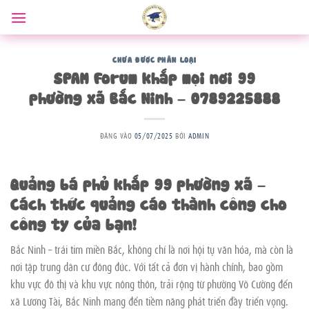
Bỏ
qua
nội
dung
CHƯA ĐƯỢC PHÂN LOẠI
SPAM Forum khắp mọi nơi 99
phường xã Bắc Ninh – 0789225888
ĐĂNG VÀO
05/07/2025
BỞI
ADMIN
Quảng bá phủ khắp 99 phường xã –
Cách thức quảng cáo thành công cho
công ty của bạn!
Bắc Ninh – trái tim miền Bắc, không chỉ là nơi hội tụ văn hóa, mà còn là
nơi tập trung dân cư đông đúc. Với tất cả đơn vị hành chính, bao gồm
khu vực đô thị và khu vực nông thôn, trải rộng từ phường Võ Cường đến
xã Lương Tài, Bắc Ninh mang đến tiềm năng phát triển đầy triển vọng.