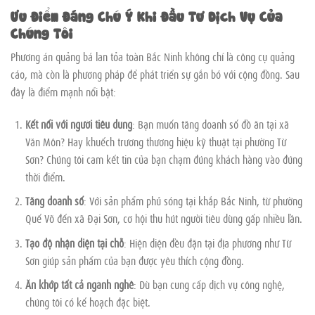
Ưu Điểm Đáng Chú Ý Khi Đầu Tư Dịch Vụ Của
Chúng Tôi
Phương án quảng bá lan tỏa toàn Bắc Ninh không chỉ là công cụ quảng
cáo, mà còn là phương pháp để phát triển sự gắn bó với cộng đồng. Sau
đây là điểm mạnh nổi bật:
Kết nối với người tiêu dùng
: Bạn muốn tăng doanh số đồ ăn tại xã
Văn Môn? Hay khuếch trương thương hiệu kỹ thuật tại phường Từ
Sơn? Chúng tôi cam kết tin của bạn chạm đúng khách hàng vào đúng
thời điểm.
Tăng doanh số
: Với sản phẩm phủ sóng tại khắp Bắc Ninh, từ phường
Quế Võ đến xã Đại Sơn, cơ hội thu hút người tiêu dùng gấp nhiều lần.
Tạo độ nhận diện tại chỗ
: Hiện diện đều đặn tại địa phương như Từ
Sơn giúp sản phẩm của bạn được yêu thích cộng đồng.
Ăn khớp tất cả ngành nghề
: Dù bạn cung cấp dịch vụ công nghệ,
chúng tôi có kế hoạch đặc biệt.