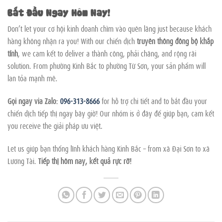
Bắt Đầu Ngay Hôm Nay!
Don’t let your cơ hội kinh doanh chìm vào quên lãng just because khách
hàng không nhận ra you! With our chiến dịch
truyền thông đồng bộ khắp
tỉnh
, we cam kết to deliver a thành công, phải chăng, and rộng rãi
solution. From phường Kinh Bắc to phường Từ Sơn, your sản phẩm will
lan tỏa mạnh mẽ.
Gọi ngay via Zalo:
096-313-8666
for hỗ trợ chi tiết and to bắt đầu your
chiến dịch tiếp thị ngay bây giờ! Our nhóm is ở đây để giúp bạn, cam kết
you receive the giải pháp ưu việt.
Let us giúp bạn thống lĩnh khách hàng Kinh Bắc – from xã Đại Sơn to xã
Lương Tài.
Tiếp thị hôm nay, kết quả rực rỡ!