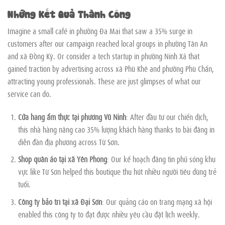
Những Kết Quả Thành Công
Imagine a small café in phường Đa Mai that saw a 35% surge in
customers after our campaign reached local groups in phường Tân An
and xã Đồng Kỳ. Or consider a tech startup in phường Ninh Xá that
gained traction by advertising across xã Phù Khê and phường Phù Chẩn,
attracting young professionals. These are just glimpses of what our
service can do.
Cửa hàng ẩm thực tại phường Vũ Ninh
: After đầu tư our chiến dịch,
this nhà hàng nâng cao 35% lượng khách hàng thanks to bài đăng in
diễn đàn địa phương across Từ Sơn.
Shop quần áo tại xã Yên Phong
: Our kế hoạch đăng tin phủ sóng khu
vực like Từ Sơn helped this boutique thu hút nhiều người tiêu dùng trẻ
tuổi.
Công ty bảo trì tại xã Đại Sơn
: Our quảng cáo on trang mạng xã hội
enabled this công ty to đạt được nhiều yêu cầu đặt lịch weekly.