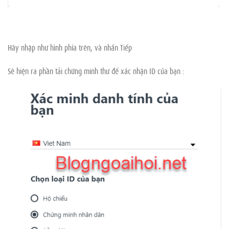
Hãy nhập như hình phía trên, và nhấn Tiếp
Sẽ hiện ra phần tải chứng minh thư để xác nhận ID của bạn :