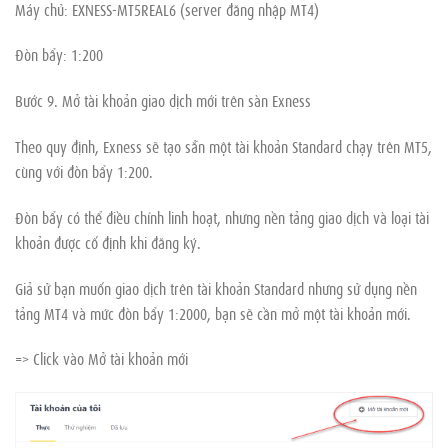
Máy chủ: EXNESS-MT5REAL6 (server đăng nhập MT4)
Đòn bẩy: 1:200
Bước 9. Mở tài khoản giao dịch mới trên sàn Exness
Theo quy định, Exness sẽ tạo sẵn một tài khoản Standard chạy trên MT5,
cùng với đòn bẩy 1:200.
Đòn bẩy có thể điều chỉnh linh hoạt, nhưng nền tảng giao dịch và loại tài
khoản được cố định khi đăng ký.
Giả sử bạn muốn giao dịch trên tài khoản Standard nhưng sử dụng nền
tảng MT4 và mức đòn bẩy 1:2000, bạn sẽ cần mở một tài khoản mới.
=> Click vào Mở tài khoản mới