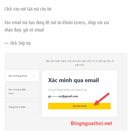
Click vào nút Gửi mã cho tôi
Vào email mà bạn dùng để mở tài khoản Exness, nhập mã xác
nhận được gửi về email
=> click Tiếp tục