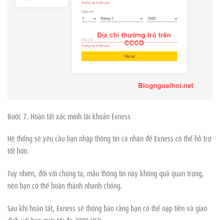
Bước 7. Hoàn tất xác minh tài khoản Exness
Hệ thống sẽ yêu cầu bạn nhập thông tin cá nhân để Exness có thể hỗ trợ
tốt hơn.
Tuy nhiên, đối với chúng ta, mẫu thông tin này không quá quan trọng,
nên bạn có thể hoàn thành nhanh chóng.
Sau khi hoàn tất, Exness sẽ thông báo rằng bạn có thể nạp tiền và giao
dịch với hạn mức tối đa 2000 USD.