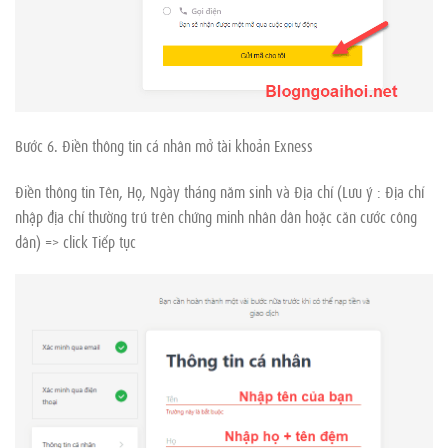
Bước 6. Điền thông tin cá nhân mở tài khoản Exness
Điền thông tin Tên, Họ, Ngày tháng năm sinh và Địa chỉ (Lưu ý : Địa chỉ
nhập địa chỉ thường trú trên chứng minh nhân dân hoặc căn cước công
dân) => click Tiếp tục