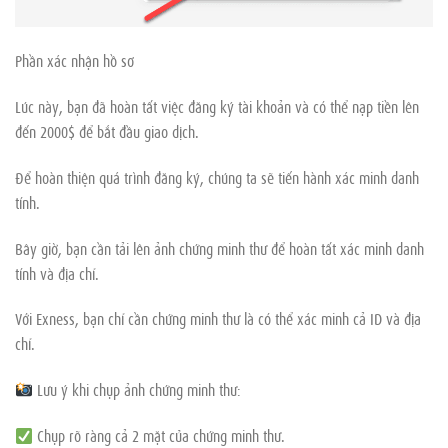
Phần xác nhận hồ sơ
Lúc này, bạn đã hoàn tất việc đăng ký tài khoản và có thể nạp tiền lên
đến 2000$ để bắt đầu giao dịch.
Để hoàn thiện quá trình đăng ký, chúng ta sẽ tiến hành xác minh danh
tính.
Bây giờ, bạn cần tải lên ảnh chứng minh thư để hoàn tất xác minh danh
tính và địa chỉ.
Với Exness, bạn chỉ cần chứng minh thư là có thể xác minh cả ID và địa
chỉ.
Lưu ý khi chụp ảnh chứng minh thư:
Chụp rõ ràng cả 2 mặt của chứng minh thư.