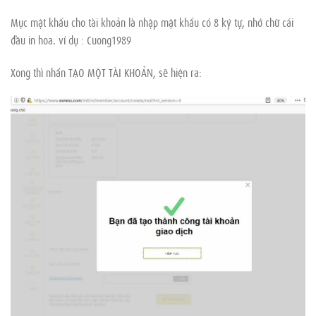
Mục mật khẩu cho tài khoản là nhập mật khẩu có 8 ký tự, nhớ chữ cái
đầu in hoa. ví dụ : Cuong1989
Xong thì nhấn TẠO MỘT TÀI KHOẢN, sẽ hiện ra: