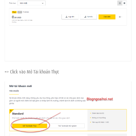
=> Click vào Mở Tài khoản Thực