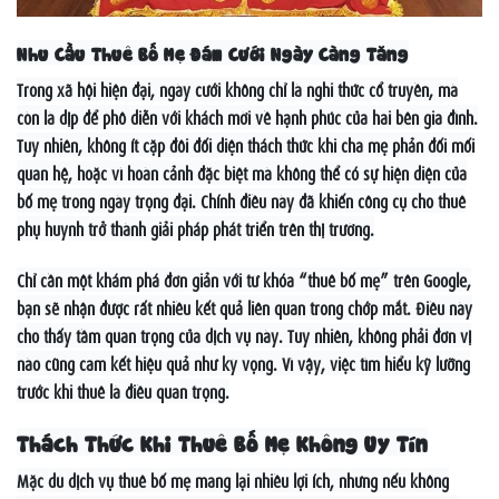
Nhu Cầu Thuê Bố Mẹ Đám Cưới Ngày Càng Tăng
Trong xã hội hiện đại, ngày cưới không chỉ là nghi thức cổ truyền, mà
còn là dịp để phô diễn với khách mời về hạnh phúc của hai bên gia đình.
Tuy nhiên, không ít cặp đôi đối diện thách thức khi cha mẹ phản đối mối
quan hệ, hoặc vì hoàn cảnh đặc biệt mà không thể có sự hiện diện của
bố mẹ trong ngày trọng đại. Chính điều này đã khiến công cụ cho thuê
phụ huynh trở thành giải pháp phát triển trên thị trường.
Chỉ cần một khám phá đơn giản với từ khóa “thuê bố mẹ” trên Google,
bạn sẽ nhận được rất nhiều kết quả liên quan trong chớp mắt. Điều này
cho thấy tầm quan trọng của dịch vụ này. Tuy nhiên, không phải đơn vị
nào cũng cam kết hiệu quả như kỳ vọng. Vì vậy, việc tìm hiểu kỹ lưỡng
trước khi thuê là điều quan trọng.
Thách Thức Khi Thuê Bố Mẹ Không Uy Tín
Mặc dù dịch vụ thuê bố mẹ mang lại nhiều lợi ích, nhưng nếu không