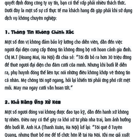
quyết định đúng công ty uy tín, bạn có thể vấp phải nhiều thách thức.
Dưới đây là một số sự cố thực tế mà khách hàng đã gặp phải khi sử dụng
dịch vụ không chuyên nghiệp:
1. Thông Tin Không Chính Xác
Một số đơn vị không đảm bảo kỹ lưỡng cho diễn viên, dẫn đến việc
người đại diện cung cấp thông tin không đồng bộ với hoàn cảnh gia đình.
Chị M.T (Hoàng Mai, Hà Nội) đã chia sẻ: “Tôi đã bỏ ra hơn 30 triệu đồng
để thuê người đại diện cho đám cưới của mình. Nhưng khi buổi lễ diễn
ra, phụ huynh đóng thế liên tục nói những điều không khớp về thông tin
cá nhân. Mẹ chồng tôi ngỡ ngàng, hỏi lại khiến tôi phải ứng phó rất mệt
mỏi. May mà ngày cưới vẫn hoàn tất.”
2. Khả Năng Ứng Xử Kém
Một số người đóng vai không được đào tạo kỹ, dẫn đến hành xử không
tự nhiên. Điều này có thể gây ra khó xử từ phía nhà trai, làm ảnh hưởng
đến buổi lễ. Anh H.A (Thanh Xuân, Hà Nội) kể lại: “Tôi quê ở Tuyên
Quang, nhưng thuê bố mẹ để tổ chức hôn lễ tại Hà Nội. Khi mẹ giả xuất