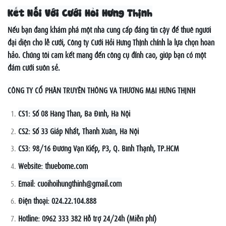
Kết Nối Với Cưới Hỏi Hưng Thịnh
Nếu bạn đang khám phá một nhà cung cấp đáng tin cậy để thuê người
đại diện cho lễ cưới, Công ty Cưới Hỏi Hưng Thịnh chính là lựa chọn hoàn
hảo. Chúng tôi cam kết mang đến công cụ đỉnh cao, giúp bạn có một
đám cưới suôn sẻ.
CÔNG TY CỔ PHẦN TRUYỀN THÔNG VÀ THƯƠNG MẠI HƯNG THỊNH
CS1: Số 08 Hàng Than, Ba Đình, Hà Nội
CS2: Số 33 Giáp Nhất, Thanh Xuân, Hà Nội
CS3: 98/16 Đường Vạn Kiếp, P3, Q. Bình Thạnh, TP.HCM
Website: thuebome.com
Email:
cuoihoihungthinh@gmail.com
Điện thoại: 024.22.104.888
Hotline: 0962 333 382 Hỗ trợ 24/24h (Miễn phí)