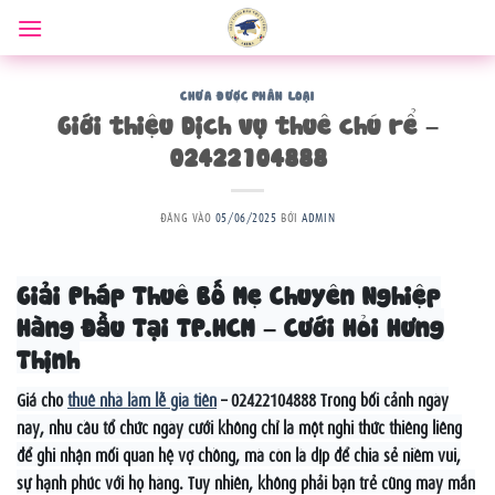
Bỏ
qua
nội
dung
CHƯA ĐƯỢC PHÂN LOẠI
Giới thiệu Dịch vụ thuê chú rể –
02422104888
ĐĂNG VÀO
05/06/2025
BỞI
ADMIN
Giải Pháp Thuê Bố Mẹ Chuyên Nghiệp
Hàng Đầu Tại TP.HCM – Cưới Hỏi Hưng
Thịnh
Giá cho
thuê nhà làm lễ gia tiên
– 02422104888 Trong bối cảnh ngày
nay, nhu cầu tổ chức ngày cưới không chỉ là một nghi thức thiêng liêng
để ghi nhận mối quan hệ vợ chồng, mà còn là dịp để chia sẻ niềm vui,
sự hạnh phúc với họ hàng. Tuy nhiên, không phải bạn trẻ cũng may mắn