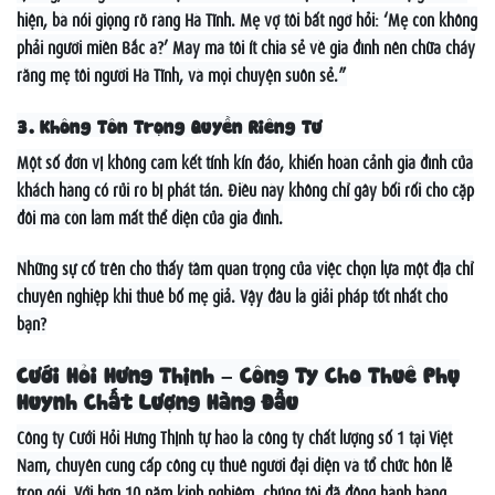
hiện, bà nói giọng rõ ràng Hà Tĩnh. Mẹ vợ tôi bất ngờ hỏi: ‘Mẹ con không
phải người miền Bắc à?’ May mà tôi ít chia sẻ về gia đình nên chữa cháy
rằng mẹ tôi người Hà Tĩnh, và mọi chuyện suôn sẻ.”
3. Không Tôn Trọng Quyền Riêng Tư
Một số đơn vị không cam kết tính kín đáo, khiến hoàn cảnh gia đình của
khách hàng có rủi ro bị phát tán. Điều này không chỉ gây bối rối cho cặp
đôi mà còn làm mất thể diện của gia đình.
Những sự cố trên cho thấy tầm quan trọng của việc chọn lựa một địa chỉ
chuyên nghiệp khi thuê bố mẹ giả. Vậy đâu là giải pháp tốt nhất cho
bạn?
Cưới Hỏi Hưng Thịnh – Công Ty Cho Thuê Phụ
Huynh Chất Lượng Hàng Đầu
Công ty Cưới Hỏi Hưng Thịnh tự hào là công ty chất lượng số 1 tại Việt
Nam, chuyên cung cấp công cụ thuê người đại diện và tổ chức hôn lễ
trọn gói. Với hơn 10 năm kinh nghiệm, chúng tôi đã đồng hành hàng