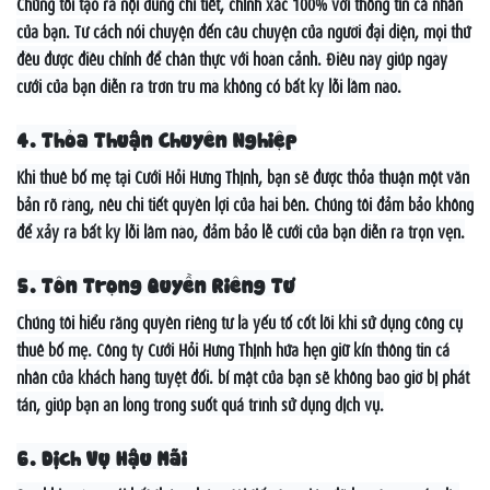
Chúng tôi tạo ra nội dung chi tiết, chính xác 100% với thông tin cá nhân
của bạn. Từ cách nói chuyện đến câu chuyện của người đại diện, mọi thứ
đều được điều chỉnh để chân thực với hoàn cảnh. Điều này giúp ngày
cưới của bạn diễn ra trơn tru mà không có bất kỳ lỗi lầm nào.
4. Thỏa Thuận Chuyên Nghiệp
Khi thuê bố mẹ tại Cưới Hỏi Hưng Thịnh, bạn sẽ được thỏa thuận một văn
bản rõ ràng, nêu chi tiết quyền lợi của hai bên. Chúng tôi đảm bảo không
để xảy ra bất kỳ lỗi lầm nào, đảm bảo lễ cưới của bạn diễn ra trọn vẹn.
5. Tôn Trọng Quyền Riêng Tư
Chúng tôi hiểu rằng quyền riêng tư là yếu tố cốt lõi khi sử dụng công cụ
thuê bố mẹ. Công ty Cưới Hỏi Hưng Thịnh hứa hẹn giữ kín thông tin cá
nhân của khách hàng tuyệt đối. bí mật của bạn sẽ không bao giờ bị phát
tán, giúp bạn an lòng trong suốt quá trình sử dụng dịch vụ.
6. Dịch Vụ Hậu Mãi