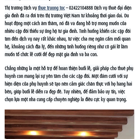
Thị trường Dịch vụ
thue truong toc
– 02422104888 Dịch vụ thuê đại diện
gia đình đã ra đời trên thị trường Việt Nam từ khoảng thời gian dài. Dù
hoạt động một cách âm thầm, nó đã và đang hỗ trợ mong muốn của
nhiều cặp đôi thiếu sự ủng hộ từ gia đình. Tình huống khiến các cặp đôi
tìm đến dịch vụ này rất khác nhau, từ việc cha mẹ ngăn cấm mối quan
hệ, khoảng cách địa lý, đến những tình huống riêng như cô gái lỡ lầm
muốn tổ chức lễ cưới để đẹp mặt gia đình và bà con.
Chẳng những là một hỗ trợ để hoàn thiện buổi lễ, giải pháp cho thuê phụ
huynh còn mang lại sự yên tâm cho các cặp đôi. Một đám cưới với sự
hiện diện của phụ huynh sẽ tạo nên cảm giác chân thực với họ hàng hai
bên, giúp buổi lễ diễn ra đẹp đẽ. Tuy nhiên, để đảm bảo uy tín, việc
chọn lựa một nhà cung cấp chuyên nghiệp là điều cực kỳ quan trọng.