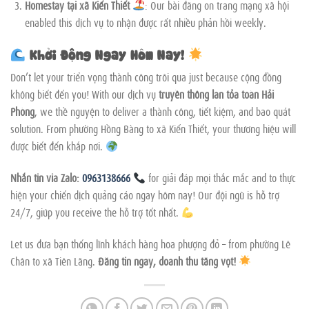
Homestay tại xã Kiến Thiết
: Our bài đăng on trang mạng xã hội
enabled this dịch vụ to nhận được rất nhiều phản hồi weekly.
Khởi Động Ngay Hôm Nay!
Don’t let your triển vọng thành công trôi qua just because cộng đồng
không biết đến you! With our dịch vụ
truyền thông lan tỏa toàn Hải
Phòng
, we thề nguyện to deliver a thành công, tiết kiệm, and bao quát
solution. From phường Hồng Bàng to xã Kiến Thiết, your thương hiệu will
được biết đến khắp nơi.
Nhắn tin via Zalo:
0963138666
for giải đáp mọi thắc mắc and to thực
hiện your chiến dịch quảng cáo ngay hôm nay! Our đội ngũ is hỗ trợ
24/7, giúp you receive the hỗ trợ tốt nhất.
Let us đưa bạn thống lĩnh khách hàng hoa phượng đỏ – from phường Lê
Chân to xã Tiên Lãng.
Đăng tin ngay, doanh thu tăng vọt!