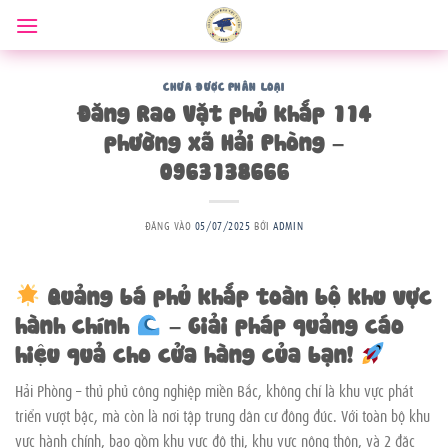
Bỏ
qua
nội
dung
CHƯA ĐƯỢC PHÂN LOẠI
Đăng Rao Vặt phủ khắp 114
phường xã Hải Phòng –
0963138666
ĐĂNG VÀO
05/07/2025
BỞI
ADMIN
Quảng bá phủ khắp toàn bộ khu vực
hành chính
– Giải pháp quảng cáo
hiệu quả cho cửa hàng của bạn!
Hải Phòng – thủ phủ công nghiệp miền Bắc, không chỉ là khu vực phát
triển vượt bậc, mà còn là nơi tập trung dân cư đông đúc. Với toàn bộ khu
vực hành chính, bao gồm khu vực đô thị, khu vực nông thôn, và 2 đặc