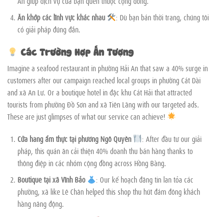
An giúp dịch vụ của bạn quen thuộc cộng đồng.
Ăn khớp các lĩnh vực khác nhau
: Dù bạn bán thời trang, chúng tôi
có giải pháp đúng đắn.
Các Trường Hợp Ấn Tượng
Imagine a seafood restaurant in phường Hải An that saw a 40% surge in
customers after our campaign reached local groups in phường Cát Dài
and xã An Lư. Or a boutique hotel in đặc khu Cát Hải that attracted
tourists from phường Đồ Sơn and xã Tiên Lãng with our targeted ads.
These are just glimpses of what our service can achieve!
Cửa hàng ẩm thực tại phường Ngô Quyền
: After đầu tư our giải
pháp, this quán ăn cải thiện 40% doanh thu bán hàng thanks to
thông điệp in các nhóm cộng đồng across Hồng Bàng.
Boutique tại xã Vĩnh Bảo
: Our kế hoạch đăng tin lan tỏa các
phường, xã like Lê Chân helped this shop thu hút đám đông khách
hàng năng động.