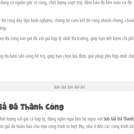
ử dụng có nguồn gốc rõ ràng, chất lượng vượt trội, đảm bảo độ bền màu và độ
hợ thi công dày dạn kinh nghiệm, chúng tôi cam kết thi công nhanh chóng, chuẩ
àng.
vụ thi công sơn giả đá với giá hợp lý nhất thị trường, giúp bạn tiết kiệm chi ph
ng tôi luôn sẵn sàng hỗ trợ, giúp bạn chọn lựa được giải pháp phù hợp nhất ch
iá Sơn Giả Đá
Giả Đá Thành Công
hất lượng với giá cả hợp lý, đừng ngần ngại liên hệ ngay với
Sơn Giả Đá Thành
ơn giả đá hoàn hảo cho mọi công trình từ biệt thự, nhà ở đến các công trình ki