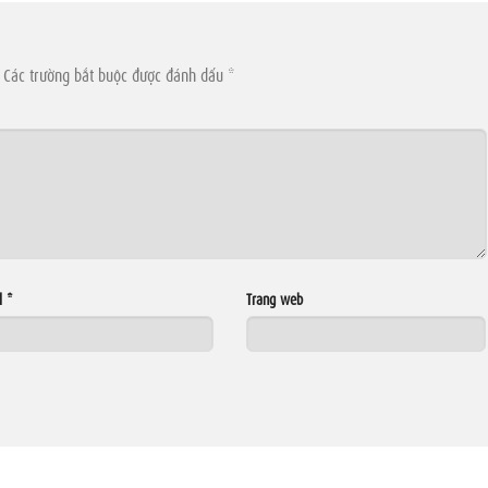
Các trường bắt buộc được đánh dấu
*
l
*
Trang web