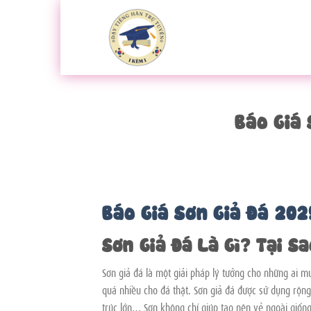
Bỏ
qua
nội
dung
Báo Giá 
Báo Giá Sơn Giả Đá 202
Sơn Giả Đá Là Gì? Tại S
Sơn giả đá là một giải pháp lý tưởng cho những ai m
quá nhiều cho đá thật. Sơn giả đá được sử dụng rộng 
trúc lớn… Sơn không chỉ giúp tạo nên vẻ ngoài giống