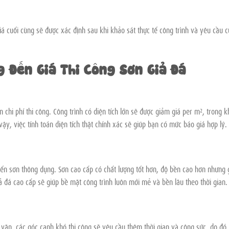
á cuối cùng sẽ được xác định sau khi khảo sát thực tế công trình và yêu cầu c
 Đến Giá Thi Công Sơn Giả Đá
 chi phí thi công. Công trình có diện tích lớn sẽ được giảm giá per m², trong k
 vậy, việc tính toán diện tích thật chính xác sẽ giúp bạn có mức báo giá hợp lý.
đến sơn thông dụng. Sơn cao cấp có chất lượng tốt hơn, độ bền cao hơn nhưng 
ả đá cao cấp sẽ giúp bề mặt công trình luôn mới mẻ và bền lâu theo thời gian.
a văn, các góc cạnh khó thi công sẽ yêu cầu thêm thời gian và công sức, do đó