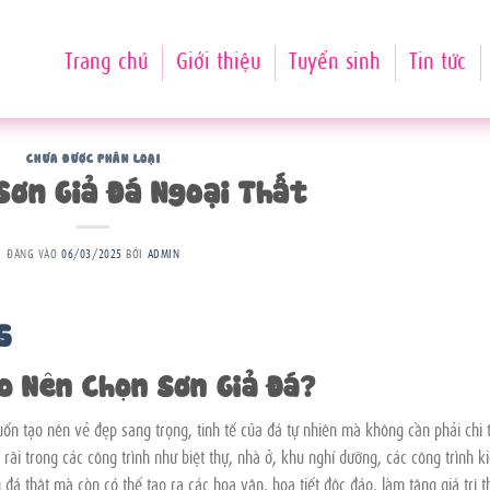
Trang chủ
Giới thiệu
Tuyển sinh
Tin tức
CHƯA ĐƯỢC PHÂN LOẠI
Sơn Giả Đá Ngoại Thất
ĐĂNG VÀO
06/03/2025
BỞI
ADMIN
5
ao Nên Chọn Sơn Giả Đá?
uốn tạo nên vẻ đẹp sang trọng, tinh tế của đá tự nhiên mà không cần phải chi 
rãi trong các công trình như biệt thự, nhà ở, khu nghỉ dưỡng, các công trình k
 đá thật mà còn có thể tạo ra các hoa văn, họa tiết độc đáo, làm tăng giá trị 