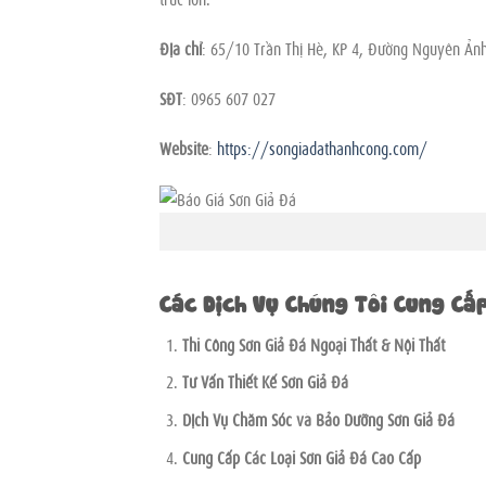
Địa chỉ
: 65/10 Trần Thị Hè, KP 4, Đường Nguyên Ản
SĐT
: 0965 607 027
Website
:
https://songiadathanhcong.com/
Báo 
Các Dịch Vụ Chúng Tôi Cung Cấ
Thi Công Sơn Giả Đá Ngoại Thất & Nội Thất
Tư Vấn Thiết Kế Sơn Giả Đá
Dịch Vụ Chăm Sóc và Bảo Dưỡng Sơn Giả Đá
Cung Cấp Các Loại Sơn Giả Đá Cao Cấp