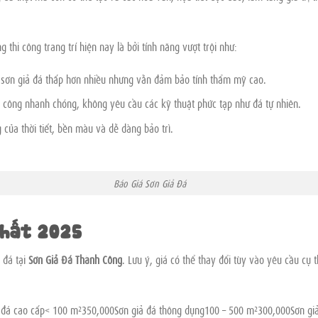
 thi công trang trí hiện nay là bởi tính năng vượt trội như:
ông sơn giả đá thấp hơn nhiều nhưng vẫn đảm bảo tính thẩm mỹ cao.
i công nhanh chóng, không yêu cầu các kỹ thuật phức tạp như đá tự nhiên.
g của thời tiết, bền màu và dễ dàng bảo trì.
Giá Sơn Giả Đá
Nhất 2025
 đá tại
Sơn Giả Đá Thành Công
. Lưu ý, giá có thể thay đổi tùy vào yêu cầu cụ 
 đá cao cấp< 100 m²350,000Sơn giả đá thông dụng100 – 500 m²300,000Sơn gi