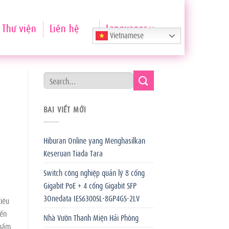
Thư viện
Liên hệ
Languages
Vietnamese
BÀI VIẾT MỚI
Hiburan Online yang Menghasilkan
Keseruan Tiada Tara
Switch công nghiệp quản lý 8 cổng
Gigabit PoE + 4 cổng Gigabit SFP
3Onedata IES6300SL-8GP4GS-2LV
tiêu
iến
Nhà Vườn Thanh Miện Hải Phòng
thẩm