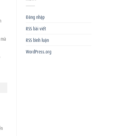
Đăng nhập
n
RSS bài viết
í mà
RSS bình luận
WordPress.org
o
ến