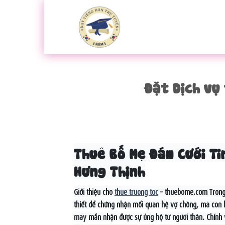
Bỏ
qua
nội
dung
Đặt Dịch vụ
Thuê Bố Mẹ Đám Cưới Ti
Hưng Thịnh
Giới thiệu cho
thue truong toc
– thuebome.com Trong 
thiết để chứng nhận mối quan hệ vợ chồng, mà còn là
may mắn nhận được sự ủng hộ từ người thân. Chính vì