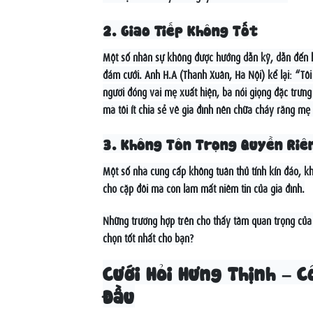
2. Giao Tiếp Không Tốt
Một số nhân sự không được hướng dẫn kỹ, dẫn đến h
đám cưới. Anh H.A (Thanh Xuân, Hà Nội) kể lại: “Tô
người đóng vai mẹ xuất hiện, bà nói giọng đặc trưn
mà tôi ít chia sẻ về gia đình nên chữa cháy rằng mẹ
3. Không Tôn Trọng Quyền Riê
Một số nhà cung cấp không tuân thủ tính kín đáo, khi
cho cặp đôi mà còn làm mất niềm tin của gia đình.
Những trường hợp trên cho thấy tầm quan trọng của v
chọn tốt nhất cho bạn?
Cưới Hỏi Hưng Thịnh – 
Đầu