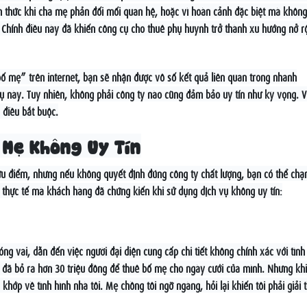
ch thức khi cha mẹ phản đối mối quan hệ, hoặc vì hoàn cảnh đặc biệt mà không
. Chính điều này đã khiến công cụ cho thuê phụ huynh trở thành xu hướng nở r
bố mẹ” trên internet, bạn sẽ nhận được vô số kết quả liên quan trong nhanh
ụ này. Tuy nhiên, không phải công ty nào cũng đảm bảo uy tín như kỳ vọng. V
 điều bắt buộc.
 Mẹ Không Uy Tín
ưu điểm, nhưng nếu không quyết định đúng công ty chất lượng, bạn có thể ch
g thực tế mà khách hàng đã chứng kiến khi sử dụng dịch vụ không uy tín:
g vai, dẫn đến việc người đại diện cung cấp chi tiết không chính xác với tình
i đã bỏ ra hơn 30 triệu đồng để thuê bố mẹ cho ngày cưới của mình. Nhưng khi
 khớp về tình hình nhà tôi. Mẹ chồng tôi ngỡ ngàng, hỏi lại khiến tôi phải giải t