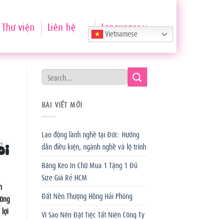
Thư viện
Liên hệ
Languages
Vietnamese
BÀI VIẾT MỚI
Lao động lành nghề tại Đức: Hướng
ỏi
dẫn điều kiện, ngành nghề và lộ trình
Băng Keo In Chữ Mua 1 Tặng 1 Đủ
Size Giá Rẻ HCM
n
Đất Nền Thượng Hồng Hải Phòng
cũng
lợi
Vì Sao Nên Đặt Tiệc Tất Niên Công Ty