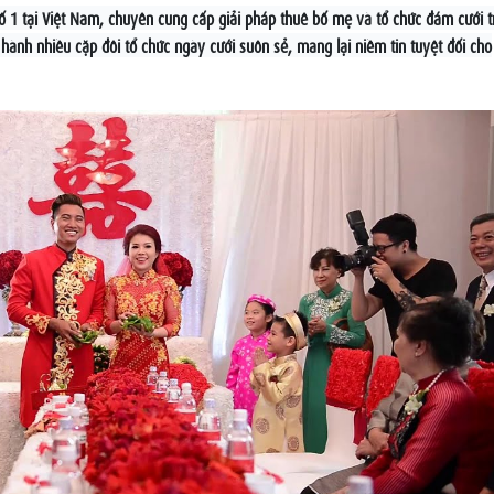
 số 1 tại Việt Nam, chuyên cung cấp giải pháp thuê bố mẹ và tổ chức đám cưới t
hành nhiều cặp đôi tổ chức ngày cưới suôn sẻ, mang lại niềm tin tuyệt đối cho