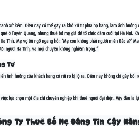
ành xử kém. Điều này có thể gây ra khó xử từ phía họ hàng, làm ảnh hưởng 
i quê ở Tuyên Quang, nhưng thuê bố mẹ giả để tổ chức đám cưới tại Hà Nội. Kh
g Hà Tĩnh. Mẹ vợ tôi ngỡ ngàng hỏi: ‘Mẹ con không phải người miền Bắc à?’ M
 tôi người Hà Tĩnh, và mọi chuyện không nghiêm trọng.”
ng Tư
ến tình huống của khách hàng có rủi ro bị lộ ra. Điều này không chỉ gây bối r
iệc lựa chọn một địa chỉ chuyên nghiệp khi thuê người đại diện. Vậy đâu là l
Công Ty Thuê Bố Mẹ Đáng Tin Cậy Hàn