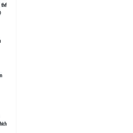
 thể
ộ
ì
ạm
hích