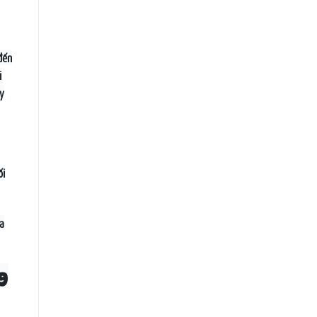
đến
i
ay
ối
ựa
g