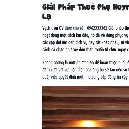
Giải Pháp Thuê Phụ Huy
Lạ
Vạch trần DV
thuê chú rể
– 0962333382 Giải pháp thuê
hoạt động một cách kín đáo, nó đã và đang phục vụ
các cặp đôi tìm đến dịch vụ này rất khác nhau, từ
cảnh cá nhân như mẹ đơn thân muốn tổ chức ngày cư
Không những là một phương án để hoàn thiện buổi lễ,
đám cưới với sự hiện diện của ông bà sẽ tạo nên sự t
quả, việc quyết định một nhà cung cấp đáng tin cậy 