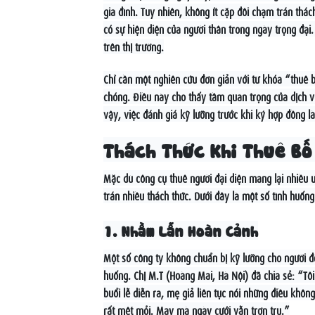
gia đình. Tuy nhiên, không ít cặp đôi chạm trán thá
có sự hiện diện của người thân trong ngày trọng đại
trên thị trường.
Chỉ cần một nghiên cứu đơn giản với từ khóa “thuê 
chóng. Điều này cho thấy tầm quan trọng của dịch v
vậy, việc đánh giá kỹ lưỡng trước khi ký hợp đồng là
Thách Thức Khi Thuê Bố
Mặc dù công cụ thuê người đại diện mang lại nhiều 
trán nhiều thách thức. Dưới đây là một số tình huốn
1. Nhầm Lẫn Hoàn Cảnh
Một số công ty không chuẩn bị kỹ lưỡng cho người đón
huống. Chị M.T (Hoàng Mai, Hà Nội) đã chia sẻ: “Tô
buổi lễ diễn ra, mẹ giả liên tục nói những điều không
rất mệt mỏi. May mà ngày cưới vẫn trơn tru.”