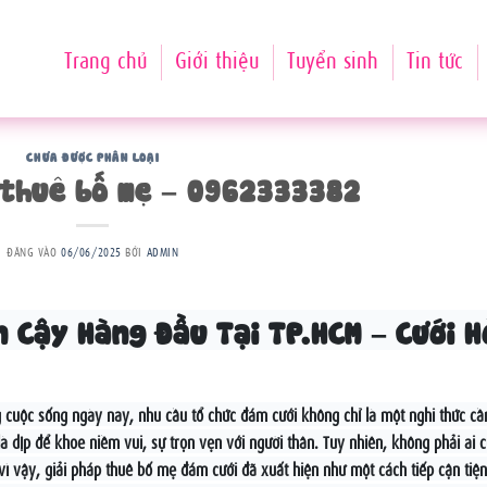
Trang chủ
Giới thiệu
Tuyển sinh
Tin tức
CHƯA ĐƯỢC PHÂN LOẠI
 thuê bố mẹ – 0962333382
ĐĂNG VÀO
06/06/2025
BỞI
ADMIN
n Cậy Hàng Đầu Tại TP.HCM – Cưới H
cuộc sống ngày nay, nhu cầu tổ chức đám cưới không chỉ là một nghi thức cầ
 dịp để khoe niềm vui, sự trọn vẹn với người thân. Tuy nhiên, không phải ai 
 vậy, giải pháp thuê bố mẹ đám cưới đã xuất hiện như một cách tiếp cận tiện 