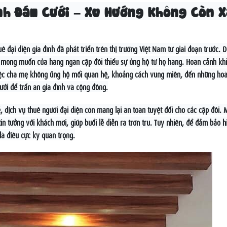
nh Đám Cưới – Xu Hướng Không Còn X
 đại diện gia đình đã phát triển trên thị trường Việt Nam từ giai đoạn trước. 
 mong muốn của hàng ngàn cặp đôi thiếu sự ủng hộ từ họ hàng. Hoàn cảnh kh
 việc cha mẹ không ủng hộ mối quan hệ, khoảng cách vùng miền, đến những ho
ới để trấn an gia đình và cộng đồng.
 dịch vụ thuê người đại diện còn mang lại an toàn tuyệt đối cho các cặp đôi. 
in tưởng với khách mời, giúp buổi lễ diễn ra trơn tru. Tuy nhiên, để đảm bảo h
là điều cực kỳ quan trọng.