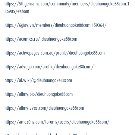
https://5thgenrams.com/community/members/dieuhuongoke88com.1
86905/#about
https://6giay.vn/members/dieuhuongoke88com.159364/
https://acomics.ru/-dieuhuongoke88com
https://activepages.com.au/profile/dieuhuongoke88com
https://advego.com/profile/dieuhuongoke88com/
https://ai.wiki/@dieuhuongoke88com
https://allmy.bio/dieuhuongoke88com
https://allmyfaves.com/dieuhuongoke88com
https://amaz0ns.com/forums/users/dieuhuongoke88com/