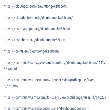
https://cloutapps.com/dieuhuongoke88com
https://club.doctissimo.fr/dieuhuongoke88com/
https://code.antopie.org/dieuhuongoke88com
https://codeberg.org/dieuhuongoke88com
https://cointr.ee/dieuhuongoke88com
https://community.alexgyver.ru/members/dieuhuongoke88com.11417
5/#about
https://community.alteryx.com/t5/user/viewprofilepage/user-
id/745882
https://community.amd.com/t5/user/viewprofilepage/user-id/510229
https://community.greeka.com/users/dieuhuongoke88com