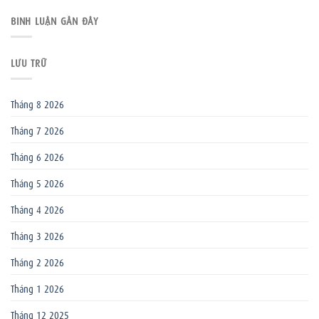
BÌNH LUẬN GẦN ĐÂY
LƯU TRỮ
Tháng 8 2026
Tháng 7 2026
Tháng 6 2026
Tháng 5 2026
Tháng 4 2026
Tháng 3 2026
Tháng 2 2026
Tháng 1 2026
Tháng 12 2025