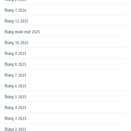
Tháng 1 2026
Tháng 12 2025
Tháng mười một 2025
Tháng 10 2025
Tháng 9 2025
Tháng 8 2025
Tháng 7 2025
Tháng 6 2025
Tháng 5 2025
Tháng 4 2025
Tháng 3 2025
Tháng 2 2025