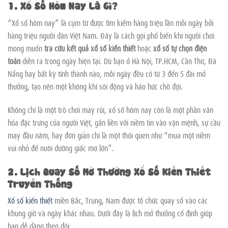
1. Xổ Số Hôm Nay Là Gì?
“Xổ số hôm nay” là cụm từ được tìm kiếm hàng triệu lần mỗi ngày bởi
hàng triệu người dân Việt Nam. Đây là cách gọi phổ biến khi người chơi
mong muốn
tra cứu kết quả xổ số kiến thiết
hoặc
xổ số tự chọn điện
toán
diễn ra trong ngày hiện tại. Dù bạn ở Hà Nội, TP.HCM, Cần Thơ, Đà
Nẵng hay bất kỳ tỉnh thành nào, mỗi ngày đều có từ 3 đến 5 đài mở
thưởng, tạo nên một không khí sôi động và háo hức chờ đợi.
Không chỉ là một trò chơi may rủi, xổ số hôm nay còn là một phần văn
hóa đặc trưng của người Việt, gắn liền với niềm tin vào vận mệnh, sự cầu
may đầu năm, hay đơn giản chỉ là một thói quen như “mua một niềm
vui nhỏ để nuôi dưỡng giấc mơ lớn”.
2. Lịch Quay Số Mở Thưởng Xổ Số Kiến Thiết
Truyền Thống
Xổ số kiến thiết
miền Bắc, Trung, Nam được tổ chức quay số vào các
khung giờ và ngày khác nhau. Dưới đây là lịch mở thưởng cố định giúp
bạn dễ dàng theo dõi: