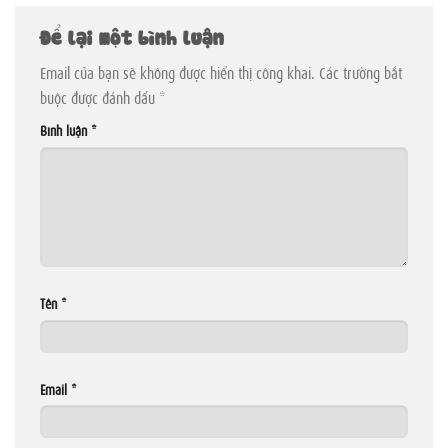
Để lại một bình luận
Email của bạn sẽ không được hiển thị công khai.
Các trường bắt
buộc được đánh dấu
*
Bình luận
*
Tên
*
Email
*