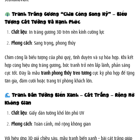
Tranh Tráng Gương “Chim Công Song Hỷ” – Biểu
Tượng Cát Tường Và Hạnh Phúc
Chất liệu
: In tráng gương 3D trên nền kính cường lực
Phong cách
: Sang trọng, phong thủy
Chim công là biểu tượng của phú quý, tình duyên và sự hòa hợp. Khi kết
hợp cùng hiệu ứng tráng gương, bức tranh trở nên lấp lánh, phản sáng
cực tốt. Đây là mẫu
tranh phong thủy treo tường
cực kỳ phù hợp để tặng
tân gia, đám cưới hoặc trang trí phòng khách lớn.
Tranh Dán Tường Biển Xanh – Cát Trắng – Rộng Mở
Không Gian
Chất liệu
: Giấy dán tường khổ lớn phủ UV
Phong cách
: Toàn cảnh, mở rộng không gian
Với hiệu ứng 3D giả chiều sâu, mẫu tranh biển xanh – bãi cát trắng giúp