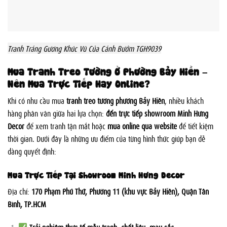
Tranh Tráng Gương Khúc Vũ Của Cánh Bướm TGH9039
Mua Tranh Treo Tường Ở Phường Bảy Hiền –
Nên Mua Trực Tiếp Hay Online?
Khi có nhu cầu mua
tranh treo tường phường Bảy Hiền
, nhiều khách
hàng phân vân giữa hai lựa chọn:
đến trực tiếp showroom Minh Hưng
Decor
để xem tranh tận mắt hoặc
mua online qua website
để tiết kiệm
thời gian. Dưới đây là những ưu điểm của từng hình thức giúp bạn dễ
dàng quyết định:
Mua Trực Tiếp Tại Showroom Minh Hưng Decor
Địa chỉ:
170 Phạm Phú Thứ, Phường 11 (khu vực Bảy Hiền), Quận Tân
Bình, TP.HCM
Trải nghiệm thực tế mẫu tranh, chất liệu, màu sắc