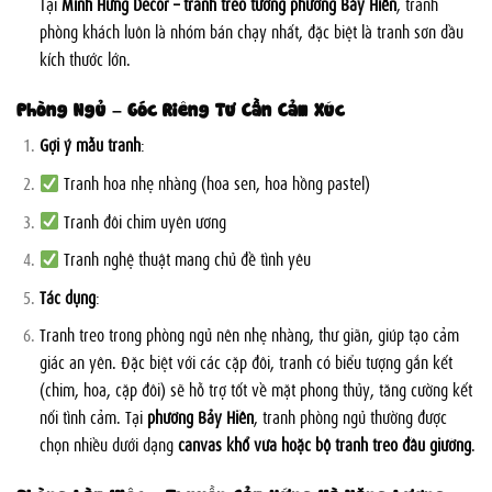
Tại
Minh Hưng Decor – tranh treo tường phường Bảy Hiền
, tranh
phòng khách luôn là nhóm bán chạy nhất, đặc biệt là tranh sơn dầu
kích thước lớn.
Phòng Ngủ – Góc Riêng Tư Cần Cảm Xúc
Gợi ý mẫu tranh
:
Tranh hoa nhẹ nhàng (hoa sen, hoa hồng pastel)
Tranh đôi chim uyên ương
Tranh nghệ thuật mang chủ đề tình yêu
Tác dụng
:
Tranh treo trong phòng ngủ nên nhẹ nhàng, thư giãn, giúp tạo cảm
giác an yên. Đặc biệt với các cặp đôi, tranh có biểu tượng gắn kết
(chim, hoa, cặp đôi) sẽ hỗ trợ tốt về mặt phong thủy, tăng cường kết
nối tình cảm. Tại
phường Bảy Hiền
, tranh phòng ngủ thường được
chọn nhiều dưới dạng
canvas khổ vừa hoặc bộ tranh treo đầu giường
.