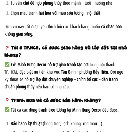
Tư vấn
chủ đề hợp phong thủy
theo mệnh – tuổi – hướng nhà
Chọn màu tranh
hài hòa với màu sơn tường – nội thất
Dịch vụ này rất được yêu thích bởi các khách hàng muốn
cá nhân hóa
không gian sống
.
Tôi ở TP.HCM, có được giao hàng và lắp đặt tại nhà
không?
Có! Minh Hưng Decor hỗ trợ giao tranh tận nơi
trong nội thành
TP.HCM, đặc biệt ưu tiên khu vực
Tân Bình – phường Bảy Hiền
. Đội ngũ
kỹ thuật sẽ hỗ trợ
lắp đặt chuyên nghiệp – chỉnh bố cục – dán tranh
chuẩn phong thủy
nếu bạn có nhu cầu.
Tranh mua về có được bảo hành không?
Tất cả các dòng
tranh treo tường tại Minh Hưng Decor
đều được:
Bảo hành kỹ thuật
(bong tróc, lệch khung, mờ màu…)