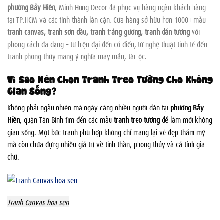
phường Bảy Hiền
, Minh Hưng Decor đã phục vụ hàng ngàn khách hàng
tại TP.HCM và các tỉnh thành lân cận. Cửa hàng sở hữu hơn 1000+ mẫu
tranh canvas, tranh sơn dầu, tranh tráng gương, tranh dán tường
với
phong cách đa dạng – từ hiện đại đến cổ điển, từ nghệ thuật tinh tế đến
tranh phong thủy mang ý nghĩa may mắn, tài lộc.
Vì Sao Nên Chọn Tranh Treo Tường Cho Không
Gian Sống?
Không phải ngẫu nhiên mà ngày càng nhiều người dân tại
phường Bảy
Hiền
, quận Tân Bình tìm đến các mẫu
tranh treo tường
để làm mới không
gian sống. Một bức tranh phù hợp không chỉ mang lại vẻ đẹp thẩm mỹ
mà còn chứa đựng nhiều giá trị về tinh thần, phong thủy và cá tính gia
chủ.
Tranh Canvas hoa sen