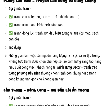
Phòng Làm Việc – Truyền Cảm Hứng Và Năng Lượng
Gợi ý mẫu tranh
:
Tranh chữ nghệ thuật (Tâm – Trí – Thành Công…)
Tranh trừu tượng kích thích sáng tạo
Tranh động lực, tranh sơn dầu biểu tượng trí tuệ (cú mèo, sách,
bản đồ)
Tác dụng
:
Không gian làm việc cần nguồn năng lượng tích cực và sự tập trung.
Những bức tranh được chọn phù hợp sẽ tạo cảm hứng sáng tạo, tăng
hiệu suất công việc. Khách hàng tại
Minh Hưng Decor – tranh treo
tường phường Bảy Hiền
thường chọn tranh đơn khung hoặc tranh
đóng khung tinh gọn cho không gian này.
Cầu Thang – Hành Lang – Nơi Dẫn Lối Ấn Tượng
Gợi ý mẫu tranh
:
Bộ tranh canvas nhiều tấm (theo chiều dọc hoặc ngang)