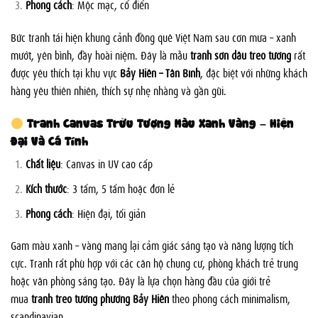
Phong cách
: Mộc mạc, cổ điển
Bức tranh tái hiện khung cảnh đồng quê Việt Nam sau cơn mưa – xanh
mướt, yên bình, đầy hoài niệm. Đây là mẫu
tranh sơn dầu treo tường
rất
được yêu thích tại khu vực
Bảy Hiền – Tân Bình
, đặc biệt với những khách
hàng yêu thiên nhiên, thích sự nhẹ nhàng và gần gũi.
Tranh Canvas Trừu Tượng Màu Xanh Vàng – Hiện
Đại Và Cá Tính
Chất liệu
: Canvas in UV cao cấp
Kích thước
: 3 tấm, 5 tấm hoặc đơn lẻ
Phong cách
: Hiện đại, tối giản
Gam màu xanh – vàng mang lại cảm giác sáng tạo và năng lượng tích
cực. Tranh rất phù hợp với các căn hộ chung cư, phòng khách trẻ trung
hoặc văn phòng sáng tạo. Đây là lựa chọn hàng đầu của giới trẻ
mua
tranh treo tường phường Bảy Hiền
theo phong cách minimalism,
scandinavian.