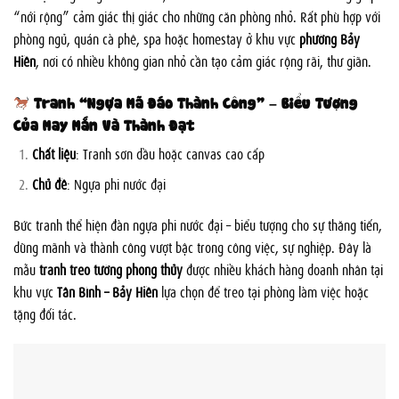
“nới rộng” cảm giác thị giác cho những căn phòng nhỏ. Rất phù hợp với
phòng ngủ, quán cà phê, spa hoặc homestay ở khu vực
phường Bảy
Hiền
, nơi có nhiều không gian nhỏ cần tạo cảm giác rộng rãi, thư giãn.
Tranh “Ngựa Mã Đáo Thành Công” – Biểu Tượng
Của May Mắn Và Thành Đạt
Chất liệu
: Tranh sơn dầu hoặc canvas cao cấp
Chủ đề
: Ngựa phi nước đại
Bức tranh thể hiện đàn ngựa phi nước đại – biểu tượng cho sự thăng tiến,
dũng mãnh và thành công vượt bậc trong công việc, sự nghiệp. Đây là
mẫu
tranh treo tường phong thủy
được nhiều khách hàng doanh nhân tại
khu vực
Tân Bình – Bảy Hiền
lựa chọn để treo tại phòng làm việc hoặc
tặng đối tác.