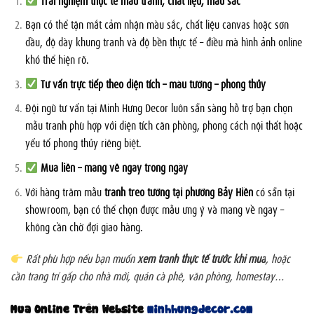
Bạn có thể tận mắt cảm nhận màu sắc, chất liệu canvas hoặc sơn
dầu, độ dày khung tranh và độ bền thực tế – điều mà hình ảnh online
khó thể hiện rõ.
Tư vấn trực tiếp theo diện tích – màu tường – phong thủy
Đội ngũ tư vấn tại Minh Hưng Decor luôn sẵn sàng hỗ trợ bạn chọn
mẫu tranh phù hợp với diện tích căn phòng, phong cách nội thất hoặc
yếu tố phong thủy riêng biệt.
Mua liền – mang về ngay trong ngày
Với hàng trăm mẫu
tranh treo tường tại phường Bảy Hiền
có sẵn tại
showroom, bạn có thể chọn được mẫu ưng ý và mang về ngay –
không cần chờ đợi giao hàng.
Rất phù hợp nếu bạn muốn
xem tranh thực tế trước khi mua
, hoặc
cần trang trí gấp cho nhà mới, quán cà phê, văn phòng, homestay…
Mua Online Trên Website
minhhungdecor.com