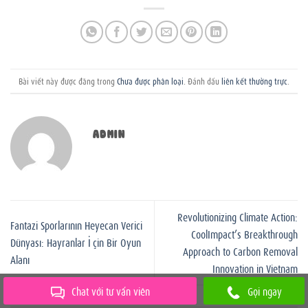
Bài viết này được đăng trong
Chưa được phân loại
. Đánh dấu
liên kết thường trực
.
ADMIN
Revolutionizing Climate Action:
Fantazi Sporlarının Heyecan Verici
CoolImpact’s Breakthrough
Dünyası: Hayranlar İçin Bir Oyun
Approach to Carbon Removal
Alanı
Innovation in Vietnam
Chat với tư vấn viên
Gọi ngay