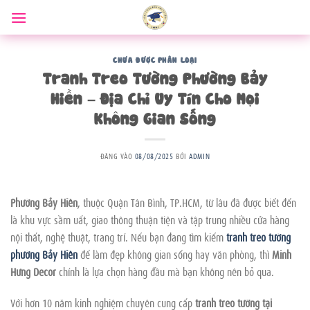
Bỏ
qua
nội
dung
CHƯA ĐƯỢC PHÂN LOẠI
Tranh Treo Tường Phường Bảy
Hiền – Địa Chỉ Uy Tín Cho Mọi
Không Gian Sống
ĐĂNG VÀO
08/08/2025
BỞI
ADMIN
Phường Bảy Hiền
, thuộc Quận Tân Bình, TP.HCM, từ lâu đã được biết đến
là khu vực sầm uất, giao thông thuận tiện và tập trung nhiều cửa hàng
nội thất, nghệ thuật, trang trí. Nếu bạn đang tìm kiếm
tranh treo tường
phường Bảy Hiền
để làm đẹp không gian sống hay văn phòng, thì
Minh
Hưng Decor
chính là lựa chọn hàng đầu mà bạn không nên bỏ qua.
Với hơn 10 năm kinh nghiệm chuyên cung cấp
tranh treo tường tại