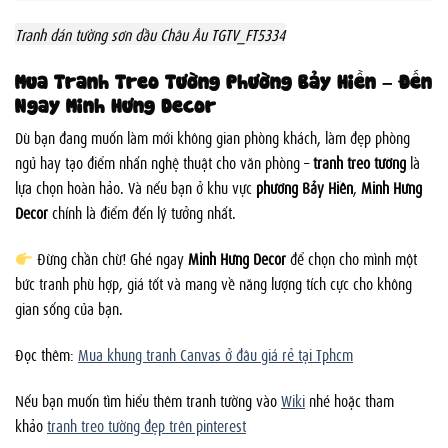
Tranh dán tường sơn dầu Châu Âu TGTV_FT5334
Mua Tranh Treo Tường Phường Bảy Hiền – Đến
Ngay Minh Hưng Decor
Dù bạn đang muốn làm mới không gian phòng khách, làm đẹp phòng
ngủ hay tạo điểm nhấn nghệ thuật cho văn phòng –
tranh treo tường
là
lựa chọn hoàn hảo. Và nếu bạn ở khu vực
phường Bảy Hiền
,
Minh Hưng
Decor
chính là điểm đến lý tưởng nhất.
Đừng chần chừ! Ghé ngay
Minh Hưng Decor
để chọn cho mình một
bức tranh phù hợp, giá tốt và mang về năng lượng tích cực cho không
gian sống của bạn.
Đọc thêm:
Mua khung tranh Canvas ở đâu giá rẻ tại Tphcm
Nếu bạn muốn tìm hiểu thêm tranh tường vào
Wiki
nhé hoặc tham
khảo
tranh treo tường đẹp trên pinterest