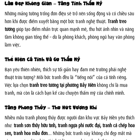
Làm Đẹp Không Gian – Tăng Tính Thẩm Mỹ
Những mảng tường trống đơn điệu sẽ trở nên sống động và có chiều sâu
hơn khi được điểm xuyết bằng một bức tranh nghệ thuật.
Tranh treo
tường
giúp tạo điểm nhấn trực quan mạnh mẽ, thu hút ánh nhìn và nâng
tầm không gian tổng thể – dù là phòng khách, phòng ngủ hay văn phòng
làm việc.
Thể Hiện Cá Tính Và Gu Thẩm Mỹ
Bạn yêu thiên nhiên, thích sự tối giản hay đam mê trường phái nghệ
thuật trừu tượng? Mỗi bức tranh đều là “tiếng nói” của cá tính riêng.
Việc lựa chọn
tranh treo tường tại phường Bảy Hiền
không chỉ là mua
tranh, mà còn là cách bạn kể câu chuyện thẩm mỹ của chính mình.
Tăng Phong Thủy – Thu Hút Vượng Khí
Nhiều mẫu tranh phong thủy được người dân khu vực Bảy Hiền yêu thích
như:
tranh sơn thủy hữu tình, tranh ngựa phi nước đại, tranh cá chép hoa
sen, tranh hoa mẫu đơn
… Những bức tranh này không chỉ đẹp mắt mà