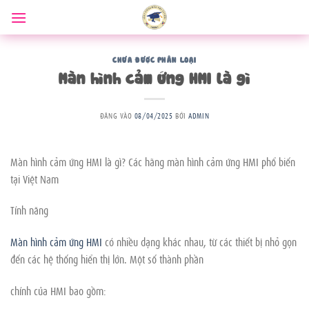
Bỏ
qua
nội
dung
CHƯA ĐƯỢC PHÂN LOẠI
Màn hình cảm ứng HMI là gì
ĐĂNG VÀO
08/04/2025
BỞI
ADMIN
Màn hình cảm ứng HMI là gì? Các hãng màn hình cảm ứng HMI phổ biến
tại Việt Nam
Tính năng
Màn hình cảm ứng HMI
có nhiều dạng khác nhau, từ các thiết bị nhỏ gọn
đến các hệ thống hiển thị lớn. Một số thành phần
chính của HMI bao gồm: