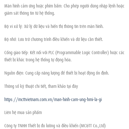
Màn hình cảm ứng hoặc phím bấm: Cho phép người dùng nhập lệnh hoặc
giám sát thông tin từ hệ thống.
Bộ vi xử lý: Xử lý dữ liệu và hiển thị thông tin trên màn hình.
Bộ nhớ: Lưu trữ chương trình điều khiển và dữ liệu cần thiết.
Cổng giao tiếp: Kết nối với PLC (Programmable Logic Controller) hoặc các
thiết bị khác trong hệ thống tự động hóa.
Nguồn điện: Cung cấp năng lượng để thiết bị hoạt động ổn định.
Thông số kỹ thuật chi tiết, tham khảo tại đây
https://mcttvietnam.com.vn/man-hinh-cam-ung-hmi-la-gi
Liên hệ mua sản phẩm
Công ty TNHH Thiết bị đo lường và điều khiển (MC&TT Co.,Ltd)