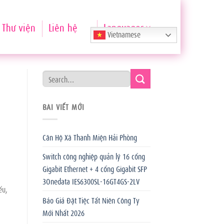
Thư viện
Liên hệ
Languages
Vietnamese
BÀI VIẾT MỚI
Căn Hộ Xã Thanh Miện Hải Phòng
Switch công nghiệp quản lý 16 cổng
Gigabit Ethernet + 4 cổng Gigabit SFP
3Onedata IES6300SL-16GT4GS-2LV
ếu,
Báo Giá Đặt Tiệc Tất Niên Công Ty
Mới Nhất 2026