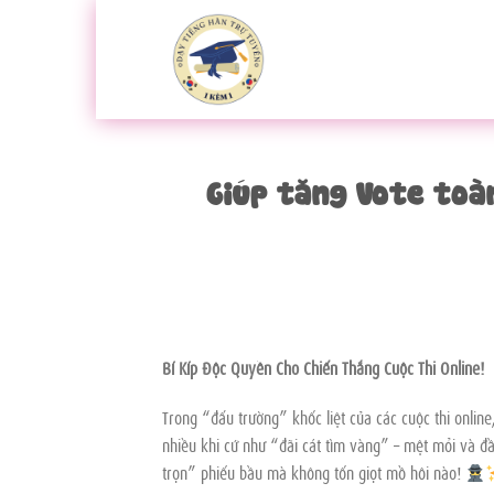
Bỏ
qua
nội
dung
Giúp tăng Vote toà
Bí Kíp Độc Quyền Cho Chiến Thắng Cuộc Thi Online!
Trong “đấu trường” khốc liệt của các cuộc thi onlin
nhiều khi cứ như “đãi cát tìm vàng” – mệt mỏi và đ
trọn” phiếu bầu mà không tốn giọt mồ hôi nào!