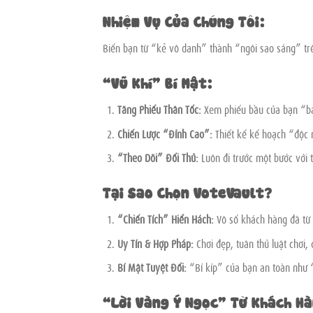
Nhiệm Vụ Của Chúng Tôi:
Biến bạn từ “kẻ vô danh” thành “ngôi sao sáng” trê
“Vũ Khí” Bí Mật:
Tăng Phiếu Thần Tốc:
Xem phiếu bầu của bạn “ba
Chiến Lược “Đỉnh Cao”:
Thiết kế kế hoạch “độc n
“Theo Dõi” Đối Thủ:
Luôn đi trước một bước với t
Tại Sao Chọn VoteVault?
“Chiến Tích” Hiển Hách:
Vô số khách hàng đã từ
Uy Tín & Hợp Pháp:
Chơi đẹp, tuân thủ luật chơi
Bí Mật Tuyệt Đối:
“Bí kíp” của bạn an toàn như
“Lời Vàng Ý Ngọc” Từ Khách Hà