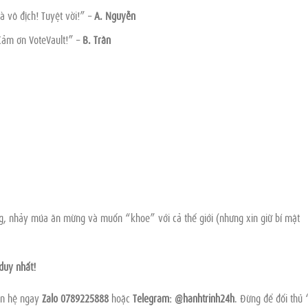
à vô địch! Tuyệt vời!” –
A. Nguyễn
 Cảm ơn VoteVault!” –
B. Trần
g, nhảy múa ăn mừng và muốn “khoe” với cả thế giới (nhưng xin giữ bí mật
 duy nhất!
iên hệ ngay
Zalo 0789225888
hoặc
Telegram: @hanhtrinh24h
. Đừng để đối thủ 