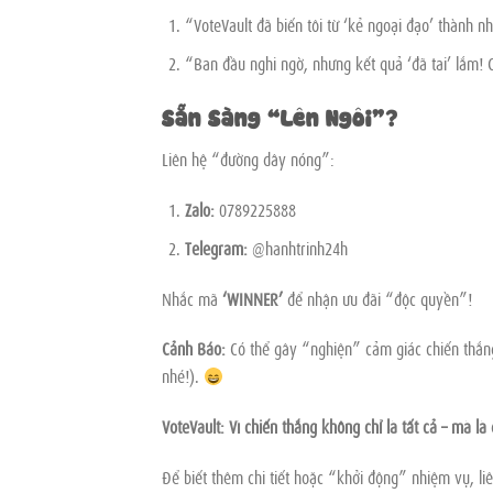
“VoteVault đã biến tôi từ ‘kẻ ngoại đạo’ thành nh
“Ban đầu nghi ngờ, nhưng kết quả ‘đã tai’ lắm!
Sẵn Sàng “Lên Ngôi”?
Liên hệ “đường dây nóng”:
Zalo:
0789225888
Telegram:
@hanhtrinh24h
Nhắc mã
‘WINNER’
để nhận ưu đãi “độc quyền”!
Cảnh Báo:
Có thể gây “nghiện” cảm giác chiến thắn
nhé!).
VoteVault: Vì chiến thắng không chỉ là tất cả – mà là
Để biết thêm chi tiết hoặc “khởi động” nhiệm vụ, l