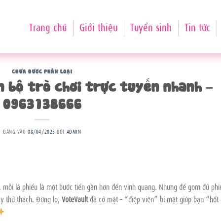
Trang chủ
Giới thiệu
Tuyển sinh
Tin tức
CHƯA ĐƯỢC PHÂN LOẠI
n bộ trò chơi trực tuyến nhanh –
0963138666
ĐĂNG VÀO
08/04/2025
BỞI
ADMIN
e, mỗi lá phiếu là một bước tiến gần hơn đến vinh quang. Nhưng để gom đủ phi
ầy thử thách. Đừng lo,
VoteVault
đã có mặt – “điệp viên” bí mật giúp bạn “hốt