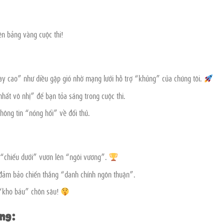
n bảng vàng cuộc thi!
y cao” như diều gặp gió nhờ mạng lưới hỗ trợ “khủng” của chúng tôi.
hất vô nhị” để bạn tỏa sáng trong cuộc thi.
hông tin “nóng hổi” về đối thủ.
 “chiếu dưới” vươn lên “ngôi vương”.
, đảm bảo chiến thắng “danh chính ngôn thuận”.
 “kho báu” chôn sâu!
ng: