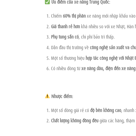
Ưu điểm của xe nâng Trung Quốc:
Chiếm
60%
thị phần
xe nâng mới nhập khẩu vào
Giá thành rẻ hơn
khá nhiều so với xe Nhật, Hàn 
Phụ tùng sẵn có
, chi phí bảo trì thấp.
Dẫn đầu thị trường về
công nghệ sản xuất và chuy
Một số thương hiệu
hợp tác công nghệ với Nhật 
Có nhiều dòng từ
xe nâng dầu, điện đến xe nâng
Nhược điểm:
Một số dòng giá rẻ có
độ bền không cao
, nhanh 
Chất lượng không đồng đều
giữa các hãng, thậm 