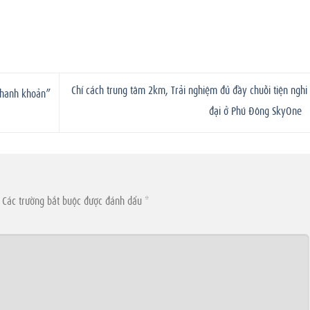
Chỉ cách trung tâm 2km, Trải nghiệm đủ đầy chuỗi tiện nghi
 thanh khoản”
đại ở Phú Đông SkyOne
Các trường bắt buộc được đánh dấu
*