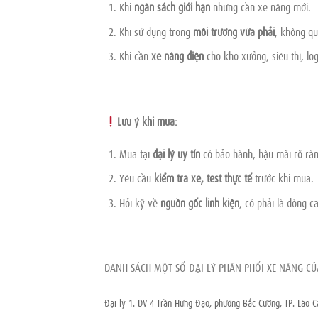
Khi
ngân sách giới hạn
nhưng cần xe nâng mới.
Khi sử dụng trong
môi trường vừa phải
, không qu
Khi cần
xe nâng điện
cho kho xưởng, siêu thị, logi
Lưu ý khi mua:
Mua tại
đại lý uy tín
có bảo hành, hậu mãi rõ ràn
Yêu cầu
kiểm tra xe, test thực tế
trước khi mua.
Hỏi kỹ về
nguồn gốc linh kiện
, có phải là dòng 
DANH SÁCH MỘT SỐ ĐẠI LÝ PHÂN PHỐI XE NÂNG C
Đại lý 1. DV 4 Trần Hưng Đạo, phường Bắc Cường, TP. Lào Ca