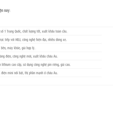
ện nay:
số 1 Trung Quốc, chất lượng tốt, xuất khẩu toàn cầu.
rực tiếp với HELI, công nghệ hiện đại, nhiều dòng xe.
 bền, máy khỏe, giá hợp lý.
âng điện, công nghệ mới, xuất khẩu châu Âu.
 lithium cao cấp, sử dụng công nghệ pin riêng, giá cao.
, điện mini nổi bật, thị phần mạnh ở châu Âu.