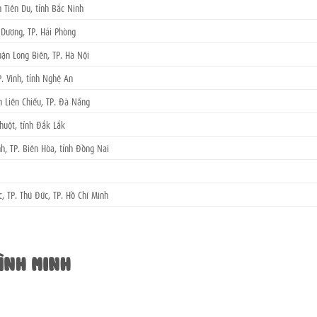
 Tiên Du, tỉnh Bắc Ninh
 Dương, TP. Hải Phòng
uận Long Biên, TP. Hà Nội
. Vinh, tỉnh Nghệ An
n Liên Chiểu, TP. Đà Nẵng
huột, tỉnh Đắk Lắk
h, TP. Biên Hòa, tỉnh Đồng Nai
, TP. Thủ Đức, TP. Hồ Chí Minh
ÌNH MINH