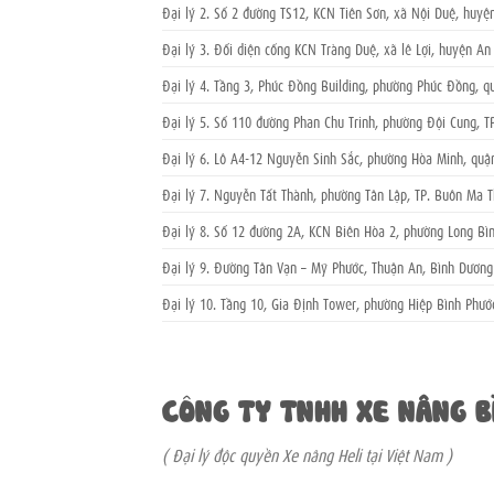
Đại lý 2. Số 2 đường TS12, KCN Tiên Sơn, xã Nội Duệ, huyện
Đại lý 3. Đối diện cổng KCN Tràng Duệ, xã lê Lợi, huyện An
Đại lý 4. Tầng 3, Phúc Đồng Building, phường Phúc Đồng, q
Đại lý 5. Số 110 đường Phan Chu Trinh, phường Đội Cung, TP
Đại lý 6. Lô A4-12 Nguyễn Sinh Sắc, phường Hòa Minh, quậ
Đại lý 7. Nguyễn Tất Thành, phường Tân Lập, TP. Buôn Ma T
Đại lý 8. Số 12 đường 2A, KCN Biên Hòa 2, phường Long Bìn
Đại lý 9. Đường Tân Vạn – Mỹ Phước, Thuận An, Bình Dương
Đại lý 10. Tầng 10, Gia Định Tower, phường Hiệp Bình Phước
CÔNG TY TNHH XE NÂNG B
( Đại lý độc quyền Xe nâng Heli tại Việt Nam )