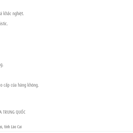
á khắc nghiệt.
stic.
g.
cao cấp của hãng không.
ỦA TRUNG QUỐC
i, tỉnh Lào Cai