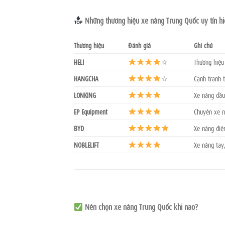
Những thương hiệu xe nâng Trung Quốc uy tín hi
Thương hiệu
Đánh giá
Ghi chú
HELI
☆
Thương hiệu 
HANGCHA
☆
Cạnh tranh t
LONKING
Xe nâng dầu
EP Equipment
Chuyên xe n
BYD
Xe nâng điện
NOBLELIFT
Xe nâng tay
Nên chọn xe nâng Trung Quốc khi nào?