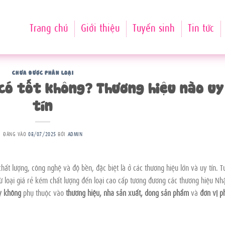
Trang chủ
Giới thiệu
Tuyển sinh
Tin tức
CHƯA ĐƯỢC PHÂN LOẠI
có tốt không? Thương hiệu nào uy
tín
ĐĂNG VÀO
08/07/2025
BỞI
ADMIN
chất lượng, công nghệ và độ bền, đặc biệt là ở các thương hiệu lớn và uy tín. T
ừ loại giá rẻ kém chất lượng đến loại cao cấp tương đương các thương hiệu Nhậ
y không
phụ thuộc vào
thương hiệu, nhà sản xuất, dòng sản phẩm
và
đơn vị p