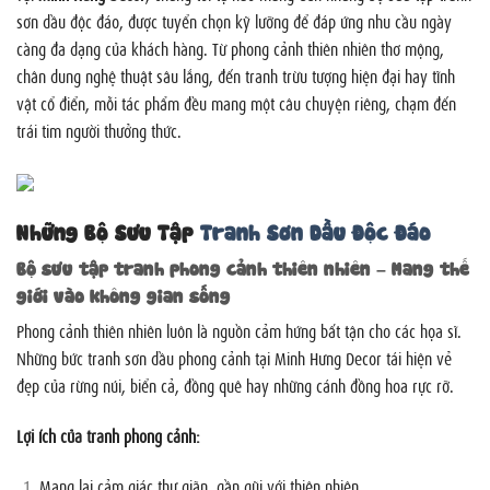
sơn dầu độc đáo, được tuyển chọn kỹ lưỡng để đáp ứng nhu cầu ngày
càng đa dạng của khách hàng. Từ phong cảnh thiên nhiên thơ mộng,
chân dung nghệ thuật sâu lắng, đến tranh trừu tượng hiện đại hay tĩnh
vật cổ điển, mỗi tác phẩm đều mang một câu chuyện riêng, chạm đến
trái tim người thưởng thức.
Những Bộ Sưu Tập
Tranh Sơn Dầu Độc Đáo
Bộ sưu tập tranh phong cảnh thiên nhiên – Mang thế
giới vào không gian sống
Phong cảnh thiên nhiên luôn là nguồn cảm hứng bất tận cho các họa sĩ.
Những bức tranh sơn dầu phong cảnh tại Minh Hưng Decor tái hiện vẻ
đẹp của rừng núi, biển cả, đồng quê hay những cánh đồng hoa rực rỡ.
Lợi ích của tranh phong cảnh:
Mang lại cảm giác thư giãn, gần gũi với thiên nhiên.