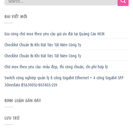
BÀI VIẾT MỚI
Gia công chữ inox theo yêu cầu giá ưu đãi tại Quảng Cáo HCM
Checklist Chuẩn Bị Khi Đặt Tiệc Tất Niên Công Ty
Checklist Chuẩn Bị Khi Đặt Tiệc Tất Niên Công Ty
Chữ inox theo yêu cầu: mẫu đẹp, thi công chuẩn, chi phí hợp lý
Switch công nghiệp quản lý 8 cổng Gigabit Ethernet + 4 cổng Gigabit SFP
3Onedata IES6300SL-8GT4GS-2LV
BÌNH LUẬN GẦN ĐÂY
LƯU TRỮ