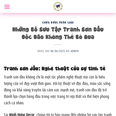
Bỏ
qua
nội
dung
CHƯA ĐƯỢC PHÂN LOẠI
Những Bộ Sưu Tập Tranh Sơn Dầu
Độc Đáo Không Thể Bỏ Qua
ĐĂNG VÀO
08/04/2025
BỞI
ADMIN
Tranh sơn dầu: Nghệ thuật của sự tinh tế
Tranh sơn dầu không chỉ là một tác phẩm nghệ thuật mà còn là biểu
tượng của vẻ đẹp vượt thời gian. Với kỹ thuật vẽ độc đáo, màu sắc sống
động và khả năng truyền tải cảm xúc mạnh mẽ, tranh sơn dầu đã trở
thành lựa chọn hàng đầu trong việc trang trí nội thất và thể hiện phong
cách cá nhân.
Tại
Minh Hưng Decor
, chúng tôi tự hào mang đến những bộ sưu tập tranh