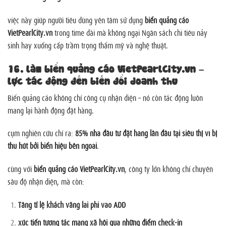
việc này giúp người tiêu dùng yên tâm sử dụng
biển quảng cáo
VietPearlCity.vn
trong time dài mà không ngại Ngân sách chi tiêu nảy
sinh hay xuống cấp trầm trọng thẩm mỹ và nghệ thuật.
16. làm biển quảng cáo VietPearlCity.vn –
lực tác động đến biến đổi doanh thu
Biển quảng cáo không chỉ công cụ nhận diện – nó còn tác động luôn
mang lại hành động đặt hàng.
cụm nghiên cứu chỉ ra:
85% nhà đầu tư đặt hàng lần đầu tại siêu thị vì bị
thu hút bởi biển hiệu bên ngoài
.
cùng với
biển quảng cáo VietPearlCity.vn
, công ty lớn không chỉ chuyên
sâu độ nhận diện, mà còn:
Tăng tỉ lệ khách vãng lai phi vào ADD
xúc tiến tương tác mạng xã hội qua những điểm check-in