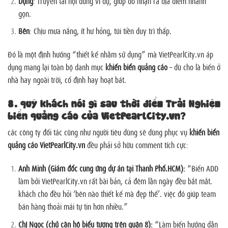
Dụng
: Truyền tải nội dung ví dụ, giúp đỡ nhận ra địa điểm nhanh
gọn.
Bền
: Chịu mưa nắng, ít hư hỏng, túi tiền duy trì thấp.
Đó là một định hướng “thiết kế nhằm sử dụng” mà VietPearlCity.vn áp
dụng mang lại toàn bộ danh mục
khiến biển quảng cáo
– dù cho là biển ở
nhà hay ngoài trời, cố định hay hoạt bát.
8. quý khách nói gì sau thời điểm Trải Nghiệm
biển quảng cáo của VietPearlCity.vn?
các công ty đối tác cũng như người tiêu dùng sẽ dùng phục vụ
khiến biển
quảng cáo VietPearlCity.vn
đều phải sở hữu comment tích cực:
Anh Minh (Giám đốc cung ứng dự án tại Thành Phố.HCM):
“Biển ADD
làm bởi VietPearlCity.vn rất bài bản, cả đêm lẫn ngày đều bắt mắt.
khách cho đều hỏi ‘bên nào thiết kế mà đẹp thế’. việc đó giúp team
bán hàng thoải mái tự tin hơn nhiều.”
Chị Ngọc (chủ căn hộ biểu tượng trên quận 8):
“Làm biển hướng dẫn