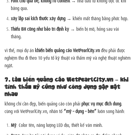
Font chữ quá bé, không rõ content
→ nhà đầu tư không đọc đc khi
băng qua.
xây lắp sai kích thước xây dựng
→ khiến mất thăng bằng phức hợp.
Thiếu BH cũng như bảo trì định kỳ
→ biển bị mờ, hỏng sau vài
tháng.
vì thế, mọi dự án
khiến biển quảng cáo VietPearlCity.vn
đều phải được
nghiệm thu đi theo 10 yếu tố kỹ thuật và thẩm mỹ và nghệ thuật nghiêm
ngặt.
7. làm biển quảng cáo VietPearlCity.vn – khi
tính thẩm mỹ cũng như công dụng gặp mặt
nhau
không chỉ cần đẹp, biển quảng cáo còn phải
phục vụ mục đích dùng
.
cùng với VietPearlCity.vn, nhân tố
“mỹ – dụng – bền”
luôn song hành:
Mỹ
: Color tên, năng lượng LED dịu, thiết kế văn minh.