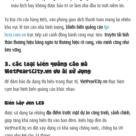
màu lệch hay không được bảo trì sẽ làm nhà đầu tư mất niềm tin.
Từ Địa chỉ cửa hàng BĐS, văn phòng giao dịch thanh toán mang lại nhiều
khu vực lễ tân căn nhà hình tượng,
khiến biển quảng cáo
fpt-
hcm.com.vn
trực tiếp sát cánh đồng hành cùng mục tiêu:
truyền tải tinh
thần thương hiệu bằng ngôn từ thương hiệu rõ ràng, văn minh cũng như
bền vững
.
3. các loại biển quảng cáo mà
VietPearlCity.vn ưu ái sử dụng
để đảm bảo đa dạng thị hiếu trong thực tế,
VietPearlCity.vn
thực hiện
cụm loại hình biển quảng cáo khác nhau:
Biển hộp đèn LED
được sử dụng tại những
địa điểm trước mặt dự án công trình, sảnh chính
,
giúp tăng khả năng hiển thị vào ban đêm. Biển hộp đèn do
VietPearlCity.vn đặt xây dựng có khả năng chống nước, chống tia UV
cũng như BH cho 24 tháng.