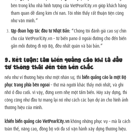
bên trong khu nhà hình tượng của VietPearlCity.vn giúp khách hàng
tham quan dễ dàng kim chỉ nan. Tôi nhìn thấy rất thuận tiện cũng
như văn minh.”
tập đoàn hợp tác đầu tư Nhật Bản:
“Chúng tôi đánh giá cao sự chỉn
chu của VietPearlCity.vn – từ biển pano ở ngoài đường cho đến biển
gắn mỗi đường đi nội Bộ, đều nhất quán và bài bản.”
9. Kết luận: làm biển quảng cáo khi là đầu
tư thông thái đến tên bền chắc
nếu như ví thương hiệu như một nhân sự, thì
biển quảng cáo là một Bộ
phục trang phía bên ngoài
– thứ mà người khác thấy mới nhất, và ghi
nhớ ở đầu cuối. vì vậy, đừng xem nhẹ một tấm biển. Hãy xây dựng, thi
công cũng như đầu tư mang lại nó như cách các bạn dự án cho hình ảnh
thương hiệu của mình.
khiến biển quảng cáo VietPearlCity.vn
không những phục vụ – mà là cách
toàn thể, nâng cao, đồng bộ với đa số vận hành xây dựng thương hiệu.