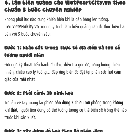
4. làm biển quảng cáo VietPearlCity.vn theo
chuẩn 5 bước chuyên nghiệp
không phải lúc nào cũng khiến biển khi là gắn bảng lên tường.
trên
VietPearlCity.vn
, mọi quy trình làm biển quảng cáo đc thực hiện bài
bản với 5 bước chuyên sâu:
Bước 1: khảo sát trong thực tế địa điểm và lưu số
lượng người nhìn
Đội ngũ kỹ thuật tiến hành đo đạc, điều tra góc độ, năng lượng thiên
nhiên, chiều cao lý tưởng… đáp ứng biển đc đặt tại phần
sức hút cảm
giác của mắt nhất
.
Bước 2: Phối cảnh 3D minh họa
Từ bản vẽ tay mang lại
phiên bản dựng 3 chiều mô phỏng trong không
khí thật
, người tiêu dùng có thể tưởng tượng cụ thể biển sẽ trông thế nào
trước khi sản xuất.
Bước 3: xây dựng đồ họa theo Bộ nhận diện