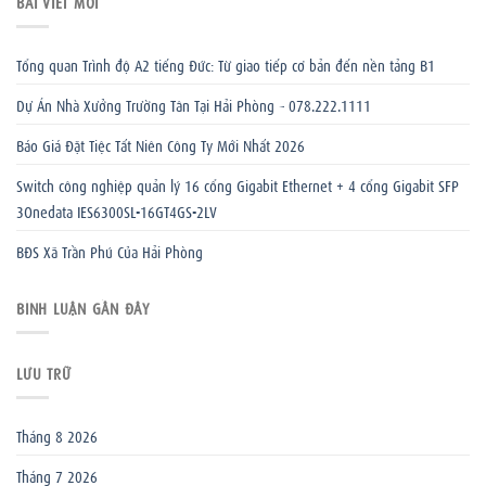
BÀI VIẾT MỚI
Tổng quan Trình độ A2 tiếng Đức: Từ giao tiếp cơ bản đến nền tảng B1
Dự Án Nhà Xưởng Trường Tân Tại Hải Phòng – 078.222.1111
Báo Giá Đặt Tiệc Tất Niên Công Ty Mới Nhất 2026
Switch công nghiệp quản lý 16 cổng Gigabit Ethernet + 4 cổng Gigabit SFP
3Onedata IES6300SL-16GT4GS-2LV
BĐS Xã Trần Phú Của Hải Phòng
BÌNH LUẬN GẦN ĐÂY
LƯU TRỮ
Tháng 8 2026
Tháng 7 2026