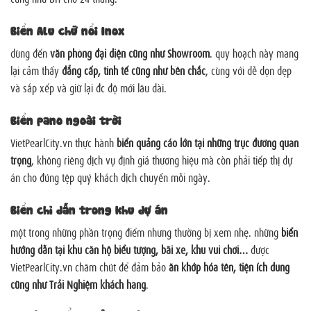
Biển Alu chữ nổi Inox
dùng đến
văn phòng đại diện cũng như Showroom
. quy hoạch này mang
lại cảm thấy
đẳng cấp, tinh tế cũng như bền chắc
, cùng với dễ dọn dẹp
và sắp xếp và giữ lại đc độ mới lâu dài.
Biển pano ngoài trời
VietPearlCity.vn thực hành
biển quảng cáo lớn tại những trục đường quan
trọng
, không riêng dịch vụ định giá thương hiệu mà còn phải tiếp thị dự
án cho đúng tệp quý khách dịch chuyển mỗi ngày.
Biển chỉ dẫn trong khu dự án
một trong những phần trọng điểm nhưng thường bị xem nhẹ. những
biển
hướng dẫn tại khu căn hộ biểu tượng, bãi xe, khu vui chơi…
được
VietPearlCity.vn chăm chút để đảm bảo
ăn khớp hóa tên, tiện ích dùng
cũng như Trải Nghiệm khách hàng
.