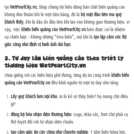
tại
VietPearlCity.vn
, Shop chúng tôi hiểu đúng bản chất biển quảng cáo
không đơn thuần khi là một tấm bảng. đó là
bộ mặt đầu tiên mà quý
khách thấy
, khi là dấu ấn đầu tiên khi lao vào không gian thương hiệu. vì
vậy, việc
khiến biển quảng cáo VietPearlCity.vn
luôn được coi là nhiệm
vụ chiến lược – không những “treo biển”, mà khi là
tạo lập cảm xúc thị
giác cũng như định vị hình ảnh dài hạn
.
2. Tư duy làm biển quảng cáo theo triết lý
thương hiệu VietPearlCity.vn
chưa giống với các biển hiệu phổ thông, từng dự án công trình
khiến biển
quảng cáo VietPearlCity.vn
đều khởi nguồn từ một tư duy nền tảng:
Lấy quý khách làm nội khu
: Ai là kẻ sẽ thấy biển? họ mong chờ điều
gì?
đồng bộ hóa nhận diện thương hiệu
: Logo, Màu sắc, font chữ phải cụ
thể tuyệt đối với Sở nhận diện chuẩn.
tạo cảm giác tin cậy cũng như chuyên nghiệp
: 1 tấm biển hỏng hóc,