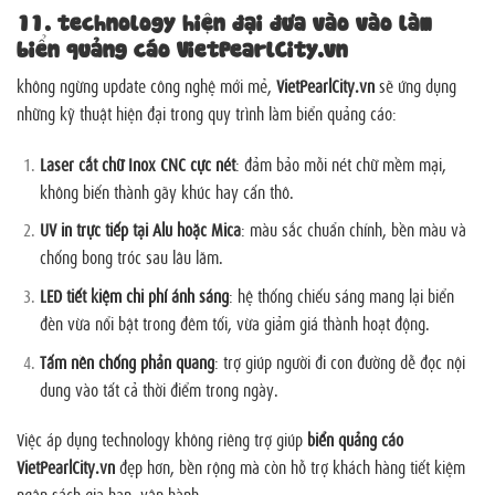
11. technology hiện đại đưa vào vào làm
biển quảng cáo VietPearlCity.vn
không ngừng update công nghệ mới mẻ,
VietPearlCity.vn
sẽ ứng dụng
những kỹ thuật hiện đại trong quy trình làm biển quảng cáo:
Laser cắt chữ Inox CNC cực nét
: đảm bảo mỗi nét chữ mềm mại,
không biến thành gãy khúc hay cấn thô.
UV in trực tiếp tại Alu hoặc Mica
: màu sắc chuẩn chỉnh, bền màu và
chống bong tróc sau lâu lăm.
LED tiết kiệm chi phí ánh sáng
: hệ thống chiếu sáng mang lại biển
đèn vừa nổi bật trong đêm tối, vừa giảm giá thành hoạt động.
Tấm nền chống phản quang
: trợ giúp người đi con đường dễ đọc nội
dung vào tất cả thời điểm trong ngày.
Việc áp dụng technology không riêng trợ giúp
biển quảng cáo
VietPearlCity.vn
đẹp hơn, bền rộng mà còn hỗ trợ khách hàng tiết kiệm
ngân sách gia hạn, vận hành.