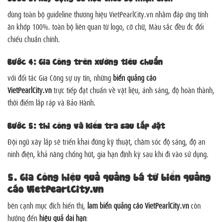
dùng toàn bộ guideline thương hiệu VietPearlCity.vn nhằm đáp ứng tính
ăn khớp 100%. toàn bộ liên quan từ logo, cỡ chữ, Màu sắc đều đc đối
chiếu chuẩn chỉnh.
Bước 4: Gia Công trên xưởng tiêu chuẩn
với đối tác Gia Công sự uy tín, những
biển quảng cáo
VietPearlCity.vn
trực tiếp đạt chuẩn về vật liệu, ánh sáng, độ hoàn thành,
thời điểm lắp ráp và Bảo Hành.
Bước 5: thi công và kiểm tra sau lắp đặt
Đội ngũ xây lắp sẽ triển khai đúng kỹ thuật, chăm sóc độ sáng, độ an
ninh điện, khả năng chống hút, gia hạn định kỳ sau khi đi vào sử dụng.
5. Gia Công hiệu quả quảng bá từ biển quảng
cáo VietPearlCity.vn
bên cạnh mục đích hiển thị,
làm biển quảng cáo VietPearlCity.vn
còn
hướng đến
hiệu quả dài hạn
: