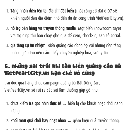
Tăng nhận diện tên tại địa chỉ đặt biển
(một công sở đặt ở Q7 sẽ
khiến người dân địa điểm nhớ đến dự án công trình VietPearlCity.vn).
hỗ trợ bán hàng và truyền thông media
: Một biển Showroom tuyệt
vời trợ giúp thu bán chạy ghé qua để xem, check-in, san sẻ social.
gia tăng sự tín nhiệm
: Biển quảng cáo đồng bộ với những nền tảng
online giúp tạo nên cảm thấy chuyên nghiệp hóa, sự uy tín.
6. những sai trái khi làm biển quảng cáo mà
VietPearlCity.vn hạn chế vô cùng
trải dọc qua hàng chục campaign quảng bá Bất Động Sản,
VietPearlCity.vn sẽ rút ra các sai lầm thường gặp gỡ như:
chưa kiểm tra góc nhìn thực tế
→ biển bị che khuất hoặc chói năng
lượng.
Phối màu quá chói hay nhạt nhòa
→ giảm hiệu quả truyền thông.