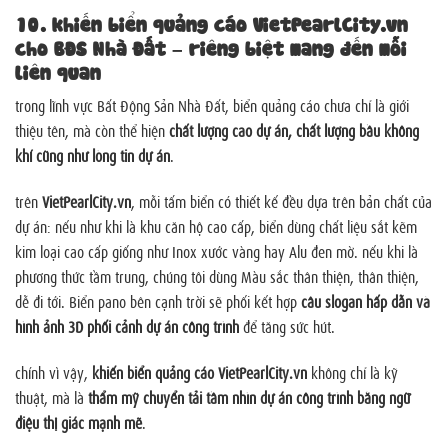
10. khiến biển quảng cáo VietPearlCity.vn
cho BĐS Nhà Đất – riêng biệt mang đến mỗi
liên quan
trong lĩnh vực Bất Động Sản Nhà Đất, biển quảng cáo chưa chỉ là giới
thiệu tên, mà còn thể hiện
chất lượng cao dự án, chất lượng bầu không
khí cũng như lòng tin dự án
.
trên
VietPearlCity.vn
, mỗi tấm biển có thiết kế đều dựa trên bản chất của
dự án: nếu như khi là khu căn hộ cao cấp, biển dùng chất liệu sắt kẽm
kim loại cao cấp giống như Inox xước vàng hay Alu đen mờ. nếu khi là
phương thức tầm trung, chúng tôi dùng Màu sắc thân thiện, thân thiện,
dễ đi tới. Biển pano bên cạnh trời sẽ phối kết hợp
câu slogan hấp dẫn và
hình ảnh 3D phối cảnh dự án công trình
để tăng sức hút.
chính vì vậy,
khiến biển quảng cáo VietPearlCity.vn
không chỉ là kỹ
thuật, mà là
thẩm mỹ chuyển tải tầm nhìn dự án công trình bằng ngữ
điệu thị giác mạnh mẽ
.