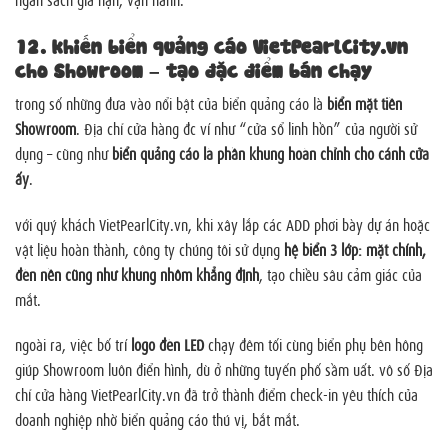
12. khiến biển quảng cáo VietPearlCity.vn
cho Showroom – tạo đặc điểm bán chạy
trong số những đưa vào nổi bật của biển quảng cáo là
biển mặt tiền
Showroom
. Địa chỉ cửa hàng đc ví như “cửa sổ linh hồn” của người sử
dụng – cũng như
biển quảng cáo là phần khung hoàn chỉnh cho cánh cửa
ấy
.
với quý khách VietPearlCity.vn, khi xây lắp các ADD phơi bày dự án hoặc
vật liệu hoàn thành, công ty chúng tôi sử dụng
hệ biển 3 lớp: mặt chính,
đèn nền cũng như khung nhôm khẳng định
, tạo chiều sâu cảm giác của
mắt.
ngoài ra, việc bố trí
logo đèn LED
chạy đêm tối cùng biển phụ bên hông
giúp Showroom luôn điển hình, dù ở những tuyến phố sầm uất. vô số Địa
chỉ cửa hàng VietPearlCity.vn đã trở thành điểm check-in yêu thích của
doanh nghiệp nhờ biển quảng cáo thú vị, bắt mắt.