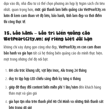
dựa vào đó, nhà đầu tư có thể chọn phương án hợp lý Ngân sách chi tiêu
nhất. quan trọng hơn,
mức giá thành làm biển quảng cáo VietPearlCity.vn
luôn đi kèm cam đoan về độ bền, bảo hành, tính làm đẹp và thời điểm
thi công thực tế
.
15. bảo hành – bảo trì biển quảng cáo
VietPearlCity.vn: sự riêng biệt dài hạn
không chỉ xây dựng gọn cũng như đẹp,
VietPearlCity.vn còn cam đoan
bảo hành và gia hạn
tất cả hệ thống biển quảng cáo do mình thực hiện.
một trong những chế độ nổi bật:
BH cấu trúc khung sắt, vật liệu Inox, Alu trong 24 tháng
duy trì tập hợp LED chiếu sáng định kỳ từng 6 tháng
giúp đỡ thay đổi content biển miễn phí 1 lần/năm
đến khách hàng
thân mật và gần gũi
gia hạn tận nhà trên thành phố Hồ Chí Minh và những tỉnh thành sát
bên trong 48 giờ