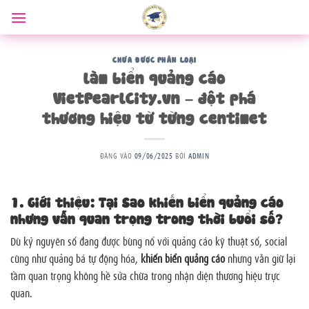
Bỏ
qua
nội
dung
CHƯA ĐƯỢC PHÂN LOẠI
làm biển quảng cáo
VietPearlCity.vn – đột phá
thương hiệu từ từng centimet
ĐĂNG VÀO
09/06/2025
BỞI
ADMIN
1. Giới thiệu: Tại Sao khiến biển quảng cáo
nhưng vẫn quan trọng trong thời buổi số?
Dù kỷ nguyên số đang được bùng nổ với quảng cáo kỹ thuật số, social
cũng như quảng bá tự động hóa,
khiến biển quảng cáo
nhưng vẫn giữ lại
tầm quan trọng không hề sửa chữa trong nhận diện thương hiệu trực
quan.