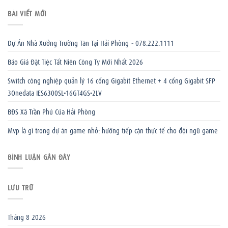
BÀI VIẾT MỚI
Dự Án Nhà Xưởng Trường Tân Tại Hải Phòng – 078.222.1111
Báo Giá Đặt Tiệc Tất Niên Công Ty Mới Nhất 2026
Switch công nghiệp quản lý 16 cổng Gigabit Ethernet + 4 cổng Gigabit SFP
3Onedata IES6300SL-16GT4GS-2LV
BĐS Xã Trần Phú Của Hải Phòng
Mvp là gì trong dự án game nhỏ: hướng tiếp cận thực tế cho đội ngũ game
BÌNH LUẬN GẦN ĐÂY
LƯU TRỮ
Tháng 8 2026