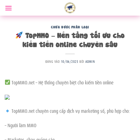
Bỏ
qua
nội
dung
CHƯA ĐƯỢC PHÂN LOẠI
TopMMO – Nền tảng tối ưu cho
kiếm tiền online chuyên sâu
ĐĂNG VÀO
10/06/2025
BỞI
ADMIN
TopMMO.net – Hệ thống chuyên biệt cho kiếm tiền online
TopMMO.net chuyên cung cấp dịch vụ marketing số, phù hợp cho:
– Người làm MMO
– Marketer, chạy quảng cáo