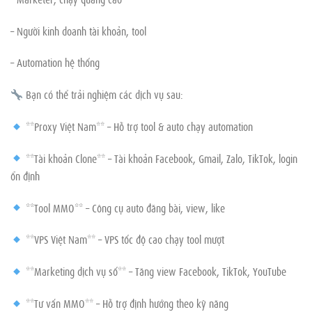
– Người kinh doanh tài khoản, tool
– Automation hệ thống
Bạn có thể trải nghiệm các dịch vụ sau:
**Proxy Việt Nam** – Hỗ trợ tool & auto chạy automation
**Tài khoản Clone** – Tài khoản Facebook, Gmail, Zalo, TikTok, login
ổn định
**Tool MMO** – Công cụ auto đăng bài, view, like
**VPS Việt Nam** – VPS tốc độ cao chạy tool mượt
**Marketing dịch vụ số** – Tăng view Facebook, TikTok, YouTube
**Tư vấn MMO** – Hỗ trợ định hướng theo kỹ năng