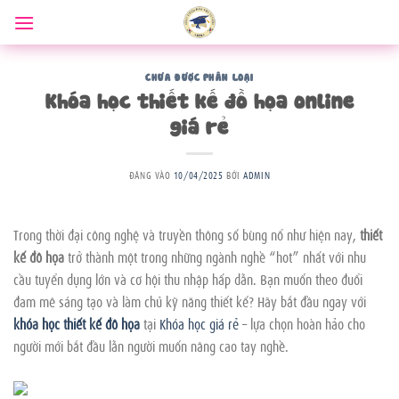
Bỏ
qua
nội
dung
CHƯA ĐƯỢC PHÂN LOẠI
Khóa học thiết kế đồ họa online
giá rẻ
ĐĂNG VÀO
10/04/2025
BỞI
ADMIN
Trong thời đại công nghệ và truyền thông số bùng nổ như hiện nay,
thiết
kế đồ họa
trở thành một trong những ngành nghề “hot” nhất với nhu
cầu tuyển dụng lớn và cơ hội thu nhập hấp dẫn. Bạn muốn theo đuổi
đam mê sáng tạo và làm chủ kỹ năng thiết kế? Hãy bắt đầu ngay với
khóa học thiết kế đồ họa
tại
Khóa học giá rẻ
– lựa chọn hoàn hảo cho
người mới bắt đầu lẫn người muốn nâng cao tay nghề.