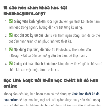
Vì sao nên chọn khóa học tại
khoahocgiare.org?
Giảng viên kinh nghiệm
: Đội ngũ chuyên gia thiết kế nhiều năm
làm việc trong ngành, hướng dẫn chi tiết từng kỹ năng.
Học phí cực kỳ ưu đãi
: Chỉ từ vài trăm ngàn đồng, bạn đã có thể
bắt đầu hành trình chinh phục lĩnh vực thiết kế.
Nội dung thực tiễn, dễ hiểu
: Từ Photoshop, Illustrator đến
InDesign – tất cả đều có hướng dẫn bài bản, dễ thực hành.
Chứng chỉ hoàn thành khóa học
: Tăng độ uy tín và giá trị hồ sơ cá
nhân khi xin việc hoặc làm freelance.
Học linh hoạt với khóa học thiết kế đồ họa
online
Không cần đến lớp, bạn hoàn toàn có thể đăng ký
khóa học thiết kế đồ
họa online
để học mọi lúc, mọi nơi. Bài giảng được quay sẵn chất lượng
cao, có thể xem lại không giới hạn và được hỗ trợ trực tiếp từ giảng viên