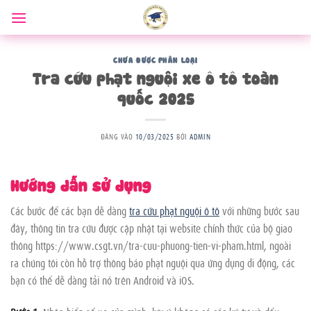
Bỏ
qua
nội
dung
CHƯA ĐƯỢC PHÂN LOẠI
Tra cứu phạt nguội xe ô tô toàn
quốc 2025
ĐĂNG VÀO
10/03/2025
BỞI
ADMIN
Hướng dẫn sử dụng
Các bước để các bạn dễ dàng
tra cứu phạt nguội ô tô
với những bước sau
đây, thông tin tra cứu được cập nhật tại website chính thức của bộ giao
thông https://www.csgt.vn/tra-cuu-phuong-tien-vi-pham.html, ngoài
ra chúng tôi còn hỗ trợ thông báo phạt nguội qua ứng dụng di động, các
bạn có thể dễ dàng tải nó trên Android và iOS.