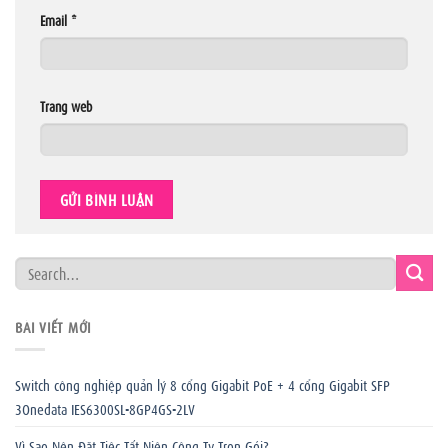
Email
*
Trang web
BÀI VIẾT MỚI
Switch công nghiệp quản lý 8 cổng Gigabit PoE + 4 cổng Gigabit SFP
3Onedata IES6300SL-8GP4GS-2LV
Vì Sao Nên Đặt Tiệc Tất Niên Công Ty Trọn Gói?