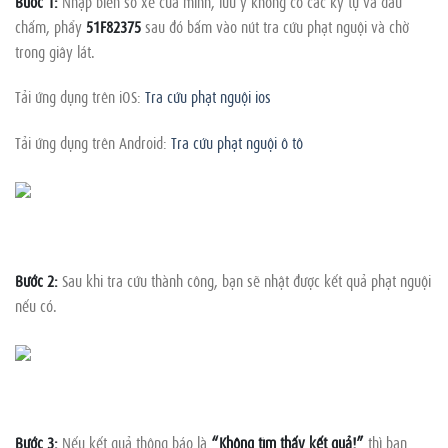
Bước 1:
Nhập biển số xe của mình, lưu ý không có các ký tự và dấu
chấm, phẩy
51F82375
sau đó bấm vào nút tra cứu phạt nguội và chờ
trong giây lát.
Tải ứng dụng trên iOS:
Tra cứu phạt nguội ios
Tải ứng dụng trên Android:
Tra cứu phạt nguội ô tô
Bước 2:
Sau khi tra cứu thành công, bạn sẽ nhật được kết quả phạt nguội
nếu có.
Bước 3:
Nếu kết quả thông báo là
“Không tìm thấy kết quả!”
thì bạn