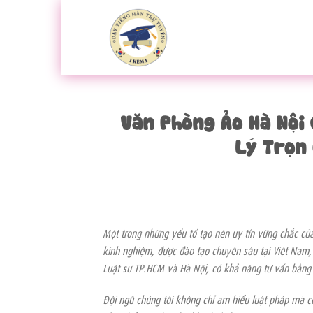
Bỏ
qua
nội
dung
Văn Phòng Ảo Hà Nội 
Lý Trọn 
Một trong những yếu tố tạo nên uy tín vững chắc củ
kinh nghiệm, được đào tạo chuyên sâu tại Việt Nam,
Luật sư TP.HCM và Hà Nội, có khả năng tư vấn bằng s
Đội ngũ chúng tôi không chỉ am hiểu luật pháp mà cò