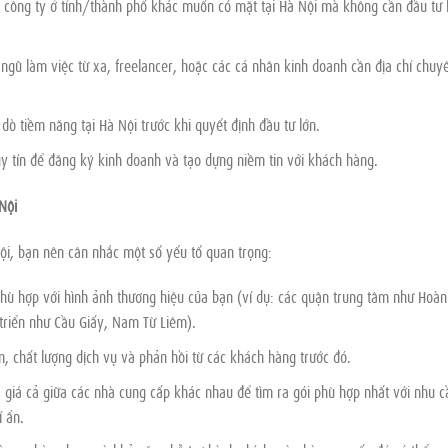
 công ty ở tỉnh/thành phố khác muốn có mặt tại Hà Nội mà không cần đầu tư 
ngũ làm việc từ xa, freelancer, hoặc các cá nhân kinh doanh cần địa chỉ chuy
 tiềm năng tại Hà Nội trước khi quyết định đầu tư lớn.
y tín để đăng ký kinh doanh và tạo dựng niềm tin với khách hàng.
Nội
Nội, bạn nên cân nhắc một số yếu tố quan trọng:
phù hợp với hình ảnh thương hiệu của bạn (ví dụ: các quận trung tâm như Hoàn
triển như Cầu Giấy, Nam Từ Liêm).
, chất lượng dịch vụ và phản hồi từ các khách hàng trước đó.
 giá cả giữa các nhà cung cấp khác nhau để tìm ra gói phù hợp nhất với nhu c
 ẩn.