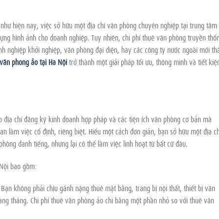
như hiện nay, việc sở hữu một địa chỉ văn phòng chuyên nghiệp tại trung tâm
 dựng hình ảnh cho doanh nghiệp. Tuy nhiên, chi phí thuê văn phòng truyền thố
anh nghiệp khởi nghiệp, văn phòng đại diện, hay các công ty nước ngoài mới t
văn phòng ảo tại Hà Nội
trở thành một giải pháp tối ưu, thông minh và tiết ki
ấp địa chỉ đăng ký kinh doanh hợp pháp và các tiện ích văn phòng cơ bản mà
 làm việc cố định, riêng biệt. Hiểu một cách đơn giản, bạn sở hữu một địa ch
phòng danh tiếng, nhưng lại có thể làm việc linh hoạt từ bất cứ đâu.
 Nội bao gồm:
Bạn không phải chịu gánh nặng thuê mặt bằng, trang bị nội thất, thiết bị văn
hàng tháng. Chi phí thuê văn phòng ảo chỉ bằng một phần nhỏ so với thuê văn