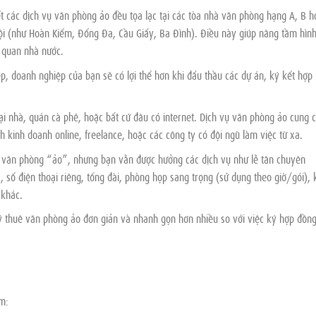
 các dịch vụ văn phòng ảo đều tọa lạc tại các tòa nhà văn phòng hạng A, B h
ội (như Hoàn Kiếm, Đống Đa, Cầu Giấy, Ba Đình). Điều này giúp nâng tầm hìn
ơ quan nhà nước.
p, doanh nghiệp của bạn sẽ có lợi thế hơn khi đấu thầu các dự án, ký kết hợp
ại nhà, quán cà phê, hoặc bất cứ đâu có internet. Dịch vụ văn phòng ảo cung 
h kinh doanh online, freelance, hoặc các công ty có đội ngũ làm việc từ xa.
 văn phòng “ảo”, nhưng bạn vẫn được hưởng các dịch vụ như lễ tân chuyên
 số điện thoại riêng, tổng đài, phòng họp sang trọng (sử dụng theo giờ/gói), 
 khác.
 thuê văn phòng ảo đơn giản và nhanh gọn hơn nhiều so với việc ký hợp đồn
m: