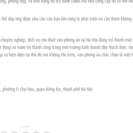
hòng, phòng họp, và khả năng hỗ trợ hành chính mà nhà cung cấp đó có thể m
 thể đáp ứng được nhu cầu của bạn khi công ty phát triển và cần thêm không 
nh chuyên nghiệp, dịch vụ cho thuê văn phòng ảo tại Hà Nội đang trở thành một
ạt động và vươn tới thành công trong môi trường kinh doanh đầy thách thức. N
ập sự hiện diện tại thủ đô mà không tốn kém, văn phòng ảo chắc chắn là một 
u, phường Ô Chợ Dừa, quận Đống Đa, thành phố Hà Nội