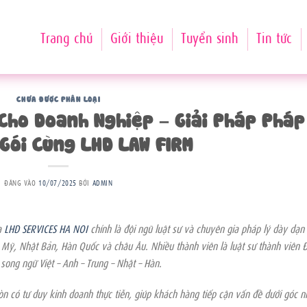
Trang chủ
Giới thiệu
Tuyển sinh
Tin tức
CHƯA ĐƯỢC PHÂN LOẠI
Cho Doanh Nghiệp – Giải Pháp Pháp
Gói Cùng LHD LAW FIRM
ĐĂNG VÀO
10/07/2025
BỞI
ADMIN
a
LHD SERVICES HA NOI
chính là đội ngũ luật sư và chuyên gia pháp lý dày dạn
 Mỹ, Nhật Bản, Hàn Quốc và châu Âu. Nhiều thành viên là luật sư thành viên 
ong ngữ Việt – Anh – Trung – Nhật – Hàn.
n có tư duy kinh doanh thực tiễn, giúp khách hàng tiếp cận vấn đề dưới góc n