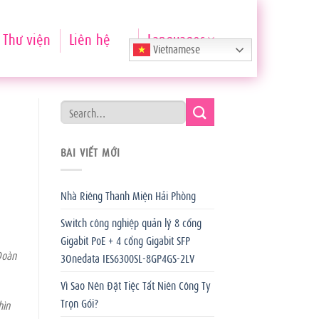
Thư viện
Liên hệ
Languages
Vietnamese
BÀI VIẾT MỚI
Nhà Riêng Thanh Miện Hải Phòng
Switch công nghiệp quản lý 8 cổng
Gigabit PoE + 4 cổng Gigabit SFP
Đoàn
3Onedata IES6300SL-8GP4GS-2LV
Vì Sao Nên Đặt Tiệc Tất Niên Công Ty
Trọn Gói?
hìn