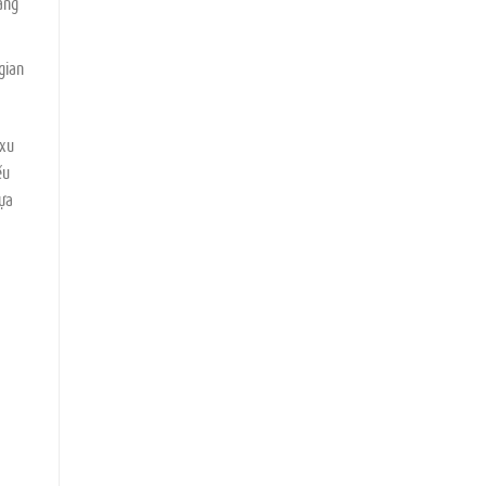
ang
gian
 xu
ếu
lựa