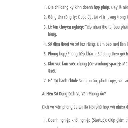
Địa chỉ đăng ký kinh doanh hợp pháp:
Đây là nền
Bảng tên công ty:
Được đặt tại vị trí trang trọng
Lễ tân chuyên nghiệp:
Tiếp nhận thư từ, bưu phẩ
hàng.
Số điện thoại và số fax riêng:
Đảm bảo mọi liên l
Phòng họp/Phòng tiếp khách:
Sử dụng theo giờ h
Khu vực làm việc chung (Co-working space):
Một
thiết.
Hỗ trợ hành chính:
Scan, in ấn, photocopy, và các
Ai Nên Sử Dụng Dịch Vụ Văn Phòng Ảo?
Dịch vụ văn phòng ảo tại Hà Nội phù hợp với nhiều 
Doanh nghiệp khởi nghiệp (Startup):
Giúp giảm th