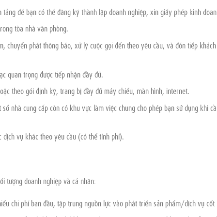
 tảng để bạn có thể đăng ký thành lập doanh nghiệp, xin giấy phép kinh doan
 trong tòa nhà văn phòng.
m, chuyển phát thông báo, xử lý cuộc gọi đến theo yêu cầu, và đón tiếp khách
ạc quan trọng được tiếp nhận đầy đủ.
oặc theo gói định kỳ, trang bị đầy đủ máy chiếu, màn hình, internet.
 số nhà cung cấp còn có khu vực làm việc chung cho phép bạn sử dụng khi cầ
 dịch vụ khác theo yêu cầu (có thể tính phí).
đối tượng doanh nghiệp và cá nhân:
iểu chi phí ban đầu, tập trung nguồn lực vào phát triển sản phẩm/dịch vụ cốt l