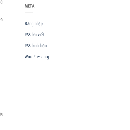
lớn
META
ên
Đăng nhập
RSS bài viết
RSS bình luận
WordPress.org
ầu