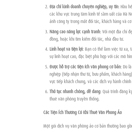
Địa chỉ kinh doanh chuyên nghiệp, uy tín:
Hầu hết
các khu vực trung tâm kinh tế sầm uất của Hà N
ảnh công ty trong mắt đối tác, khách hàng và c
Nâng cao năng lực cạnh tranh:
Với một địa chỉ đẹ
đồng, hoặc khi tìm kiếm đối tác, nhà đầu tư.
Linh hoạt và tiện lợi:
Bạn có thể làm việc từ xa, t
sự linh hoạt cao, đặc biệt phù hợp với các mô hìn
Được hỗ trợ các tiện ích văn phòng cơ bản:
Dù là
nghiệp (tiếp nhận thư từ, bưu phẩm, khách hàng),
vực tiếp khách chung, và các dịch vụ hành chính
Thủ tục nhanh chóng, dễ dàng:
Quá trình đăng ký
thuê văn phòng truyền thống.
Các Tiện Ích Thường Có Khi Thuê Văn Phòng Ảo
Một gói dịch vụ văn phòng ảo cơ bản thường bao gồ