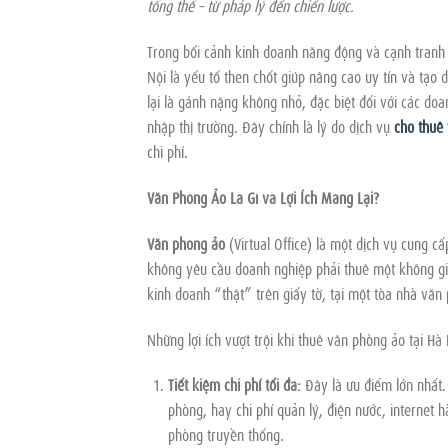
tổng thể – từ pháp lý đến chiến lược.
Trong bối cảnh kinh doanh năng động và cạnh tranh 
Nội là yếu tố then chốt giúp nâng cao uy tín và tạo
lại là gánh nặng không nhỏ, đặc biệt đối với các do
nhập thị trường. Đây chính là lý do dịch vụ
cho thuê 
chi phí.
Văn Phòng Ảo Là Gì và Lợi Ích Mang Lại?
Văn phòng ảo
(Virtual Office) là một dịch vụ cung c
không yêu cầu doanh nghiệp phải thuê một không gian
kinh doanh “thật” trên giấy tờ, tại một tòa nhà văn 
Những lợi ích vượt trội khi thuê văn phòng ảo tại Hà
Tiết kiệm chi phí tối đa:
Đây là ưu điểm lớn nhất. 
phòng, hay chi phí quản lý, điện nước, internet 
phòng truyền thống.