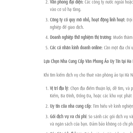
Văn phòng đại diện:
Các công ty nước ngoài hoặc
vào cơ sở hạ tầng.
Công ty có quy mô nhỏ, hoạt động linh hoạt:
Đội 
nghiệp để giao dịch.
Doanh nghiệp thử nghiệm thị trường:
Muốn thăm dò
Các cá nhân kinh doanh online:
Cần một địa chỉ u
Lựa Chọn Nhà Cung Cấp Văn Phòng Ảo Uy Tín tại Hà 
Khi tìm kiếm dịch vụ cho thuê văn phòng ảo tại Hà 
Vị trí địa lý:
Chọn địa điểm thuận lợi, dễ tìm, và 
Kiếm, Ba Đình, Đống Đa, hoặc các khu vực phát 
Uy tín của nhà cung cấp:
Tìm hiểu về kinh nghiệm
Gói dịch vụ và chi phí:
So sánh các gói dịch vụ và
và ngân sách của bạn. Đảm bảo không có chi phí