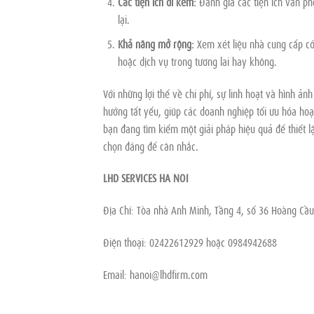
Các tiện ích đi kèm:
Đánh giá các tiện ích văn p
lại.
Khả năng mở rộng:
Xem xét liệu nhà cung cấp có
hoặc dịch vụ trong tương lai hay không.
Với những lợi thế về chi phí, sự linh hoạt và hình ả
hướng tất yếu, giúp các doanh nghiệp tối ưu hóa ho
bạn đang tìm kiếm một giải pháp hiệu quả để thiết l
chọn đáng để cân nhắc.
LHD SERVICES HA NOI
Địa Chỉ: Tòa nhà Anh Minh, Tầng 4, số 36 Hoàng Cầ
Điện thoại: 02422612929 hoặc 0984942688
Email:
hanoi@lhdfirm.com