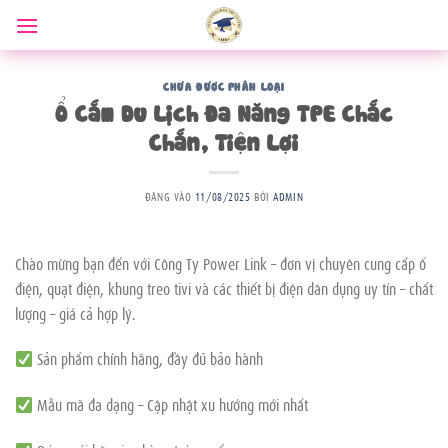
Bỏ
qua
nội
dung
CHƯA ĐƯỢC PHÂN LOẠI
Ổ Cắm Du Lịch Đa Năng TPE Chắc
Chắn, Tiện Lợi
ĐĂNG VÀO
11/08/2025
BỞI
ADMIN
Chào mừng bạn đến với Công Ty Power Link – đơn vị chuyên cung cấp ổ
điện, quạt điện, khung treo tivi và các thiết bị điện dân dụng uy tín – chất
lượng – giá cả hợp lý.
Sản phẩm chính hãng, đầy đủ bảo hành
Mẫu mã đa dạng – Cập nhật xu hướng mới nhất