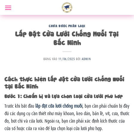
Bỏ
qua
nội
dung
CHƯA ĐƯỢC PHÂN LOẠI
Lắp Đặt Cửa Lưới Chống Muỗi Tại
Bắc Ninh
ĐĂNG VÀO
11/06/2025
BỞI
ADMIN
Cách thực hiện lắp đặt cửa lưới chống muỗi
tại Bắc Ninh
Bước 1: Chuẩn bị và lựa chọn loại cửa lưới phù hợp
Trước khi bắt đầu
lắp đặt cửa lưới chống muỗi
, bạn cần phải chuẩn bị đầy
đủ các dụng cụ cần thiết như máy khoan, keo dán, bản lề, vít, cưa, thước
đo, bút chì và cửa lưới. Ngoài ra, bạn cần phải xác định kích thước của
cửa sổ hoặc cửa ra vào để lựa chọn loại cửa lưới phù hợp.