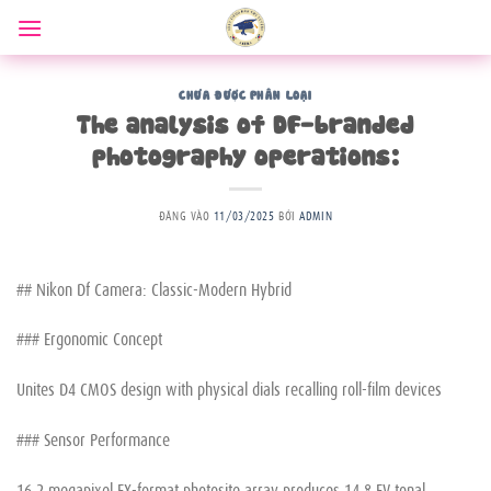
Bỏ
qua
nội
dung
CHƯA ĐƯỢC PHÂN LOẠI
The analysis of DF-branded
photography operations:
ĐĂNG VÀO
11/03/2025
BỞI
ADMIN
## Nikon Df Camera: Classic-Modern Hybrid
### Ergonomic Concept
Unites D4 CMOS design with physical dials recalling roll-film devices
### Sensor Performance
16.2 megapixel FX-format photosite array produces 14.8 EV tonal