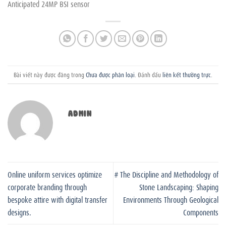
Anticipated 24MP BSI sensor
Bài viết này được đăng trong
Chưa được phân loại
. Đánh dấu
liên kết thường trực
.
ADMIN
Online uniform services optimize
# The Discipline and Methodology of
corporate branding through
Stone Landscaping: Shaping
bespoke attire with digital transfer
Environments Through Geological
designs.
Components