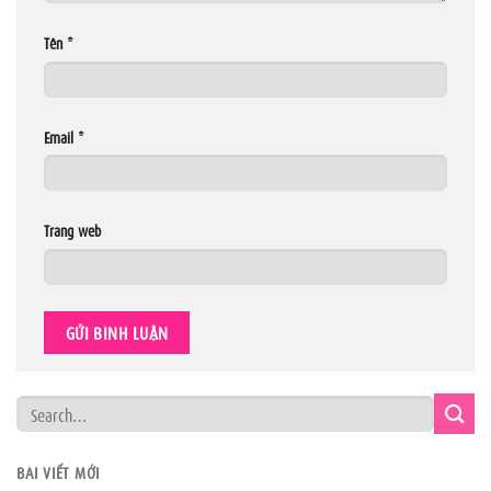
Tên
*
Email
*
Trang web
BÀI VIẾT MỚI