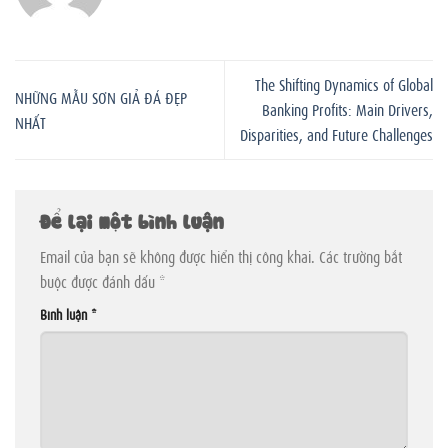
The Shifting Dynamics of Global
NHỮNG MẪU SƠN GIẢ ĐÁ ĐẸP
Banking Profits: Main Drivers,
NHẤT
Disparities, and Future Challenges
Để lại một bình luận
Email của bạn sẽ không được hiển thị công khai.
Các trường bắt
buộc được đánh dấu
*
Bình luận
*