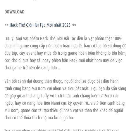
DOWNLOAD
>>
Hack Thế Giới Hải Tặc Mới nhất 2025
<<
Lưu ý: Mọi vật phẩm Hack Thế Giới Hải Tặc đều là vật phẩm thật 100%
do chính game cung cấp nên hoàn toàn hợp lệ, bạn cứ tha hồ sử dụng để
đua tóp, cày event hay mua đồ trong game hoàn toàn không lo tốn kém,
còn chờ gì nữa hãy tải ngay phiên bản Hack mới nhất hôm nay để việc
chơi game trở nên dễ dàng hơn ..
Vẫn bối cảnh đại dương thân thuộc, người chơi sẽ được bắt đầu hành
trình cùng băng Mũ Rơm vui nhộn và siêu bắt mắt. Liệu bạn đã sẵn sàng
để gặp gỡ anh chàng Luffy vô tri ti tỉ tội, anh chàng kiếm sĩ Zoro cực
ngầu, hay cô nàng hoa tiêu Nami cực kỳ quyến rũ..v.v.? Bên cạnh băng
Mũ Rơm, game còn tái tạo thiếu gì nhân vật và thần thế khác để người
chơi có thể thỏa thích mộ mà ko bị gò bó.
Tựa game nhập vai chiến thuật Thế Giới Hải Tặc Mobile sẽ có lối chơi