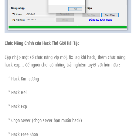
Chức Năng Chính của Hack Thế Giới Hải Tặc
Cập nhập một số chức năng vip mới, fix lag khi hack, thêm chức năng
hack exp.., để người chơi có những trải nghiệm tuyệt vời hơn nữa :
* Hack Kim cương
* Hack Beli
* Hack Exp
* Chọn Sever (chọn sever bạn muốn hack)
* Hack Free Shop