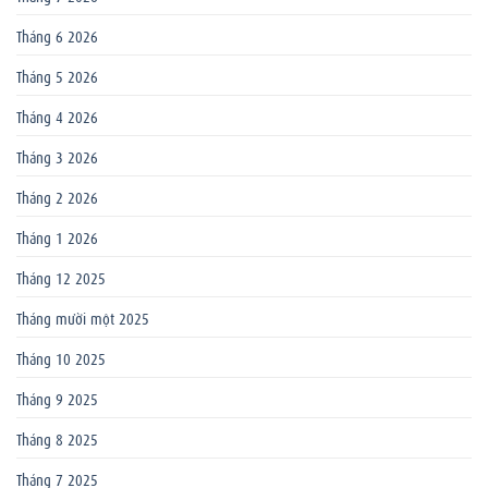
Tháng 6 2026
Tháng 5 2026
Tháng 4 2026
Tháng 3 2026
Tháng 2 2026
Tháng 1 2026
Tháng 12 2025
Tháng mười một 2025
Tháng 10 2025
Tháng 9 2025
Tháng 8 2025
Tháng 7 2025