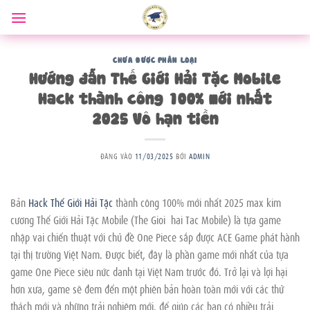
Bỏ
qua
nội
dung
CHƯA ĐƯỢC PHÂN LOẠI
Hướng đẫn Thế Giới Hải Tặc Mobile
Hack thành công 100% mới nhất
2025 Vô hạn tiền
ĐĂNG VÀO
11/03/2025
BỞI
ADMIN
Bản
Hack Thế Giới Hải Tặc
thành công 100% mới nhất 2025 max kim
cương Thế Giới Hải Tặc Mobile (The Gioi hai Tac Mobile) là tựa game
nhập vai chiến thuật với chủ đề One Piece sắp được ACE Game phát hành
tại thị trường Việt Nam. Được biết, đây là phần game mới nhất của tựa
game One Piece siêu nức danh tại Việt Nam trước đó. Trở lại và lợi hại
hơn xưa, game sẽ đem đến một phiên bản hoàn toàn mới với các thử
thách mới và những trải nghiệm mới. để giúp các bạn có nhiều trải