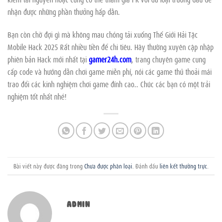
nhận được những phần thưởng hấp dẫn.
Bạn còn chờ đợi gì mà không mau chóng tải xuống Thế Giới Hải Tặc
Mobile Hack 2025 Rất nhiều tiền để chi tiêu. Hãy thường xuyên cập nhập
phiên bản Hack mới nhất tại
gamer24h.com
, trang chuyên game cung
cấp code và hướng dẫn chơi game miễn phí, nói các game thủ thoải mái
trao đổi các kinh nghiệm chơi game đỉnh cao.. Chúc các bạn có một trải
nghiệm tốt nhất nhé!
Bài viết này được đăng trong
Chưa được phân loại
. Đánh dấu
liên kết thường trực
.
ADMIN