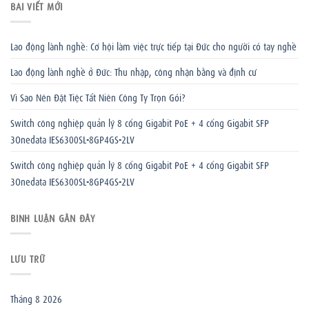
BÀI VIẾT MỚI
Lao động lành nghề: Cơ hội làm việc trực tiếp tại Đức cho người có tay nghề
Lao động lành nghề ở Đức: Thu nhập, công nhận bằng và định cư
Vì Sao Nên Đặt Tiệc Tất Niên Công Ty Trọn Gói?
Switch công nghiệp quản lý 8 cổng Gigabit PoE + 4 cổng Gigabit SFP
3Onedata IES6300SL-8GP4GS-2LV
Switch công nghiệp quản lý 8 cổng Gigabit PoE + 4 cổng Gigabit SFP
3Onedata IES6300SL-8GP4GS-2LV
BÌNH LUẬN GẦN ĐÂY
LƯU TRỮ
Tháng 8 2026