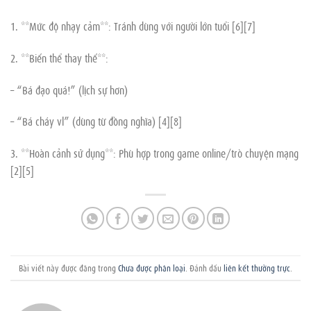
1. **Mức độ nhạy cảm**: Tránh dùng với người lớn tuổi [6][7]
2. **Biến thể thay thế**:
– “Bá đạo quá!” (lịch sự hơn)
– “Bá cháy vl” (dùng từ đồng nghĩa) [4][8]
3. **Hoàn cảnh sử dụng**: Phù hợp trong game online/trò chuyện mạng
[2][5]
Bài viết này được đăng trong
Chưa được phân loại
. Đánh dấu
liên kết thường trực
.