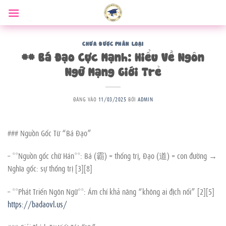
Bỏ
qua
nội
dung
CHƯA ĐƯỢC PHÂN LOẠI
## Bá Đạo Cực Mạnh: Hiểu Về Ngôn
Ngữ Mạng Giới Trẻ
ĐĂNG VÀO
11/03/2025
BỞI
ADMIN
### Nguồn Gốc Từ “Bá Đạo”
– **Nguồn gốc chữ Hán**: Bá (霸) = thống trị, Đạo (道) = con đường →
Nghĩa gốc: sự thống trị [3][8]
– **Phát Triển Ngôn Ngữ**: Ám chỉ khả năng “không ai địch nổi” [2][5]
https://badaovl.us/