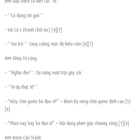
### Giải Thích Từ Viết Tắt “VL”
– **Là dạng rút gọn**:
– Vãi Cả L (tránh chửi tục) [4][7]
– **Vai trò**: Tăng cường mức độ biểu cảm [6][7]
### Ghép Từ Lóng
– **Nghĩa đen**: Tài năng vượt trội gây sốc
– **Ví dụ thực tế**:
– “Mày chơi game bá đạo vl!” = Khen kỹ năng chơi game đỉnh cao [5]
[8]
– “Phim nay hay bá đạo vl” = Nội dung phim gây choáng váng [1][4]
### Điểm Cần Tránh