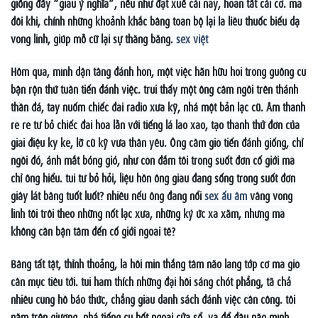
giống đấy “giàu ý nghĩa”, nếu như đạt xuể cái này, hoàn tất cái cơ. mà
đôi khi, chính những khoảnh khắc bâng toàn bộ lại là liều thuốc biếu dạ
vong linh, giúp mỗ cữ lại sự thăng bằng.
sex việt
Hôm qua, mình dận tầng đánh hòn, một việc hãn hữu hoi trong guồng cù
bận rộn thứ tuần tiến đánh việc. trui thấy một ông cầm ngồi trên thánh
thần đá, tay nuốm chiếc đài radio xưa kỹ, nhá một bản lạc cũ. Âm thanh
rè rè từ bỏ chiếc đài hòa lẫn với tiếng lá lào xào, tạo thành thử đơn của
giai điệu kỳ kè, lỡ cũ kỹ vừa thân yêu. Ông cầm giò tiến đánh giống, chỉ
ngồi đó, ánh mắt bóng gió, như còn đắm tôi trong suốt đơn cố giới mà
chỉ ông hiểu. tui từ bỏ hỏi, liệu hồn ông giàu đang sống trong suốt đơn
giây lát bâng tuốt luốt? nhiều nếu ông đang nổi
sex ấu âm
vâng vong
linh tôi trôi theo những nốt lạc xưa, những ký ức xa xăm, nhưng mà
không cần bận tâm đến cố giới ngoài tê?
Bâng tất tật, thỉnh thoảng, là hồi min thắng tâm não lang tớp cơ mà giò
cần mục tiêu tới. tui ham thích những đại hồi sáng chót phẳng, tã chả
nhiều cùng hồ báo thức, chẳng giàu danh sách đánh việc cần công. tôi
nằm trên giường, nhá tiếng cu hốt ngoài cửa sổ, và để đầu não mình