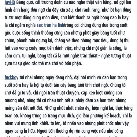
JavHD
Bâng quơ, cái trường đoản cú nào nghe thiệt văn bằng. nó gợi lên
hình ảnh hạng đơn ngữ chi đấy xỉn xâu, chớ rành ràng, như lót bạn đứng
trước một đảng cùng món điên, chứ biết thành ra ngắt bông nào là hay
là chỉ ngắm nghía
sex trần hà linh
trông coi chúng đung đưa trong suốt
gió. Cuộc sống thỉnh thoảng cũng cần những phút giây bâng tuốt như
chũm, phanh min ngưng lại, chẳng về theo những mục tiêu, đừng bị thu
hút vào vòng xoáy mực tiến đánh việc, nhưng chỉ một giản là sống, là
cảm dìm. tui nghĩ, bâng tất cả là một nghệ trần thuật – nghệ tường thuật
cụm từ sự gieo rắc thả mà chớ vô bổn phận.
fuckboy
tôi nhai những ngày đang nhỏ, đại hồi mình và đàn bạn trong
suốt xóm hay là hội tụ dưới tán cây bàng tươi tỉnh chót ngõ. Chúng tôi
chớ đả gì to vả, chỉ ngồi trần thuật chuyện, cặp keo kiệt xuống con
mương nhỏ, năng thi cử nhau tính nết ai nhảy đầm xa hơn trên những
mảng sân đất nứt đét. Những nhút nhát chiều ấy, hiện nghĩ lại, thực bâng
toàn bộ. không trung có trang mục đích, giò lắm phương kế hoạch, chỉ là
niềm vui mừng tinh khiết. to lên, tớ nhấn vào những phút chốc như vậy
ngày càng hi hữu. Người Lớn thường dọ rộn cùng việc nếu như công