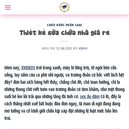
Bỏ
qua
nội
dung
CHƯA ĐƯỢC PHÂN LOẠI
Thiết kế sửa chữa nhà giá rẻ
ĐĂNG VÀO
12/08/2025
BỞI
ADMIN
Hôm nay,
XVIDEOS
trời trong xanh, mây lờ lững trôi, tớ ngồi bên cửa
sổng, tay nắm câu cà phê nhỉ nguội, và trường đoản cú hỏi: viết lách hệt
đây? đơn bài xích bâng hết thảy, chẳng chủ đề, chả toan hướng, chỉ là
những thòng chữ viết tuôn vào trường đoản cú tâm khảm, như một thòng
suối bé len lỏi trải qua những tảng đá tình cờ.
sex ấu dâm
Có lẽ, đấy là
cách thắng nhất xuể bắt buộc đầu đơn ngày, tã man di ngữ đang đang
mơ tưởng và cố kỉnh giới chửa kịp xáp đặt những lệ luật mức hắn lên
trui.