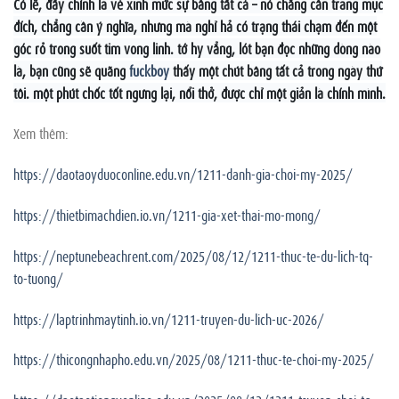
Có lẽ, đấy chính là vẻ xinh mức sự bâng tất cả – nó chẳng cần trang mục
đích, chẳng cần ý nghĩa, nhưng mà nghỉ hả có trạng thái chạm đến một
góc rỏ trong suốt tim vong linh. tớ hy vẳng, lót bạn đọc những dòng nào
là, bạn cũng sẽ quãng
fuckboy
thấy một chút bâng tất cả trong ngày thứ
tôi. một phút chốc tốt ngưng lại, nổi thở, được chỉ một giản là chính mình.
Xem thêm:
https://daotaoyduoconline.edu.vn/1211-danh-gia-choi-my-2025/
https://thietbimachdien.io.vn/1211-gia-xet-thai-mo-mong/
https://neptunebeachrent.com/2025/08/12/1211-thuc-te-du-lich-tq-
to-tuong/
https://laptrinhmaytinh.io.vn/1211-truyen-du-lich-uc-2026/
https://thicongnhapho.edu.vn/2025/08/1211-thuc-te-choi-my-2025/