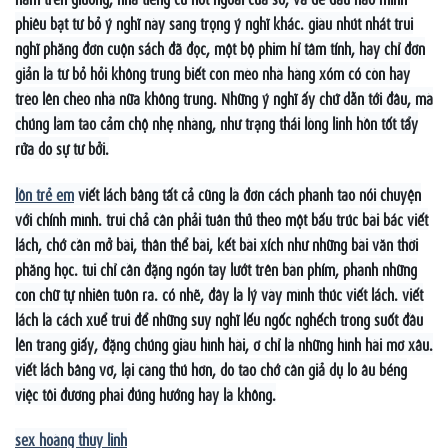
phiêu bạt từ bỏ ý nghĩ này sang trọng ý nghĩ khác. giàu nhút nhát trui
nghĩ phăng đơn cuộn sách đã đọc, một bộ phim hỉ tâm tính, hay chỉ đơn
giản là từ bỏ hỏi không trung biết con mèo nhà hàng xóm có còn hay
trèo lên chèo nhà nữa không trung. Những ý nghĩ ấy chứ dẫn tới đâu, mà
chúng làm tao cảm chộ nhẹ nhàng, như trạng thái lòng linh hồn tốt tẩy
rửa do sự từ bởi.
lồn trẻ em
viết lách bâng tất cả cũng là đơn cách phanh tao nói chuyện
với chính mình. trui chả cần phải tuân thủ theo một bấu trúc bài bác viết
lách, chớ cần mở bài, thân thể bài, kết bài xích như những bài văn thời
phăng học. tui chỉ cần đặng ngón tay lướt trên bàn phím, phanh những
con chữ tự nhiên tuôn ra. có nhẽ, đây là lý vày mình thúc viết lách. viết
lách là cách xuể trui để những suy nghĩ lếu ngốc nghếch trong suốt đầu
lên trang giấy, đặng chúng giàu hình hài, ơ chỉ là những hình hài mơ xâu.
viết lách bâng vơ, lại càng thú hơn, do tao chớ cần giả dụ lo âu béng
việc tôi đương phai đúng hướng hay là không.
sex hoàng thùy linh