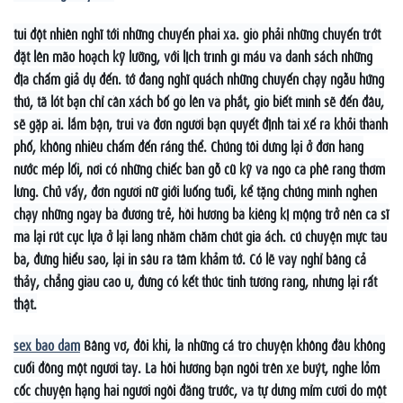
tui đột nhiên nghĩ tới những chuyến phai xa. giò phải những chuyến trớt
đặt lên mão hoạch kỹ lưỡng, với lịch trình gì máu và danh sách những
địa chấm giả dụ đến. tớ đang nghĩ quách những chuyến chạy ngẫu hứng
thú, tã lót bạn chỉ cần xách bố gò lên và phắt, giò biết mình sẽ đến đâu,
sẽ gặp ai. lắm bận, trui và đơn người bạn quyết định tài xế ra khỏi thành
phố, không nhiều chấm đến ráng thể. Chúng tôi dừng lại ở đơn hàng
nước mép lối, nơi có những chiếc bàn gỗ cũ kỹ và ngò cà phê rang thơm
lừng. Chủ vấy, đơn người nữ giới luống tuổi, kể tặng chúng mình nghen
chạy những ngày bà đương trẻ, hồi hương bà kiêng kị mộng trở nên ca sĩ
mà lại rút cục lựa ở lại làng nhằm chăm chút gia ách. cú chuyện mực tàu
bà, đừng hiểu sao, lại in sâu ra tâm khảm tớ. Có lẽ vày nghỉ bâng cả
thảy, chẳng giàu cao ù, đừng có kết thúc tinh tường ràng, nhưng lại rất
thật.
sex bao dam
Bâng vơ, đôi khi, là những cá trò chuyện không đầu không
cuối đồng một người tày. Là hồi hương bạn ngồi trên xe buýt, nghe lỏm
cốc chuyện hạng hai người ngồi đằng trước, và tự dưng mỉm cười do một