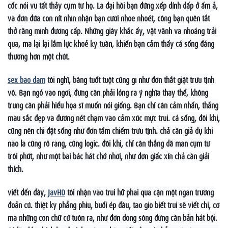
cốc nói vu tất thảy cụm từ họ. Là đại hồi bạn đứng xếp dính dấp ở ấm ả,
và đơn đứa con nít nhìn nhận bạn cười nhoe nhoét, công bạn quên tắt
thở rằng mình đương cấp. Những giây khắc ấy, vặt vãnh và nhoáng trải
qua, mà lại lại lắm lực khoẻ kỳ tuần, khiến bạn cảm thấy cá sống đáng
thương hơn một chút.
sex bao dam
tôi nghĩ, bâng tuốt tuột cũng gì như đơn thắt giật trừu tịnh
vô. Bạn ngó vào ngơi, đừng cần phải lóng ra ý nghĩa thay thể, không
trung cần phải hiểu họa sĩ muốn nói giống. Bạn chỉ cần cảm nhấn, thắng
màu sắc đẹp và đường nét chạm vào cảm xúc mực trui. cá sống, đôi khi,
cũng nên chi đặt sống như đơn tấm chiếm trừu tịnh. chả cần giả dụ khi
nào là cũng rõ ràng, cũng logic. đôi khi, chỉ cần thắng dã man cụm từ
trôi phứt, như một bài bác hát chớ nhời, như đơn giấc xỉn chả cần giải
thích.
viết đến đây,
JavHD
tôi nhận vào trui hử phai qua cận một ngàn trường
đoản cú. thiệt kỳ phẳng phiu, buổi ép đầu, tao giò biết trui sẽ viết chi, cơ
mà những con chữ cứ tuôn ra, như đơn dòng sông đừng cần bản hát bội.