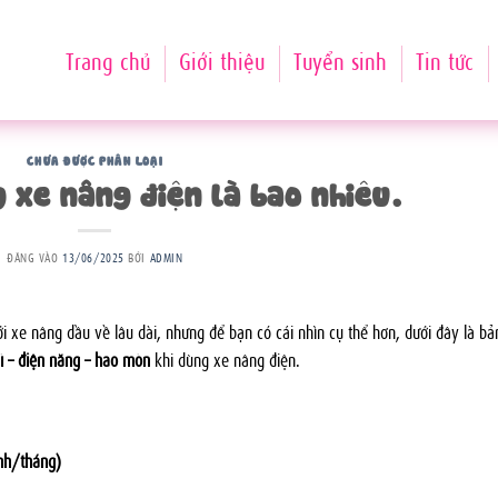
Trang chủ
Giới thiệu
Tuyển sinh
Tin tức
CHƯA ĐƯỢC PHÂN LOẠI
g xe nâng điện là bao nhiêu.
ĐĂNG VÀO
13/06/2025
BỞI
ADMIN
i xe nâng dầu về lâu dài, nhưng để bạn có cái nhìn cụ thể hơn, dưới đây là bả
ì – điện năng – hao mòn
khi dùng xe nâng điện.
ình/tháng)