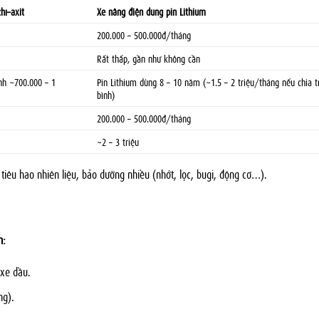
hì–axit
Xe nâng điện dùng pin Lithium
200.000 – 500.000đ/tháng
Rất thấp, gần như không cần
ình ~700.000 – 1
Pin Lithium dùng 8 – 10 năm (~1.5 – 2 triệu/tháng nếu chia t
bình)
200.000 – 500.000đ/tháng
~2 – 3 triệu
iêu hao nhiên liệu, bảo dưỡng nhiều (nhớt, lọc, bugi, động cơ…).
n:
 xe dầu.
ng).