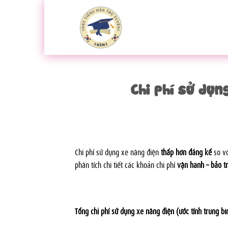
Bỏ
qua
nội
dung
Chi phí sử dụn
Chi phí sử dụng xe nâng điện
thấp hơn đáng kể
so vớ
phân tích chi tiết các khoản chi phí
vận hành – bảo tr
Tổng chi phí sử dụng xe nâng điện (ước tính trung b