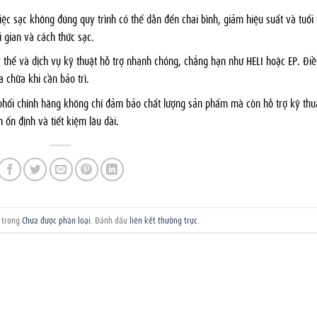
việc sạc không đúng quy trình có thể dẫn đến chai bình, giảm hiệu suất và tuổi 
 gian và cách thức sạc.
y thế và dịch vụ kỹ thuật hỗ trợ nhanh chóng, chẳng hạn như HELI hoặc EP. Điề
 chữa khi cần bảo trì.
 phối chính hãng không chỉ đảm bảo chất lượng sản phẩm mà còn hỗ trợ kỹ thu
ổn định và tiết kiệm lâu dài.
g trong
Chưa được phân loại
. Đánh dấu
liên kết thường trực
.