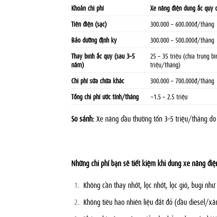
Khoản chi phí
Xe nâng điện dùng ắc quy c
Tiền điện (sạc)
300.000 – 600.000đ/tháng
Bảo dưỡng định kỳ
300.000 – 500.000đ/tháng
Thay bình ắc quy (sau 3–5
25 – 35 triệu (chia trung b
năm)
triệu/tháng)
Chi phí sửa chữa khác
300.000 – 700.000đ/tháng
Tổng chi phí ước tính/tháng
~1.5 – 2.5 triệu
So sánh:
Xe nâng dầu thường tốn 3–5 triệu/tháng do t
Những chi phí bạn sẽ tiết kiệm khi dùng xe nâng điệ
Không cần thay nhớt, lọc nhớt, lọc gió, bugi như
Không tiêu hao nhiên liệu đắt đỏ (dầu diesel/xă