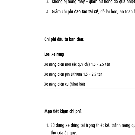
Không bị nóng máy – giảm hư hỏng do quá nhiệt
Giảm chi phí
đào tạo tài xế
, dễ lái hơn, an toàn 
Chi phí đầu tư ban đầu:
Loại xe nâng
Xe nâng điện mới (ắc quy chì) 1.5 – 2.5 tấn
Xe nâng điện pin Lithium 1.5 – 2.5 tấn
Xe nâng điện cũ (Nhật bãi)
Mẹo tiết kiệm chi phí:
Sử dụng xe đúng tải trọng thiết kế: tránh nâng q
thọ của ắc quy.