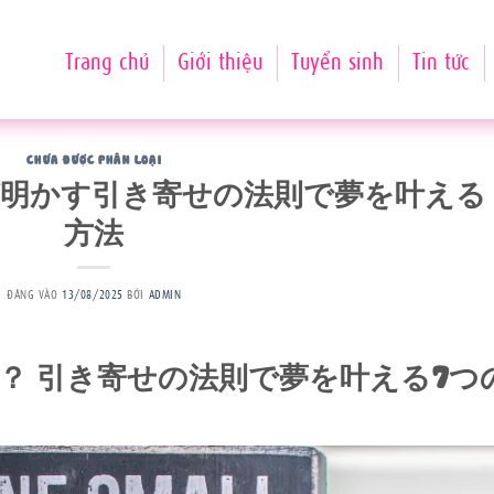
Trang chủ
Giới thiệu
Tuyển sinh
Tin tức
CHƯA ĐƯỢC PHÂN LOẠI
が明かす引き寄せの法則で夢を叶える
方法
ĐĂNG VÀO
13/08/2025
BỞI
ADMIN
？ 引き寄せの法則で夢を叶える7つ