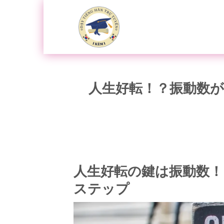
Bỏ
qua
nội
dung
人生好転！？振動数
人生好転の鍵は振動数！
ステップ