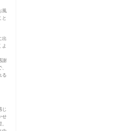
お風
こと
に出
くよ
。
感謝
で、
れる
感じ
かせ
習。
集中