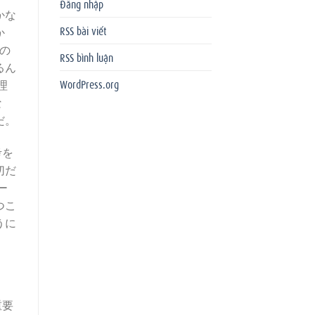
Đăng nhập
かな
RSS bài viết
か
の
RSS bình luận
るん
WordPress.org
理
な
だ。
考を
切だ
ー
つこ
うに
重要