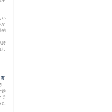
もい
体が
果的
。
気持
ほし
き寄
き
一歩
分で
みた