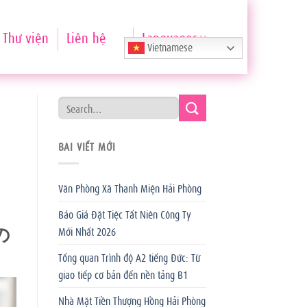
Thư viện
Liên hệ
Languages
Vietnamese
BÀI VIẾT MỚI
Văn Phòng Xã Thanh Miện Hải Phòng
Báo Giá Đặt Tiệc Tất Niên Công Ty
の
Mới Nhất 2026
Tổng quan Trình độ A2 tiếng Đức: Từ
giao tiếp cơ bản đến nền tảng B1
Nhà Mặt Tiền Thượng Hồng Hải Phòng