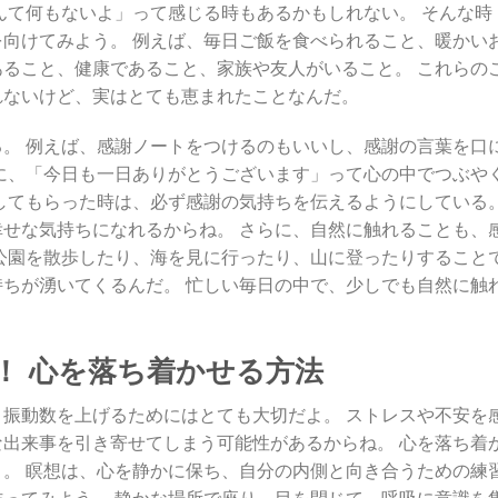
んて何もないよ」って感じる時もあるかもしれない。 そんな時
向けてみよう。 例えば、毎日ご飯を食べられること、暖かい
ること、健康であること、家族や友人がいること。 これらの
れないけど、実はとても恵まれたことなんだ。
。 例えば、感謝ノートをつけるのもいいし、感謝の言葉を口
に、「今日も一日ありがとうございます」って心の中でつぶや
してもらった時は、必ず感謝の気持ちを伝えるようにしている
せな気持ちになれるからね。 さらに、自然に触れることも、
公園を散歩したり、海を見に行ったり、山に登ったりすること
ちが湧いてくるんだ。 忙しい毎日の中で、少しでも自然に触
！ 心を落ち着かせる方法
振動数を上げるためにはとても大切だよ。 ストレスや不安を
出来事を引き寄せてしまう可能性があるからね。 心を落ち着
。 瞑想は、心を静かに保ち、自分の内側と向き合うための練
ってみよう。 静かな場所で座り、目を閉じて、呼吸に意識を