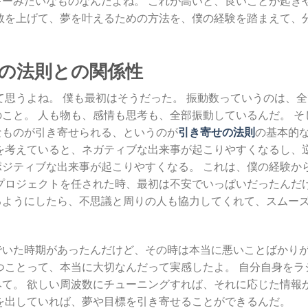
数を上げて、夢を叶えるための方法を、僕の経験を踏まえて、
せの法則との関係性
て思うよね。 僕も最初はそうだった。 振動数っていうのは、全
こと。 人も物も、感情も思考も、全部振動しているんだ。 そ
なものが引き寄せられる、というのが
引き寄せの法則
の基本的
を考えていると、ネガティブな出来事が起こりやすくなるし、
ジティブな出来事が起こりやすくなる。 これは、僕の経験か
プロジェクトを任された時、最初は不安でいっぱいだったんだ
るようにしたら、不思議と周りの人も協力してくれて、スムー
でいた時期があったんだけど、その時は本当に悪いことばかり
つことって、本当に大切なんだって実感したよ。 自分自身をラ
て。 欲しい周波数にチューニングすれば、それに応じた情報
を出していれば、夢や目標を引き寄せることができるんだ。