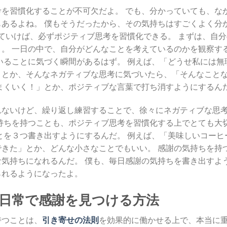
を習慣化することが不可欠だよ。 でも、分かっていても、な
あるよね。 僕もそうだったから、その気持ちはすごくよく分
えていけば、必ずポジティブ思考を習慣化できる。 まずは、自分
。 一日の中で、自分がどんなことを考えているのかを観察す
いることに気づく瞬間があるはず。 例えば、「どうせ私には無
」とか、そんなネガティブな思考に気づいたら、「そんなこと
まくいく！」とか、ポジティブな言葉で打ち消すようにするん
れないけど、繰り返し練習することで、徐々にネガティブな思
持ちを持つことも、ポジティブ思考を習慣化する上でとても大
とを３つ書き出すようにするんだ。 例えば、「美味しいコーヒ
きた」とか、どんな小さなことでもいい。 感謝の気持ちを持
気持ちになれるんだ。 僕も、毎日感謝の気持ちを書き出すよ
られるようになったよ。
 日常で感謝を見つける方法
持つことは、
引き寄せの法則
を効果的に働かせる上で、本当に