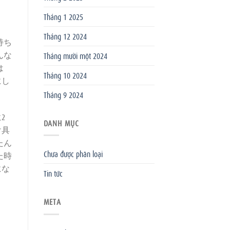
Tháng 1 2025
Tháng 12 2024
持ち
んな
Tháng mười một 2024
は
Tháng 10 2024
にし
Tháng 9 2024
2
DANH MỤC
け具
たん
Chưa được phân loại
た時
にな
Tin tức
、
META