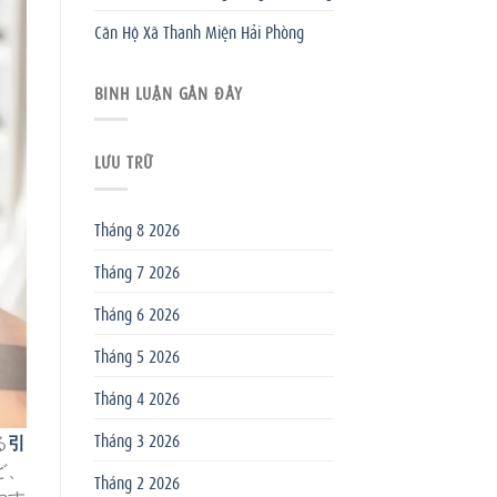
Căn Hộ Xã Thanh Miện Hải Phòng
BÌNH LUẬN GẦN ĐÂY
LƯU TRỮ
Tháng 8 2026
Tháng 7 2026
Tháng 6 2026
Tháng 5 2026
Tháng 4 2026
Tháng 3 2026
る
引
ど、
Tháng 2 2026
やす