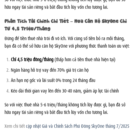
hữu ngay tài sản riêng và bắt đầu tích lũy vốn cho tương lai.
Phân Tích Tài Chính Chi Tiết – Mua Căn Hộ SkyOne Chỉ
Từ 4,5 Triệu/Tháng
Đừng để tiền thuê nhà trôi đi vô ích. Với cùng số tiền bỏ ra mỗi tháng,
bạn đã có thể sở hữu căn hộ SkyOne với phương thức thanh toán ưu việt:
Chỉ 4,5 triệu đồng/tháng
(thấp hơn cả tiền thuê nhà hiện tại)
Ngân hàng hỗ trợ vay đến 70% giá trị căn hộ
Ân hạn nợ gốc và lãi suất 0% trong 24 tháng đầu
Kéo dài thời gian vay lên đến 30-40 năm, giảm áp lực tài chính
So với việc thuê nhà 5-6 triệu/tháng không tích lũy được gì, bạn đã sở
hữu ngay tài sản riêng và bắt đầu tích lũy vốn cho tương lai.
Xem chi tiết
cập nhật Giá và Chính Sách Phú Đông SkyOne tháng 7/2025