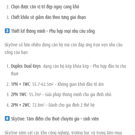
Chọn được căn vị trí đẹp ngày càng khó
Chiết khấu sẽ giảm dần theo từng giai đoạn
Thiết kế thông minh – Phù hợp mọi nhu cầu sống
SkyOne sở hữu nhiều dòng căn hộ mà còn đáp ứng trọn vẹn nhu cầu
sống của bạn:
Duplex Dual Keys
: dạng căn hộ kép khóa kép – Phù hợp đầu tư cho
thuê
1PN + 1WC
: 55.7–62.5m² – Không gian khởi đầu tổ ấm
2PN 1WC
: 55.7m² – Giải pháp thông minh cho gia đình nhỏ
2PN + 2WC
: 72.8m² – Dành cho gia đình 2 thế hệ
SkyOne: Tâm điểm cho thuê chuyên gia – sinh viên
SkyOne nằm sát các khu công nghiệp, trường học và trung tâm mua