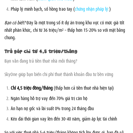
Pháp lý minh bạch, sổ hồng trao tay (
chứng nhận pháp lý:
)
Bạn có biết?
Đây là một trong số ít dự án trong khu vực có mức giá tốt
nhất phân khúc, chỉ từ 36 triệu/m² – thấp hơn 15-20% so với mặt bằng
chung.
Trả góp chỉ từ 4,5 triệu/tháng
Bạn vẫn đang trả tiền thuê nhà mỗi tháng?
SkyOne giúp bạn biến chi phí thuê thành khoản đầu tư bền vững
Chỉ 4,5 triệu đồng/tháng
(thấp hơn cả tiền thuê nhà hiện tại)
Ngân hàng hỗ trợ vay đến 70% giá trị căn hộ
Ân hạn nợ gốc và lãi suất 0% trong 24 tháng đầu
Kéo dài thời gian vay lên đến 30-40 năm, giảm áp lực tài chính
So với việc thuê nhà 5-6 triệu/tháng không tích lũy được gì, bạn đã sở