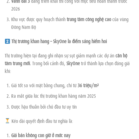
Vành đai 3
đang triển khai thi công với mục tiêu hoàn thành trước
2026
Khu vực được quy hoạch thành
trung tâm công nghệ cao
của vùng
Đông Nam Bộ
Thị trường khan hàng – SkyOne là điểm sáng hiếm hoi
Thị trường hiện tại đang ghi nhận sự sụt giảm mạnh các dự án
căn hộ
tầm trung mới
. Trong bối cảnh đó,
SkyOne
trở thành lựa chọn đáng giá
khi:
Giá tốt so với mặt bằng chung, chỉ từ
36 triệu/m²
Ra mắt giữa lúc thị trường khan hàng năm 2025
Được hậu thuẫn bởi chủ đầu tư uy tín
Kéo dài quyết định đầu tư nghĩa là:
Giá bán không còn giữ ở mức này