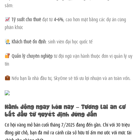
sắm:
Tỷ suất cho thuê
đạt từ
4–6%
, cao hơn mặt bằng các dự án cùng
phân khúc
Khách thuê ổn định
: sinh viên đại học quốc tế
Quản lý chuyên nghiệp
từ đội ngũ vận hành thuộc đơn vị quản lý uy
tín
Nếu bạn là nhà đầu tư, SkyOne sẽ tối ưu lợi nhuận và an toàn vốn.
Hành động ngay hôm nay – Tương lai an cư
bắt đầu từ quyết định đúng đắn
Cơ hội vàng mở bán cuối tháng 7/2025 đang đến gần. Chỉ với 30 triệu
đồng giữ chỗ, bạn đã mở ra cánh cửa sở hữu tổ ấm mơ ước với mức tài
chính nhẹ nhàng nhất.