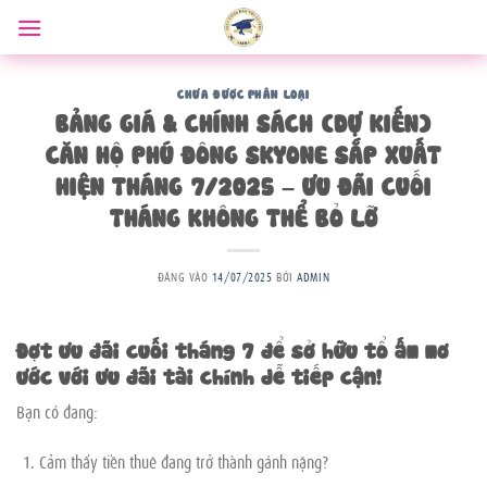
Bỏ
qua
nội
dung
CHƯA ĐƯỢC PHÂN LOẠI
BẢNG GIÁ & CHÍNH SÁCH (DỰ KIẾN)
CĂN HỘ PHÚ ĐÔNG SKYONE SẮP XUẤT
HIỆN THÁNG 7/2025 – ƯU ĐÃI CUỐI
THÁNG KHÔNG THỂ BỎ LỠ
ĐĂNG VÀO
14/07/2025
BỞI
ADMIN
Đợt ưu đãi cuối tháng 7 để sở hữu tổ ấm mơ
ước với ưu đãi tài chính dễ tiếp cận!
Bạn có đang:
Cảm thấy tiền thuê đang trở thành gánh nặng?