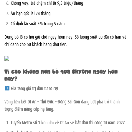
Không vay: trả chậm chỉ từ 9,5 triệu/tháng
Ân hạn gốc lãi 24 tháng
Cố định lãi suất 5% trong 5 năm
Đừng bỏ lỡ cơ hội giữ chỗ ngay hôm nay. Số lượng suất ưu đãi có hạn và
chỉ dành cho 50 khách hàng đầu tiên.
Vì sao không nên bỏ qua SkyOne ngay hôm
nay?
Gia tăng giá trị đầu tư rõ rệt
Vùng liên kết
Dĩ An – Thủ Đức – Đông Sài Gòn
đang bứt phá trở thành
trọng điểm nâng cấp hạ tầng
:
Tuyến Metro số 1
kéo dài về Dĩ An sẽ
bắt đầu thi công từ năm 2027