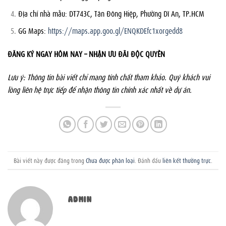
Địa chỉ nhà mẫu: DT743C, Tân Đông Hiệp, Phường Dĩ An, TP.HCM
GG Maps:
https://maps.app.goo.gl/ENQKDEfc1xorgedd8
ĐĂNG KÝ NGAY HÔM NAY – NHẬN ƯU ĐÃI ĐỘC QUYỀN
Lưu ý: Thông tin bài viết chỉ mang tính chất tham khảo. Quý khách vui
lòng liên hệ trực tiếp để nhận thông tin chính xác nhất về dự án.
Bài viết này được đăng trong
Chưa được phân loại
. Đánh dấu
liên kết thường trực
.
ADMIN