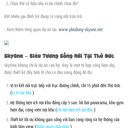
Chưa thể sở hữu nhà vì tài chính chưa đủ?
Rất nhiều gia đình trẻ đang có cùng nỗi trăn trở.
– Xem thêm tổng quan dự án tại:
www.phudong-skyone.net
SkyOne – Biểu Tượng Sống Mới Tại Thủ Đức
SkyOne không chỉ là dự án căn hộ. Đây là một tổ hợp sống hiện đại,
được thiết kế đầy tinh tế cho cư dân năng động đô thị.
Vị trí kết nối trực tiếp với trục đường chính, chỉ 15 phút đến Thủ Đức
(
vị trí tại đây:
)
Hệ thống tiện ích nội khu đẳng cấp 5 sao: hồ bơi panorama, khu gym
hiện đại, công viên nội khu (
chi tiết tiện ích tại đây:
)
Thiết kế tối ưu không gian sống với ban công rộng và hệ thống cửa
kính tầm view (
tham quan nhà mẫu:
)