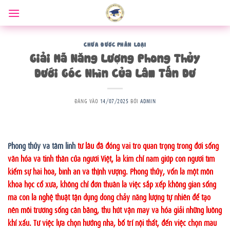
Bỏ
qua
nội
dung
CHƯA ĐƯỢC PHÂN LOẠI
Giải Mã Năng Lượng Phong Thủy
Dưới Góc Nhìn Của Lâm Tấn Dư
ĐĂNG VÀO
14/07/2025
BỞI
ADMIN
Phong thủy và tâm linh
từ lâu đã đóng vai trò quan trọng trong đời sống
văn hóa và tinh thần của người Việt, là kim chỉ nam giúp con người tìm
kiếm sự hài hòa, bình an và thịnh vượng. Phong thủy, vốn là một môn
khoa học cổ xưa, không chỉ đơn thuần là việc sắp xếp không gian sống
mà còn là nghệ thuật tận dụng dòng chảy năng lượng tự nhiên để tạo
nên môi trường sống cân bằng, thu hút vận may và hóa giải những luồng
khí xấu. Từ việc lựa chọn hướng nhà, bố trí nội thất, đến việc chọn màu