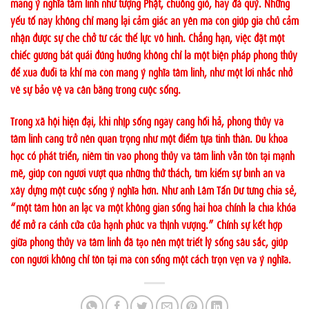
mang ý nghĩa tâm linh như tượng Phật, chuông gió, hay đá quý. Những
yếu tố này không chỉ mang lại cảm giác an yên mà còn giúp gia chủ cảm
nhận được sự che chở từ các thế lực vô hình. Chẳng hạn, việc đặt một
chiếc gương bát quái đúng hướng không chỉ là một biện pháp phong thủy
để xua đuổi tà khí mà còn mang ý nghĩa tâm linh, như một lời nhắc nhở
về sự bảo vệ và cân bằng trong cuộc sống.
Trong xã hội hiện đại, khi nhịp sống ngày càng hối hả, phong thủy và
tâm linh càng trở nên quan trọng như một điểm tựa tinh thần. Dù khoa
học có phát triển, niềm tin vào phong thủy và tâm linh vẫn tồn tại mạnh
mẽ, giúp con người vượt qua những thử thách, tìm kiếm sự bình an và
xây dựng một cuộc sống ý nghĩa hơn. Như anh Lâm Tấn Dư từng chia sẻ,
“một tâm hồn an lạc và một không gian sống hài hòa chính là chìa khóa
để mở ra cánh cửa của hạnh phúc và thịnh vượng.” Chính sự kết hợp
giữa phong thủy và tâm linh đã tạo nên một triết lý sống sâu sắc, giúp
con người không chỉ tồn tại mà còn sống một cách trọn vẹn và ý nghĩa.