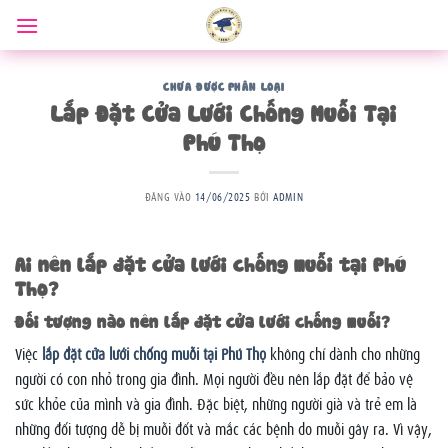
Bỏ
qua
nội
dung
CHƯA ĐƯỢC PHÂN LOẠI
Lắp Đặt Cửa Lưới Chống Muỗi Tại
Phú Thọ
ĐĂNG VÀO
14/06/2025
BỞI
ADMIN
Ai nên lắp đặt cửa lưới chống muỗi tại Phú
Thọ?
Đối tượng nào nên lắp đặt cửa lưới chống muỗi?
Việc
lắp đặt cửa lưới chống muỗi tại Phú Thọ
không chỉ dành cho những
người có con nhỏ trong gia đình. Mọi người đều nên lắp đặt để bảo vệ
sức khỏe của mình và gia đình. Đặc biệt, những người già và trẻ em là
những đối tượng dễ bị muỗi đốt và mắc các bệnh do muỗi gây ra. Vì vậy,