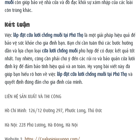
muỗi
còn giúp bảo vệ nhà cửa và đồ đạc khỏi sự xâm nhập của các loài
côn trùng khác.
Kết luận
Việc
lắp đặt cửa lưới chống muỗi tại Phú Thọ
là một giải pháp hiệu quả để
bảo vệ sức khỏe cho gia đình bạn. Bạn chỉ cần tuân thủ các bước hướng
dẫn và lựa chọn loại
cửa lưới chống muỗi
phù hợp để có được kết quả tốt
nhất. Tuy nhiên, cũng cần phải chú ý đến các rủi ro và bảo quản cửa lưới
định kỳ để đảm bảo tính hiệu quả và an toàn. Hy vọng bài viết này đã
giúp bạn hiểu rõ hơn về việc
lắp đặt cửa lưới chống muỗi tại Phú Thọ
và
quyết định đúng đắn cho gia đình của mình.
LIÊN HỆ SẢN XUẤT VÀ THI CÔNG
Hồ Chí Minh: 126/12 Đường 297, Phước Long, Thủ Đức
Hà Nội: 228 Phú Lương, Hà Đông, Hà Nội
Website 1:
https://Cualuoigiaxuong.com/