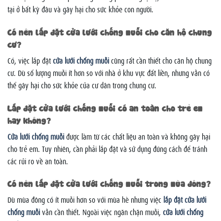
tại ở bất kỳ đâu và gây hại cho sức khỏe con người.
Có nên lắp đặt cửa lưới chống muỗi cho căn hộ chung
cư?
Có, việc lắp đặt
cửa lưới chống muỗi
cũng rất cần thiết cho căn hộ chung
cư. Dù số lượng muỗi ít hơn so với nhà ở khu vực đất liền, nhưng vẫn có
thể gây hại cho sức khỏe của cư dân trong chung cư.
Lắp đặt cửa lưới chống muỗi có an toàn cho trẻ em
hay không?
Cửa lưới chống muỗi
được làm từ các chất liệu an toàn và không gây hại
cho trẻ em. Tuy nhiên, cần phải lắp đặt và sử dụng đúng cách để tránh
các rủi ro về an toàn.
Có nên lắp đặt cửa lưới chống muỗi trong mùa đông?
Dù mùa đông có ít muỗi hơn so với mùa hè nhưng việc
lắp đặt cửa lưới
chống muỗi
vẫn cần thiết. Ngoài việc ngăn chặn muỗi,
cửa lưới chống