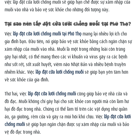
việc lắp đặt cửa lưới chống muỗi sẽ giúp hạn chế được sự xâm nhập của
muỗi vào nhà và bảo vệ sức khỏe cho những đối tượng này.
Tại sao nên lắp đặt cửa lưới chống muỗi tại Phú Thọ?
Việc
lắp đặt cửa lưới chống muỗi tại Phú Thọ
mang lại nhiều lợi ích cho
gia đình bạn. Đầu tiên, nó giúp bảo vệ sức khỏe bằng cách ngăn chặn sự
xâm nhập của muỗi vào nhà. Muỗi là một trong những loài côn trùng
gây hại nhất, có thể mang theo các vi khuẩn và virus gây ra các bệnh
như sốt rét, sốt xuất huyết, viêm não Nhật Bản và nhiều bệnh truyền
nhiễm khác. Việc
lắp đặt cửa lưới chống muỗi
sẽ giúp bạn yên tâm hơn
về sức khỏe của gia đình.
Thứ hai, việc
lắp đặt cửa lưới chống muỗi
cũng giúp bảo vệ nhà cửa và
đồ đạc. Muỗi không chỉ gây hại cho sức khỏe con người mà còn làm hư
hại đồ đạc trong nhà. Chúng có thể làm tổ trên các vật dụng như quần
áo, ga giường, rèm cửa và gây ra mùi hôi khó chịu. Việc
lắp đặt cửa lưới
chống muỗi
sẽ giúp bạn ngăn chặn được sự xâm nhập của muỗi và bảo
vệ đồ đạc trong nhà.