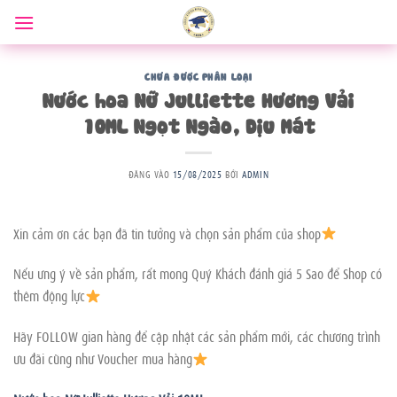
Bỏ
qua
nội
dung
CHƯA ĐƯỢC PHÂN LOẠI
Nước hoa Nữ Julliette Hương Vải
10ML Ngọt Ngào, Dịu Mát
ĐĂNG VÀO
15/08/2025
BỞI
ADMIN
Xin cảm ơn các bạn đã tin tưởng và chọn sản phẩm của shop
Nếu ưng ý về sản phẩm, rất mong Quý Khách đánh giá 5 Sao để Shop có
thêm động lực
Hãy FOLLOW gian hàng để cập nhật các sản phẩm mới, các chương trình
ưu đãi cũng như Voucher mua hàng