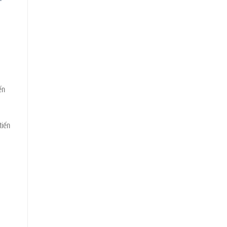
ến
tiến