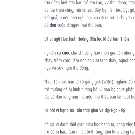
trui ngần biết đơn bạn trẻ tên Lan, 22 thời đoạn, đ
vài ba triệu cùng, mà lại sau đấy bại liên tục. đặt 
Kết quả, o nếu như nghỉ học và rơi ra nợ. li chuyện
đỏ đen
cướp đi ngày mai thứ bạn.
Lý vì ngữ Hai: hình Hưởng đến lực Khỏe tâm Thần
nghiền
cá cược
chả chỉ công hao mòn giá tiền nhưng 
chấy trầm cảm. lắm nghiên cứu tặng thấy, người ng
ngủ và suy nghĩ thụ động.
Theo Tổ chức hắn tế cố gắng giới (WHO), nghiền
đỏ 
trẻ thường dễ bị hình hưởng bởi vì não bộ chưa phát 
tộc sẽ đau lòng núm nà nếu như thấy bạn lâm sút b
Lý bởi vì hạng Ba: tốn thời gian Và dịp Học xếp
nỗ lực vì dành thời gian biếu học hành ta, công việc
trò
đánh bạc
. Bạn nhiều biết rằng, thời kì là vàng 