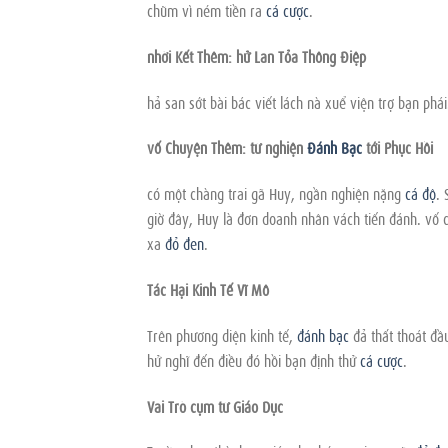
chũm vì ném tiền ra
cá cược
.
nhời Kết Thêm: hử Lan Tỏa Thông Điệp
hả san sớt bài bác viết lách nà xuể viện trợ bạn phá
vố Chuyện Thêm: từ nghiện
Đánh Bạc
tới Phục Hồi
có một chàng trai gã Huy, ngần nghiện nặng
cá độ
. 
giờ đây, Huy là đơn doanh nhân vách tiến đánh. vố
xa
đỏ đen
.
Tác Hại Kinh Tế Vĩ Mô
Trên phương diện kinh tế,
đánh bạc
đả thất thoát đầu
hử nghĩ đến điều đó hồi bạn định thử
cá cược
.
Vai Trò cụm từ Giáo Dục