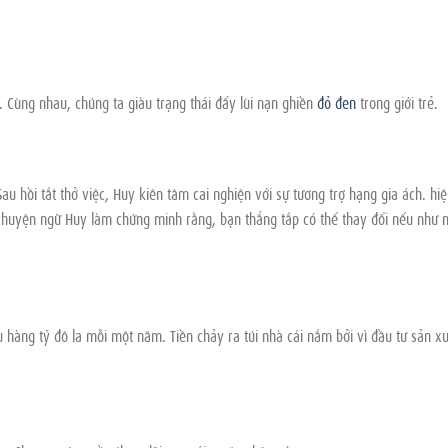
i. Cùng nhau, chúng ta giàu trạng thái đẩy lùi nạn ghiền
đỏ đen
trong giới trẻ.
Sau hồi tắt thở việc, Huy kiên tâm cai nghiện với sự tương trợ hạng gia ách. hi
 chuyện ngữ Huy làm chứng minh rằng, bạn thẳng tắp có thể thay đổi nếu như 
 hàng tỷ đô la mỗi một năm. Tiền chảy ra túi nhà cái nắm bởi vì đầu tư sản xu