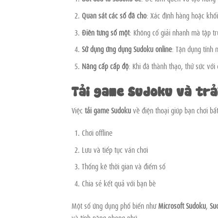
Quan sát các số đã cho
: Xác định hàng hoặc khối
Điền từng số một
: Không cố giải nhanh mà tập t
Sử dụng ứng dụng Sudoku online
: Tận dụng tính n
Nâng cấp cấp độ
: Khi đã thành thạo, thử sức với
Tải game Sudoku và trả
Việc
tải game Sudoku
về điện thoại giúp bạn chơi bấ
Chơi offline
Lưu và tiếp tục ván chơi
Thống kê thời gian và điểm số
Chia sẻ kết quả với bạn bè
Một số ứng dụng phổ biến như
Microsoft Sudoku
,
Su
và tính năng phong phú.