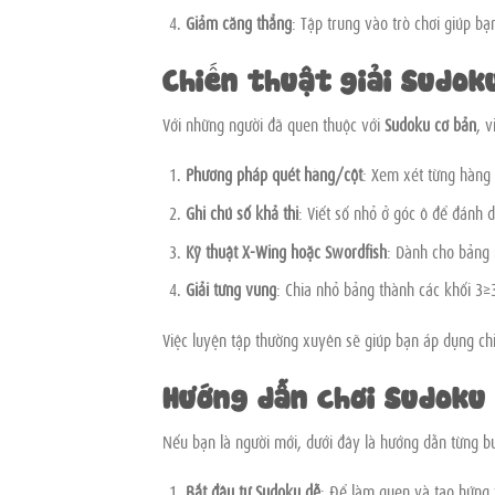
Giảm căng thẳng
: Tập trung vào trò chơi giúp bạ
Chiến thuật giải Sudok
Với những người đã quen thuộc với
Sudoku cơ bản
, 
Phương pháp quét hàng/cột
: Xem xét từng hàng h
Ghi chú số khả thi
: Viết số nhỏ ở góc ô để đánh 
Kỹ thuật X-Wing hoặc Swordfish
: Dành cho bảng 
Giải từng vùng
: Chia nhỏ bảng thành các khối 3×3
Việc luyện tập thường xuyên sẽ giúp bạn áp dụng ch
Hướng dẫn chơi Sudoku 
Nếu bạn là người mới, dưới đây là hướng dẫn từng b
Bắt đầu từ Sudoku dễ
: Để làm quen và tạo hứng 