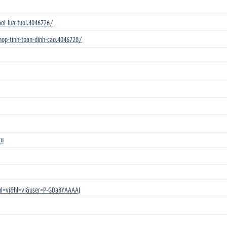
oi-lua-tuoi.4046726/
-hop-tinh-toan-dinh-cao.4046728/
ku
&hl=vi&hl=vi&user=P-GDa8YAAAAJ