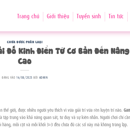
Trang chủ
Giới thiệu
Tuyển sinh
Tin tức
CHƯA ĐƯỢC PHÂN LOẠI
ải Đố Kinh Điển Từ Cơ Bản Đến Nâng
Cao
ĐĂNG VÀO
16/08/2025
BỞI
ADMIN
àn thế giới, được nhiều người yêu thích vì vừa giải trí vừa rèn luyện trí não.
Ga
à tập trung vào khả năng quan sát, tư duy và sự kiên nhẫn. Người chơi chỉ cầ
i hàng, mỗi cột và mỗi khối 3×3 đều chứa đủ các số này mà không trùng lặp.