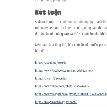
Kết luận
Sudoku là một trò chơi đơn giản nhưng đầy thách thứ
mỗi ngày sẽ giúp rèn luyện trí não, nâng cao khả nă
dần tới
Sudoku nâng cao
và thử sức với
Sudoku khó 
Nếu bạn chưa từng thử, hãy
chơi Sudoku miễn phí
ng
hấp dẫn.
https://about.me/sukodu
https://www.facebook.com/playsudokugames/
https://x.com/SukoduVac
https://www.flickr.com/photos/sudokuvac/
https://www.blogger.com/profile/11187643136885297980
https://playsukodu.blogspot.com/