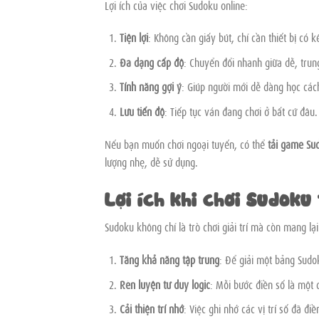
Lợi ích của việc chơi Sudoku online:
Tiện lợi
: Không cần giấy bút, chỉ cần thiết bị có kế
Đa dạng cấp độ
: Chuyển đổi nhanh giữa dễ, trun
Tính năng gợi ý
: Giúp người mới dễ dàng học cách
Lưu tiến độ
: Tiếp tục ván đang chơi ở bất cứ đâu.
Nếu bạn muốn chơi ngoại tuyến, có thể
tải game Su
lượng nhẹ, dễ sử dụng.
Lợi ích khi chơi Sudok
Sudoku không chỉ là trò chơi giải trí mà còn mang lại
Tăng khả năng tập trung
: Để giải một bảng Sudok
Rèn luyện tư duy logic
: Mỗi bước điền số là một 
Cải thiện trí nhớ
: Việc ghi nhớ các vị trí số đã đi