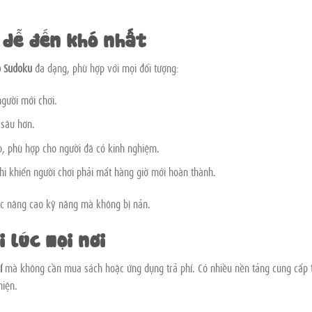
 dễ đến khó nhất
ộ Sudoku
đa dạng, phù hợp với mọi đối tượng:
người mới chơi.
 sâu hơn.
ạp, phù hợp cho người đã có kinh nghiệm.
khi khiến người chơi phải mất hàng giờ mới hoàn thành.
ớc nâng cao kỹ năng mà không bị nản.
i lúc mọi nơi
í
mà không cần mua sách hoặc ứng dụng trả phí. Có nhiều nền tảng cung cấp
hiện.