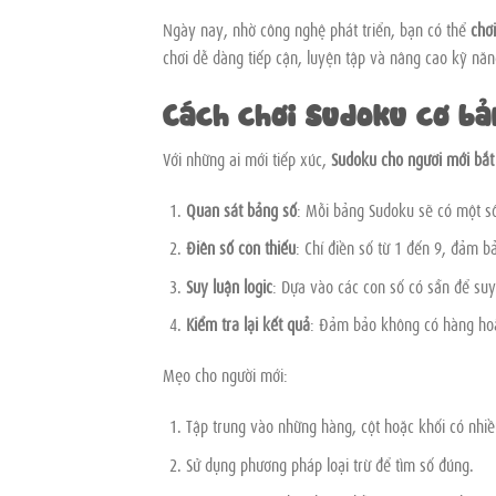
Ngày nay, nhờ công nghệ phát triển, bạn có thể
chơ
chơi dễ dàng tiếp cận, luyện tập và nâng cao kỹ năn
Cách chơi Sudoku cơ bả
Với những ai mới tiếp xúc,
Sudoku cho người mới bắt
Quan sát bảng số
: Mỗi bảng Sudoku sẽ có một số
Điền số còn thiếu
: Chỉ điền số từ 1 đến 9, đảm 
Suy luận logic
: Dựa vào các con số có sẵn để suy
Kiểm tra lại kết quả
: Đảm bảo không có hàng hoặc
Mẹo cho người mới:
Tập trung vào những hàng, cột hoặc khối có nhiề
Sử dụng phương pháp loại trừ để tìm số đúng.