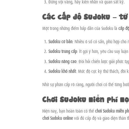
Đừng vội vàng, hãy kiên nhẫn và quan sát kỹ.
Các cấp độ Sudoku – từ
Một trong những điểm hấp dẫn của Sudoku là
cấp đ
Sudoku cơ bản
: Nhiều ô số có sẵn, phù hợp cho 
Sudoku trung cấp
: Ít gợi ý hơn, yêu cầu suy luận
Sudoku nâng cao
: Đòi hỏi chiến lược giải phức t
Sudoku khó nhất
: Mức độ cực kỳ thử thách, đôi 
Nhờ sự phân cấp rõ ràng, người chơi có thể từng bư
Chơi Sudoku miễn phí mọ
Hiện nay, bạn hoàn toàn có thể
chơi Sudoku miễn ph
chơi Sudoku online
với đủ cấp độ và giao diện thân t