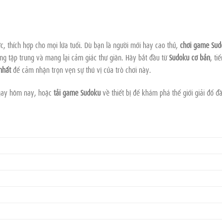
c, thích hợp cho mọi lứa tuổi. Dù bạn là người mới hay cao thủ,
chơi game Sud
ng tập trung và mang lại cảm giác thư giãn. Hãy bắt đầu từ
Sudoku cơ bản
, ti
nhất
để cảm nhận trọn vẹn sự thú vị của trò chơi này.
ay hôm nay, hoặc
tải game Sudoku
về thiết bị để khám phá thế giới giải đố đ