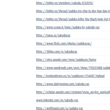
https://tinhte.vn/members/sukodu.3332018/
https://tinhte.vn/thread/sudoku-tro-choi-tu-duy-hap-dan-m
https://tinhte.vn/thread/sudoku-killer-thu-thach-logic-ket
https://www.scoop.it/topic/sudoku-by-sukodu-vac
https://tapas.io/sukoduvac
https://www.flickr.com/photos/sudokuvac/
https://500px.com/p/sukoduvac
https://sites.google.com/view/sudokuvn/home
https://www.goodreads.com/user/show/192633488-sudo
https://kenhsinhvien.vn/m/sudokuvn.1154447/#about
https://www.dailymotion.com/sukodu.vac
https://scholar.google.com/citations?view_op=list_works
www.linkedin.com/in/sukodu-vac
https://wellfound.com/u/sudoku-vac