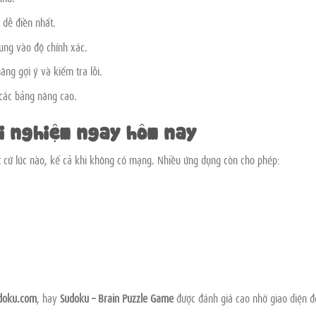
 dễ điền nhất.
rung vào độ chính xác.
ăng gợi ý và kiểm tra lỗi.
 các bảng nâng cao.
i nghiệm ngay hôm nay
t cứ lúc nào, kể cả khi không có mạng. Nhiều ứng dụng còn cho phép:
doku.com
, hay
Sudoku – Brain Puzzle Game
được đánh giá cao nhờ giao diện đ