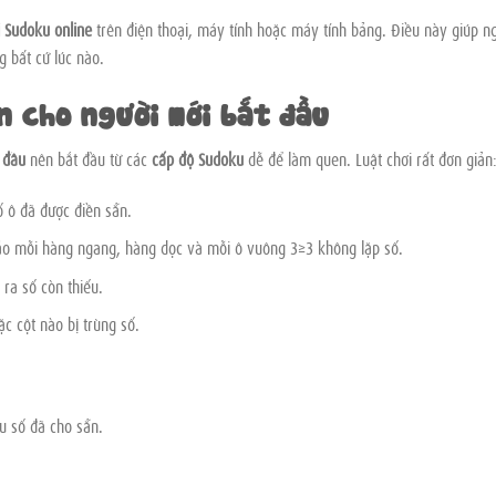
i Sudoku online
trên điện thoại, máy tính hoặc máy tính bảng. Điều này giúp n
g bất cứ lúc nào.
n cho người mới bắt đầu
 đầu
nên bắt đầu từ các
cấp độ Sudoku
dễ để làm quen. Luật chơi rất đơn giản
 ô đã được điền sẵn.
bảo mỗi hàng ngang, hàng dọc và mỗi ô vuông 3×3 không lặp số.
 ra số còn thiếu.
 cột nào bị trùng số.
u số đã cho sẵn.