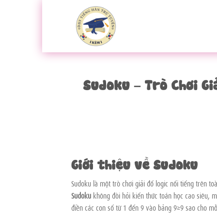
Bỏ
qua
nội
dung
Sudoku – Trò Chơi Gi
Giới thiệu về Sudoku
Sudoku là một trò chơi giải đố logic nổi tiếng trên to
Sudoku
không đòi hỏi kiến thức toán học cao siêu, m
điền các con số từ 1 đến 9 vào bảng 9×9 sao cho mỗ