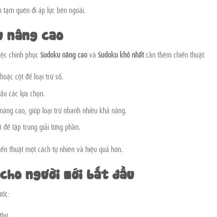
n tạm quên đi áp lực bên ngoài.
u nâng cao
việc chinh phục
Sudoku nâng cao
và
Sudoku khó nhất
cần thêm chiến thuật:
oặc cột để loại trừ số.
dấu các lựa chọn.
nâng cao, giúp loại trừ nhanh nhiều khả năng.
 để tập trung giải từng phần.
iến thuật một cách tự nhiên và hiệu quả hơn.
cho người mới bắt đầu
ước:
thú.