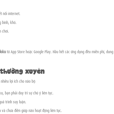
t nối internet.
g bình, khó.
 chơi.
doku
từ App Store hoặc Google Play. Hầu hết các ứng dụng đều miễn phí, dung
u thường xuyên
 nhiều lợi ích cho não bộ:
u, bạn phải duy trì sự chú ý liên tục.
quá trình suy luận.
ền và chưa điền giúp não hoạt động liên tục.