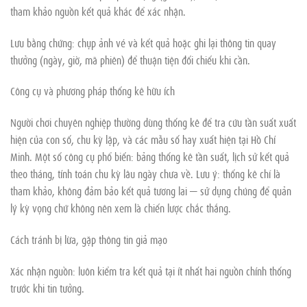
tham khảo nguồn kết quả khác để xác nhận.
Lưu bằng chứng: chụp ảnh vé và kết quả hoặc ghi lại thông tin quay
thưởng (ngày, giờ, mã phiên) để thuận tiện đối chiếu khi cần.
Công cụ và phương pháp thống kê hữu ích
Người chơi chuyên nghiệp thường dùng thống kê để tra cứu tần suất xuất
hiện của con số, chu kỳ lặp, và các mẫu số hay xuất hiện tại Hồ Chí
Minh. Một số công cụ phổ biến: bảng thống kê tần suất, lịch sử kết quả
theo tháng, tính toán chu kỳ lâu ngày chưa về. Lưu ý: thống kê chỉ là
tham khảo, không đảm bảo kết quả tương lai — sử dụng chúng để quản
lý kỳ vọng chứ không nên xem là chiến lược chắc thắng.
Cách tránh bị lừa, gặp thông tin giả mạo
Xác nhận nguồn: luôn kiểm tra kết quả tại ít nhất hai nguồn chính thống
trước khi tin tưởng.