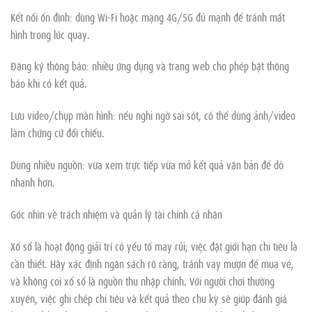
Kết nối ổn định: dùng Wi-Fi hoặc mạng 4G/5G đủ mạnh để tránh mất
hình trong lúc quay.
Đăng ký thông báo: nhiều ứng dụng và trang web cho phép bật thông
báo khi có kết quả.
Lưu video/chụp màn hình: nếu nghi ngờ sai sót, có thể dùng ảnh/video
làm chứng cứ đối chiếu.
Dùng nhiều nguồn: vừa xem trực tiếp vừa mở kết quả văn bản để dò
nhanh hơn.
Góc nhìn về trách nhiệm và quản lý tài chính cá nhân
Xổ số là hoạt động giải trí có yếu tố may rủi; việc đặt giới hạn chi tiêu là
cần thiết. Hãy xác định ngân sách rõ ràng, tránh vay mượn để mua vé,
và không coi xổ số là nguồn thu nhập chính. Với người chơi thường
xuyên, việc ghi chép chi tiêu và kết quả theo chu kỳ sẽ giúp đánh giá