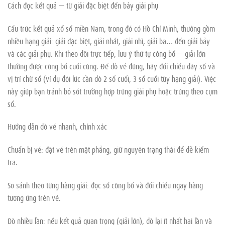
Cách đọc kết quả — từ giải đặc biệt đến bảy giải phụ
Cấu trúc kết quả xổ số miền Nam, trong đó có Hồ Chí Minh, thường gồm
nhiều hạng giải: giải đặc biệt, giải nhất, giải nhì, giải ba… đến giải bảy
và các giải phụ. Khi theo dõi trực tiếp, lưu ý thứ tự công bố — giải lớn
thường được công bố cuối cùng. Để dò vé đúng, hãy đối chiếu dãy số và
vị trí chữ số (ví dụ đôi lúc cần dò 2 số cuối, 3 số cuối tùy hạng giải). Việc
này giúp bạn tránh bỏ sót trường hợp trúng giải phụ hoặc trúng theo cụm
số.
Hướng dẫn dò vé nhanh, chính xác
Chuẩn bị vé: đặt vé trên mặt phẳng, giữ nguyên trạng thái để dễ kiểm
tra.
So sánh theo từng hàng giải: đọc số công bố và đối chiếu ngay hàng
tương ứng trên vé.
Dò nhiều lần: nếu kết quả quan trọng (giải lớn), dò lại ít nhất hai lần và