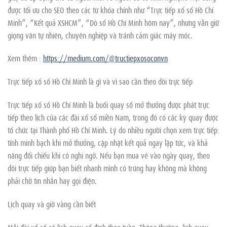
được tối ưu cho SEO theo các từ khóa chính như “Trực tiếp xổ số Hồ Chí
Minh”, “Kết quả XSHCM”, “Dò số Hồ Chí Minh hôm nay”, nhưng vẫn giữ
giọng văn tự nhiên, chuyên nghiệp và tránh cảm giác máy móc.
Xem thêm :
https://medium.com/@tructiepxosoconvn
Trực tiếp xổ số Hồ Chí Minh là gì và vì sao cần theo dõi trực tiếp
Trực tiếp xổ số Hồ Chí Minh là buổi quay số mở thưởng được phát trực
tiếp theo lịch của các đài xổ số miền Nam, trong đó có các kỳ quay được
tổ chức tại Thành phố Hồ Chí Minh. Lý do nhiều người chọn xem trực tiếp:
tính minh bạch khi mở thưởng, cập nhật kết quả ngay lập tức, và khả
năng đối chiếu khi có nghi ngờ. Nếu bạn mua vé vào ngày quay, theo
dõi trực tiếp giúp bạn biết nhanh mình có trúng hay không mà không
phải chờ tin nhắn hay gọi điện.
Lịch quay và giờ vàng cần biết
Mỗi đài xổ số có lịch quay cố định theo tuần. Thông thường, lịch quay