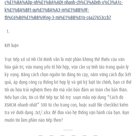
c%E1%BA%ADp-nh%E1%BA%ADt-nhanh-ch%C3%ADnh-x%C3%A1c-
k%E1%BA%BFt-qu%E1%BA%A3-m%E1%BB%9F-
th%C6%B0%E1%BB%9Fng-3-mi%E1%BB%81n-c6a27653ccb7
Kết luận
Trực tiếp xổ số Hồ Chí Minh vẫn là một phần không thể thiếu của văn
hóa giải trí, vừa mang yếu tố hồi hộp, vừa cần sự tỉnh táo trong quản lý
kỳ vọng. Bằng cách chọn nguồn tin đáng tin cậy, nắm vững cách đọc kết
quả, áp dụng công cụ thống kê hợp lý và giữ kỷ luật tài chính, bạn có thể
tối ưu hóa trải nghiệm theo dõi mà vẫn bảo đảm an toàn cho bản thân.
Nếu bạn cần, tôi có thể tiếp tục hỗ trợ: soạn mẫu nội dung “Cách dò
XSHCM nhanh nhất” 500 từ cho trang con, hoặc xuất file checklist kiểm
tra vé dưới dạng .txt/.xlsx để đưa vào hệ thống vận hành của bạn. Bạn
muốn tôi làm phần nào tiếp theo?