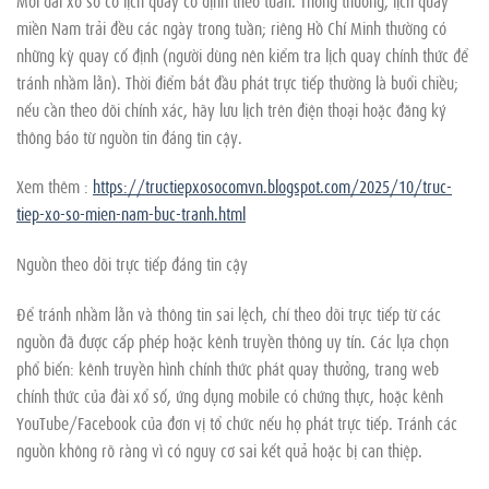
miền Nam trải đều các ngày trong tuần; riêng Hồ Chí Minh thường có
những kỳ quay cố định (người dùng nên kiểm tra lịch quay chính thức để
tránh nhầm lẫn). Thời điểm bắt đầu phát trực tiếp thường là buổi chiều;
nếu cần theo dõi chính xác, hãy lưu lịch trên điện thoại hoặc đăng ký
thông báo từ nguồn tin đáng tin cậy.
Xem thêm :
https://tructiepxosocomvn.blogspot.com/2025/10/truc-
tiep-xo-so-mien-nam-buc-tranh.html
Nguồn theo dõi trực tiếp đáng tin cậy
Để tránh nhầm lẫn và thông tin sai lệch, chỉ theo dõi trực tiếp từ các
nguồn đã được cấp phép hoặc kênh truyền thông uy tín. Các lựa chọn
phổ biến: kênh truyền hình chính thức phát quay thưởng, trang web
chính thức của đài xổ số, ứng dụng mobile có chứng thực, hoặc kênh
YouTube/Facebook của đơn vị tổ chức nếu họ phát trực tiếp. Tránh các
nguồn không rõ ràng vì có nguy cơ sai kết quả hoặc bị can thiệp.