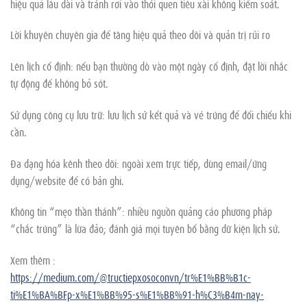
hiệu quả lâu dài và tránh rơi vào thói quen tiêu xài không kiểm soát.
Lời khuyên chuyên gia để tăng hiệu quả theo dõi và quản trị rủi ro
Lên lịch cố định: nếu bạn thường dò vào một ngày cố định, đặt lời nhắc
tự động để không bỏ sót.
Sử dụng công cụ lưu trữ: lưu lịch sử kết quả và vé trúng để đối chiếu khi
cần.
Đa dạng hóa kênh theo dõi: ngoài xem trực tiếp, dùng email/ứng
dụng/website để có bản ghi.
Không tin “mẹo thần thánh”: nhiều nguồn quảng cáo phương pháp
“chắc trúng” là lừa đảo; đánh giá mọi tuyên bố bằng dữ kiện lịch sử.
Xem thêm :
https://medium.com/@tructiepxosoconvn/tr%E1%BB%B1c-
ti%E1%BA%BFp-x%E1%BB%95-s%E1%BB%91-h%C3%B4m-nay-