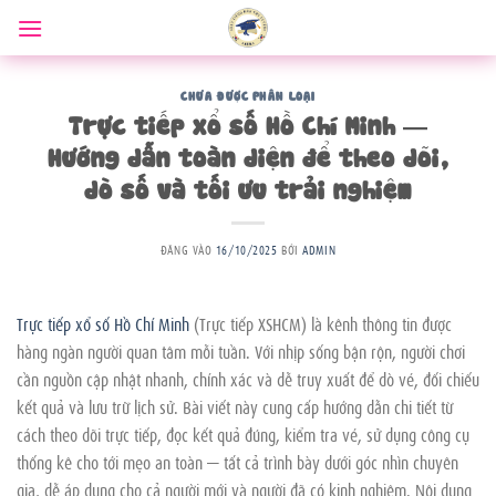
Bỏ
qua
nội
dung
CHƯA ĐƯỢC PHÂN LOẠI
Trực tiếp xổ số Hồ Chí Minh —
Hướng dẫn toàn diện để theo dõi,
dò số và tối ưu trải nghiệm
ĐĂNG VÀO
16/10/2025
BỞI
ADMIN
Trực tiếp xổ số Hồ Chí Minh
(Trực tiếp XSHCM) là kênh thông tin được
hàng ngàn người quan tâm mỗi tuần. Với nhịp sống bận rộn, người chơi
cần nguồn cập nhật nhanh, chính xác và dễ truy xuất để dò vé, đối chiếu
kết quả và lưu trữ lịch sử. Bài viết này cung cấp hướng dẫn chi tiết từ
cách theo dõi trực tiếp, đọc kết quả đúng, kiểm tra vé, sử dụng công cụ
thống kê cho tới mẹo an toàn — tất cả trình bày dưới góc nhìn chuyên
gia, dễ áp dụng cho cả người mới và người đã có kinh nghiệm. Nội dung