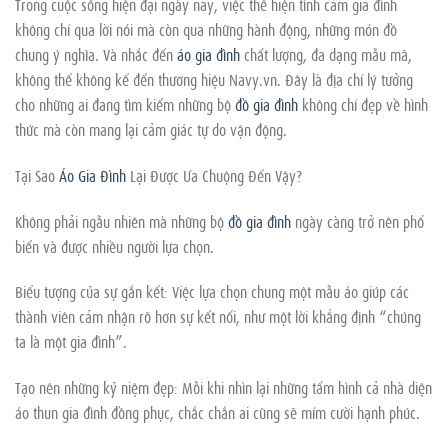
Trong cuộc sống hiện đại ngày nay, việc thể hiện tình cảm gia đình
không chỉ qua lời nói mà còn qua những hành động, những món đồ
chung ý nghĩa. Và nhắc đến
áo gia đình
chất lượng, đa dạng mẫu mã,
không thể không kể đến thương hiệu Navy.vn. Đây là địa chỉ lý tưởng
cho những ai đang tìm kiếm những bộ
đồ gia đình
không chỉ đẹp về hình
thức mà còn mang lại cảm giác tự do vận động.
Tại Sao
Áo Gia Đình
Lại Được Ưa Chuộng Đến Vậy?
Không phải ngẫu nhiên mà những bộ
đồ gia đình
ngày càng trở nên phổ
biến và được nhiều người lựa chọn.
Biểu tượng của sự gắn kết: Việc lựa chọn chung một mẫu áo giúp các
thành viên cảm nhận rõ hơn sự kết nối, như một lời khẳng định “chúng
ta là một gia đình”.
Tạo nên những kỷ niệm đẹp: Mỗi khi nhìn lại những tấm hình cả nhà diện
áo thun gia đình đồng phục, chắc chắn ai cũng sẽ mỉm cười hạnh phúc.