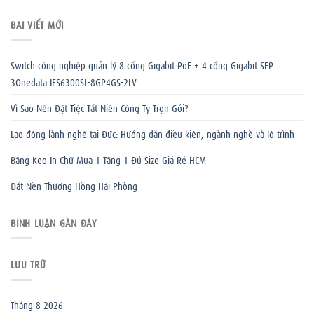
BÀI VIẾT MỚI
Switch công nghiệp quản lý 8 cổng Gigabit PoE + 4 cổng Gigabit SFP
3Onedata IES6300SL-8GP4GS-2LV
Vì Sao Nên Đặt Tiệc Tất Niên Công Ty Trọn Gói?
Lao động lành nghề tại Đức: Hướng dẫn điều kiện, ngành nghề và lộ trình
Băng Keo In Chữ Mua 1 Tặng 1 Đủ Size Giá Rẻ HCM
Đất Nền Thượng Hồng Hải Phòng
BÌNH LUẬN GẦN ĐÂY
LƯU TRỮ
Tháng 8 2026