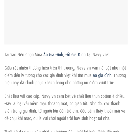
Tại Sao Nên Chọn Mua
Áo Gia Đình
,
Đồ Gia Đình
Tại Navy.vn?
Giữa rất nhiều thương hiệu trên thị trường, Navy.vn vẫn nổi bật như một
điểm đến lý tưởng cho các gia đình Việt khi tìm mua
áo gia đình
. Thương
hiệu này đã chinh phục khách hàng nhờ những ưu điểm vượt trội:
Chất liệu vải cao cấp: Navy.vn cam kết về chất liệu thun cotton 4 chiều.
Đây là loại vải mềm mại, thoáng mát, co giãn tốt. Nhờ đó, các thành
viên trong gia đình, từ người lớn đến trẻ em, đều cảm thấy thoải mái và
dễ chịu khi mặc, dù là vui chơi ngoài trời hay sinh hoạt tại nhà.
Thiết kế đa dạng, cập nhật xu hướng: Các thiết kế luôn được đổi mới