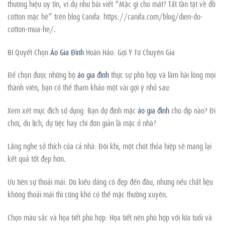
thương hiệu uy tín, ví dụ như bài viết “Mặc gì cho mát? Tất tần tật về đồ
cotton mặc hè” trên blog Canifa: https://canifa.com/blog/dien-do-
cotton-mua-he/.
Bí Quyết Chọn
Áo Gia Đình
Hoàn Hảo: Gợi Ý Từ Chuyên Gia
Để chọn được những bộ
áo gia đình
thực sự phù hợp và làm hài lòng mọi
thành viên, bạn có thể tham khảo một vài gợi ý nhỏ sau:
Xem xét mục đích sử dụng: Bạn dự định mặc
áo gia đình
cho dịp nào? Đi
chơi, du lịch, dự tiệc hay chỉ đơn giản là mặc ở nhà?
Lắng nghe sở thích của cả nhà: Đôi khi, một chút thỏa hiệp sẽ mang lại
kết quả tốt đẹp hơn.
Ưu tiên sự thoải mái: Dù kiểu dáng có đẹp đến đâu, nhưng nếu chất liệu
không thoải mái thì cũng khó có thể mặc thường xuyên.
Chọn màu sắc và họa tiết phù hợp: Họa tiết nên phù hợp với lứa tuổi và