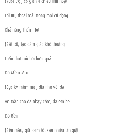
{Vượt trội, co giãn 4 chiều linh hoạt
Tối ưu, thoải mái trong mọi cử động
Khả năng Thấm Hút
{Rất tốt, tạo cảm giác khô thoáng
Thấm hút mồ hôi hiệu quả
Độ Mềm Mại
{Cực kỳ mềm mại, dịu nhẹ với da
An toàn cho da nhạy cảm, da em bé
Độ Bền
{Bền màu, giữ form tốt sau nhiều lần giặt