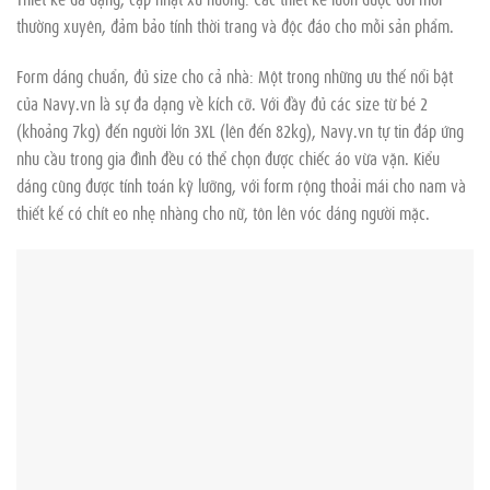
thường xuyên, đảm bảo tính thời trang và độc đáo cho mỗi sản phẩm.
Form dáng chuẩn, đủ size cho cả nhà: Một trong những ưu thế nổi bật
của Navy.vn là sự đa dạng về kích cỡ. Với đầy đủ các size từ bé 2
(khoảng 7kg) đến người lớn 3XL (lên đến 82kg), Navy.vn tự tin đáp ứng
nhu cầu trong gia đình đều có thể chọn được chiếc áo vừa vặn. Kiểu
dáng cũng được tính toán kỹ lưỡng, với form rộng thoải mái cho nam và
thiết kế có chít eo nhẹ nhàng cho nữ, tôn lên vóc dáng người mặc.