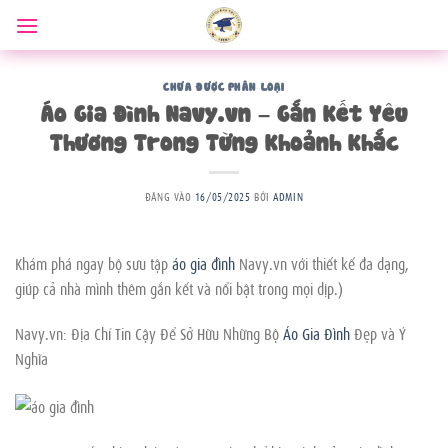
Bỏ
qua
nội
dung
CHƯA ĐƯỢC PHÂN LOẠI
Áo Gia Đình Navy.vn – Gắn Kết Yêu
Thương Trong Từng Khoảnh Khắc
ĐĂNG VÀO
16/05/2025
BỞI
ADMIN
Khám phá ngay bộ sưu tập
áo gia đình
Navy.vn với thiết kế đa dạng,
giúp cả nhà mình thêm gắn kết và nổi bật trong mọi dịp.)
Navy.vn: Địa Chỉ Tin Cậy Để Sở Hữu Những Bộ
Áo Gia Đình
Đẹp và Ý
Nghĩa