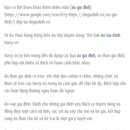
Bạn có thể tham khảo thêm nhiều mẫu [
áo gia đình
]
(https://www.google.com/search?q=https://dogiadinh.vn/ao-gia-
đình/) đẹp tại dogiadinh.vn.
Từ Áo Thun Năng Động Đến Áo Váy Duyên Dáng: Thế Giới
Áo Gia Đình
Navy.vn
Navy.vn tự hào mang đến đa dạng các loại
áo gia đình
, áo thun gia đình,
phù hợp với nhiều sở thích và hoàn cảnh khác nhau:
Áo thun gia đình cổ tròn: Với chất liệu cotton 4 chiều, những chiếc áo
thun cổ tròn của Navy.vn mang lại cảm giác dễ chịu tối đa, thích hợp cho
các hoạt động thường ngày hoặc dã ngoại.
Áo váy gia đình: Dành cho những gia đình yêu thích sự duyên dáng và
đồng điệu một cách nữ tính, các set áo váy cho mẹ và bé gái, kết hợp
cùng áo thun cho bố và bé trai là một gợi ý tuyệt vời.