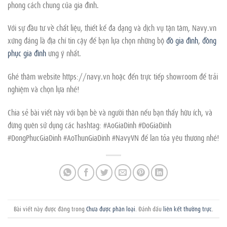
phong cách chung của gia đình.
Với sự đầu tư về chất liệu, thiết kế đa dạng và dịch vụ tận tâm, Navy.vn
xứng đáng là địa chỉ tin cậy để bạn lựa chọn những bộ
đồ gia đình
,
đồng
phục gia đình
ưng ý nhất.
Ghé thăm website https://navy.vn hoặc đến trực tiếp showroom để trải
nghiệm và chọn lựa nhé!
Chia sẻ bài viết này với bạn bè và người thân nếu bạn thấy hữu ích, và
đừng quên sử dụng các hashtag: #AoGiaDinh #DoGiaDinh
#DongPhucGiaDinh #AoThunGiaDinh #NavyVN để lan tỏa yêu thương nhé!
Bài viết này được đăng trong
Chưa được phân loại
. Đánh dấu
liên kết thường trực
.