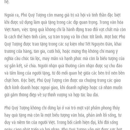
hệ.
Ngoài ra, Phú Quý Tượng còn mang giá trị xã hội và tinh thần đặc biệt
khi được sử dụng làm quà tặng trong các dịp quan trọng. Trong văn hóa
Việt Nam, việc tặng quà không chỉ là hành động trao đổi vật chất mà còn
là cách thể hiện tình cảm, sự trân trọng và lời chúc tốt lành. Một bức Phú
Quý Tượng được trao tặng trong các sự kiện như Tết Nguyên Đán, khai
trương cửa hàng, tân gia, cưới hỏi, hoặc mừng thọ không chỉ mang ý
nghĩa cầu chúc tài lộc, may mắn và hạnh phúc mà còn là biểu tượng của
sự gắn kết, sẻ chia. Người nhận quà thường cảm nhận được sự chu đáo
và tấm lòng của người tặng, từ đó mối quan hệ giữa các bên trở nên bền
chặt hơn. Đặc biệt, Phú Quý Tượng còn được ưa chuộng trong các giao
dịch kinh doanh hoặc ngoại giao, khi doanh nghiệp hoặc cá nhân muốn
gửi gắm thông điệp về sự thịnh vượng và hợp tác lâu dài.
Phú Quý Tượng không chỉ dừng lại ở vai trò một vật phẩm phong thủy
hay quà tặng mà còn là một biểu tượng văn hóa, phản ánh lối sống, tư
duy và niềm tin của người Việt. Trong bối cảnh hiện đại, khi đời sống
ngày càng phát triển và hội nhập, Phú Quý Tượng vẫn giữ được sức hút