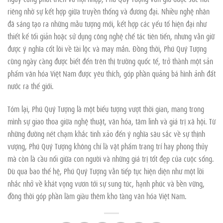
riêng nhờ sự kết hợp giữa truyền thống và đương đại. Nhiều nghệ nhân
đã sáng tạo ra những mẫu tượng mới, kết hợp các yếu tố hiện đại như
thiết kế tối giản hoặc sử dụng công nghệ chế tác tiên tiến, nhưng vẫn giữ
được ý nghĩa cốt lõi về tài lộc và may mắn. Đồng thời, Phú Quý Tượng
cũng ngày càng được biết đến trên thị trường quốc tế, trở thành một sản
phẩm văn hóa Việt Nam được yêu thích, góp phần quảng bá hình ảnh đất
nước ra thế giới.
Tóm lại, Phú Quý Tượng là một biểu tượng vượt thời gian, mang trong
mình sự giao thoa giữa nghệ thuật, văn hóa, tâm linh và giá trị xã hội. Từ
những đường nét chạm khắc tinh xảo đến ý nghĩa sâu sắc về sự thịnh
vượng, Phú Quý Tượng không chỉ là vật phẩm trang trí hay phong thủy
mà còn là cầu nối giữa con người và những giá trị tốt đẹp của cuộc sống.
Dù qua bao thế hệ, Phú Quý Tượng vẫn tiếp tục hiện diện như một lời
nhắc nhở về khát vọng vươn tới sự sung túc, hạnh phúc và bền vững,
đồng thời góp phần làm giàu thêm kho tàng văn hóa Việt Nam.