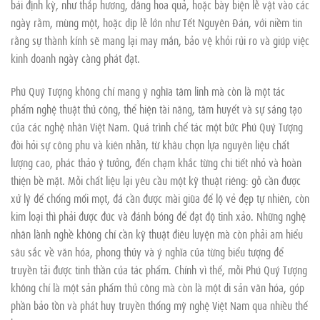
bái định kỳ, như thắp hương, dâng hoa quả, hoặc bày biện lễ vật vào các
ngày rằm, mùng một, hoặc dịp lễ lớn như Tết Nguyên Đán, với niềm tin
rằng sự thành kính sẽ mang lại may mắn, bảo vệ khỏi rủi ro và giúp việc
kinh doanh ngày càng phát đạt.
Phú Quý Tượng không chỉ mang ý nghĩa tâm linh mà còn là một tác
phẩm nghệ thuật thủ công, thể hiện tài năng, tâm huyết và sự sáng tạo
của các nghệ nhân Việt Nam. Quá trình chế tác một bức Phú Quý Tượng
đòi hỏi sự công phu và kiên nhẫn, từ khâu chọn lựa nguyên liệu chất
lượng cao, phác thảo ý tưởng, đến chạm khắc từng chi tiết nhỏ và hoàn
thiện bề mặt. Mỗi chất liệu lại yêu cầu một kỹ thuật riêng: gỗ cần được
xử lý để chống mối mọt, đá cần được mài giũa để lộ vẻ đẹp tự nhiên, còn
kim loại thì phải được đúc và đánh bóng để đạt độ tinh xảo. Những nghệ
nhân lành nghề không chỉ cần kỹ thuật điêu luyện mà còn phải am hiểu
sâu sắc về văn hóa, phong thủy và ý nghĩa của từng biểu tượng để
truyền tải được tinh thần của tác phẩm. Chính vì thế, mỗi Phú Quý Tượng
không chỉ là một sản phẩm thủ công mà còn là một di sản văn hóa, góp
phần bảo tồn và phát huy truyền thống mỹ nghệ Việt Nam qua nhiều thế