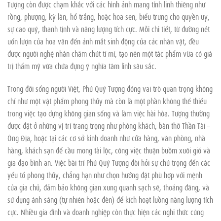
Tượng còn được chạm khắc với các hình ảnh mang tính linh thiêng như
rồng, phượng, kỳ lân, hổ trắng, hoặc hoa sen, biểu trưng cho quyền uy,
sự cao quý, thanh tịnh và năng lượng tích cực. Mỗi chi tiết, từ đường nét
uốn lượn của hoa văn đến ánh mắt sinh động của các nhân vật, đều
được người nghệ nhân chăm chút tỉ mỉ, tạo nên một tác phẩm vừa có giá
trị thẩm mỹ vừa chứa đựng ý nghĩa tâm linh sâu sắc.
Trong đời sống người Việt, Phú Quý Tượng đóng vai trò quan trọng không
chỉ như một vật phẩm phong thủy mà còn là một phần không thể thiếu
trong việc tạo dựng không gian sống và làm việc hài hòa. Tượng thường
được đặt ở những vị trí trang trọng như phòng khách, bàn thờ Thần Tài –
Ông Địa, hoặc tại các cơ sở kinh doanh như cửa hàng, văn phòng, nhà
hàng, khách sạn để cầu mong tài lộc, công việc thuận buồm xuôi gió và
gia đạo bình an. Việc bài trí Phú Quý Tượng đòi hỏi sự chú trọng đến các
yếu tố phong thủy, chẳng hạn như chọn hướng đặt phù hợp với mệnh
của gia chủ, đảm bảo không gian xung quanh sạch sẽ, thoáng đãng, và
sử dụng ánh sáng (tự nhiên hoặc đèn) để kích hoạt luồng năng lượng tích
cực. Nhiều gia đình và doanh nghiệp còn thực hiện các nghi thức cúng