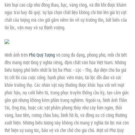
kim loại cao cấp như đồng thau, bạc, vàng ròng, và đôi khi được khảm
ngọc trai hay đá quý. Sự lựa chọn chất liệu không chỉ tôn lên giá trị vật
chất của tượng mà còn gửi gắm niềm tin về sự trường tồn, bất biến của
tài lộc, vận may và sự thịnh vượng.
Hình ảnh trên
Phú Quý Tượng
vô cùng đa dạng, phong phú, mỗi chi tiết
đều mang một tầng ý nghĩa riêng, đậm chất văn hóa Việt Nam. Những
biểu tượng phổ biến nhất là bộ ba Phúc – Lộc – Thọ, đại diện cho ba giá
trị cốt lõi của cuộc sống: hạnh phúc viên mãn, tài lộc dồi dào và sức
khỏe trường thọ. Các nhân vật này thường được khắc họa với nét mặt
phúc hậu, nụ cười hiền từ, trang phục truyền thống cầu kỳ, tạo cảm giác
gần gũi nhưng không kém phần trang nghiêm. Ngoài ra, hình ảnh Thần
Tài, Ông Địa, hoặc các vật phẩm phong thủy như cây kim ngân, thỏi
vàng, bao tiền, rương châu báu, bình hồ lô, và đồng xu cổ cũng thường
xuất hiện. Những biểu tượng này không chỉ mang ý nghĩa tài lộc mà còn
thể hiện sự sung túc, bảo vệ và che chở cho gia chủ. Một số Phú Quý