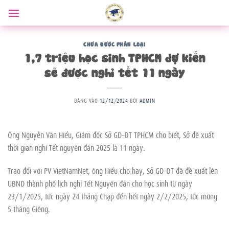
Bỏ
qua
nội
dung
CHƯA ĐƯỢC PHÂN LOẠI
1,7 triệu học sinh TPHCM dự kiến
sẽ được nghỉ tết 11 ngày
ĐĂNG VÀO
12/12/2024
BỞI
ADMIN
Ông Nguyễn Văn Hiếu, Giám đốc Sở GD-ĐT TPHCM cho biết, Sở đề xuất
thời gian nghỉ Tết nguyên đán 2025 là 11 ngày.
Trao đổi với PV VietNamNet, ông Hiếu cho hay, Sở GD-ĐT đã đề xuất lên
UBND thành phố lịch nghỉ Tết Nguyên đán cho học sinh từ ngày
23/1/2025, tức ngày 24 tháng Chạp đến hết ngày 2/2/2025, tức mùng
5 tháng Giêng.