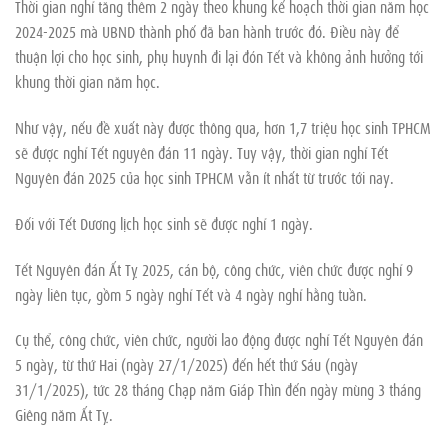
Thời gian nghỉ tăng thêm 2 ngày theo khung kế hoạch thời gian năm học
2024-2025 mà UBND thành phố đã ban hành trước đó. Điều này để
thuận lợi cho học sinh, phụ huynh đi lại đón Tết và không ảnh hưởng tới
khung thời gian năm học.
Như vậy, nếu đề xuất này được thông qua, hơn 1,7 triệu học sinh TPHCM
sẽ được nghỉ Tết nguyên đán 11 ngày. Tuy vậy, thời gian nghỉ Tết
Nguyên đán 2025 của học sinh TPHCM vẫn ít nhất từ trước tới nay.
Đối với Tết Dương lịch học sinh sẽ được nghỉ 1 ngày.
Tết Nguyên đán Ất Tỵ 2025, cán bộ, công chức, viên chức được nghỉ 9
ngày liên tục, gồm 5 ngày nghỉ Tết và 4 ngày nghỉ hằng tuần.
Cụ thể, công chức, viên chức, người lao động được nghỉ Tết Nguyên đán
5 ngày, từ thứ Hai (ngày 27/1/2025) đến hết thứ Sáu (ngày
31/1/2025), tức 28 tháng Chạp năm Giáp Thìn đến ngày mùng 3 tháng
Giêng năm Ất Tỵ.