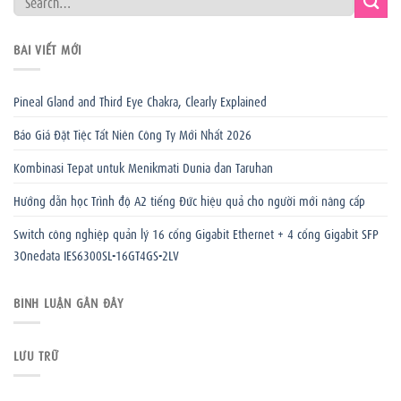
BÀI VIẾT MỚI
Pineal Gland and Third Eye Chakra, Clearly Explained
Báo Giá Đặt Tiệc Tất Niên Công Ty Mới Nhất 2026
Kombinasi Tepat untuk Menikmati Dunia dan Taruhan
Hướng dẫn học Trình độ A2 tiếng Đức hiệu quả cho người mới nâng cấp
Switch công nghiệp quản lý 16 cổng Gigabit Ethernet + 4 cổng Gigabit SFP
3Onedata IES6300SL-16GT4GS-2LV
BÌNH LUẬN GẦN ĐÂY
LƯU TRỮ