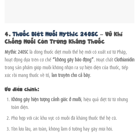
4.
Thuốc Diệt Muỗi Mythic 240SC
– Vũ Khí
Chống Muỗi Côn Trùng Kháng Thuốc
Mythic 240SC
là dòng thuốc diệt muỗi thế hệ mới có xuất xứ từ Pháp,
hoạt động dựa trên cơ chế
“không gây báo động”
. Hoạt chất
Clothianidin
trong sản phẩm giúp muỗi không nhận ra sự hiện diện của thuốc, tiếp
xúc rồi mang thuốc về tổ,
lan truyền cho cả bầy
.
Ưu điểm chính:
Không gây hiện tượng cảnh giác ở muỗi
, hiệu quả diệt từ từ nhưng
toàn diện.
Phù hợp với các khu vực có muỗi đã kháng thuốc thế hệ cũ.
Tồn lưu lâu, an toàn, không làm ố tường hay gây mùi hôi.