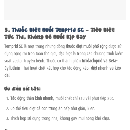
3.
Thuốc Diệt Muỗi Temprid SC
– Tiêu Diệt
Tức Thì, Không Để Muỗi Kịp Bay
Temprid SC
là một trong những dòng
thuốc diệt muỗi phổ rộng
được sử
dụng rộng rãi trên toàn thế giới, đặc biệt là trong các chương trình kiểm
soát vector truyền bệnh. Thuốc có thành phần
Imidacloprid và Beta-
Cyfluthrin
– hai hoạt chất kết hợp cho tác động kép:
diệt nhanh và kéo
dài
.
Ưu điểm nổi bật:
Tác động thần kinh nhanh
, muỗi chết chỉ sau vài phút tiếp xúc.
Có thể tiêu diệt cả côn trùng ẩn nấp như gián, kiến.
Thích hợp sử dụng trong nhà, không gây mùi nồng khó chịu.