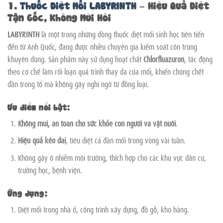
1.
Thuốc Diệt Mối LABYRINTH
– Hiệu Quả Diệt
Tận Gốc, Không Mùi Hôi
LABYRINTH
là một trong những dòng thuốc diệt mối sinh học tiên tiến
đến từ Anh Quốc, đang được nhiều chuyên gia kiểm soát côn trùng
khuyên dùng. Sản phẩm này sử dụng hoạt chất
Chlorfluazuron
, tác động
theo cơ chế làm rối loạn quá trình thay da của mối, khiến chúng chết
dần trong tổ mà không gây nghi ngờ từ đồng loại.
Ưu điểm nổi bật:
Không mùi, an toàn cho sức khỏe con người và vật nuôi
.
Hiệu quả kéo dài
, tiêu diệt cả đàn mối trong vòng vài tuần.
Không gây ô nhiễm môi trường, thích hợp cho các khu vực dân cư,
trường học, bệnh viện.
Ứng dụng:
Diệt mối trong nhà ở, công trình xây dựng, đồ gỗ, kho hàng.