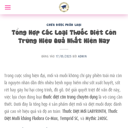
Bỏ
qua
nội
dung
CHƯA ĐƯỢC PHÂN LOẠI
Tổng Hợp Các Loại Thuốc Diệt Côn
Trùng Hiệu Quả Nhất Hiện Nay
ĐĂNG VÀO
17/05/2025
BỞI
ADMIN
Trong cuộc sống hiện đại, mối và muỗi không chỉ gây phiền toái mà còn
là nguyên nhân dẫn đến nhiều bệnh nguy hiểm như sốt xuất huyết, sốt
rét hay gây hư hại công trình, đồ gỗ. Để giải quyết triệt để vấn đề này,
việc lựa chọn đúng loại
thuốc diệt côn trùng chuyên dụng
là vô cùng cần
thiết. Dưới đây là tổng hợp 4 sản phẩm diệt mối và diệt muỗi được đánh
giá cao về hiệu quả và độ an toàn:
Thuốc Diệt Mối LABYRINTH
,
Thuốc
Diệt Muỗi kháng Fludora Co-Max
,
Temprid SC
, và
Mythic 240SC
.