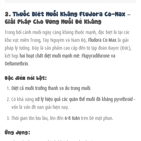
2.
Thuốc Diệt Muỗi Kháng Fludora Co-Max
–
Giải Pháp Cho Vùng Muỗi Đề Kháng
Trong bối cảnh muỗi ngày càng kháng thuốc mạnh, đặc biệt là tại các
khu vực miền Trung, Tây Nguyên và Nam Bộ,
Fludora Co-Max
là giải
pháp lý tưởng. Đây là sản phẩm cao cấp đến từ tập đoàn Bayer (Đức),
kết hợp
hai hoạt chất diệt muỗi mạnh mẽ: Flupyradifurone và
Deltamethrin
.
Đặc điểm nổi bật:
Diệt cả muỗi trưởng thành và ấu trùng muỗi
.
Có khả năng
xử lý hiệu quả các quần thể muỗi đã kháng pyrethroid
–
vốn là vấn đề nan giải hiện nay.
Thời gian tồn lưu lâu, lên đến
6–8 tuần
trên bề mặt phun.
Ứng dụng: