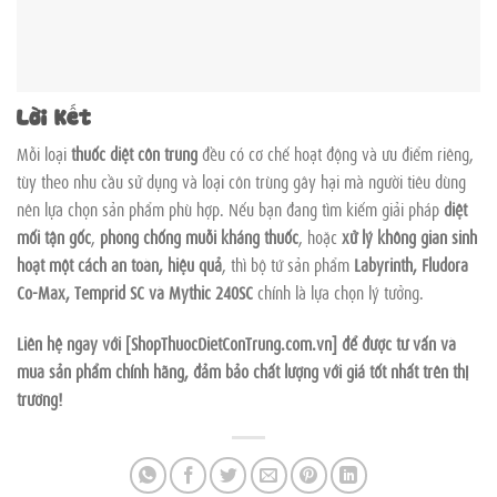
Lời Kết
Mỗi loại
thuốc diệt côn trùng
đều có cơ chế hoạt động và ưu điểm riêng,
tùy theo nhu cầu sử dụng và loại côn trùng gây hại mà người tiêu dùng
nên lựa chọn sản phẩm phù hợp. Nếu bạn đang tìm kiếm giải pháp
diệt
mối tận gốc
,
phòng chống muỗi kháng thuốc
, hoặc
xử lý không gian sinh
hoạt một cách an toàn, hiệu quả
, thì bộ tứ sản phẩm
Labyrinth, Fludora
Co-Max, Temprid SC và Mythic 240SC
chính là lựa chọn lý tưởng.
Liên hệ ngay với [ShopThuocDietConTrung.com.vn] để được tư vấn và
mua sản phẩm chính hãng, đảm bảo chất lượng với giá tốt nhất trên thị
trường!