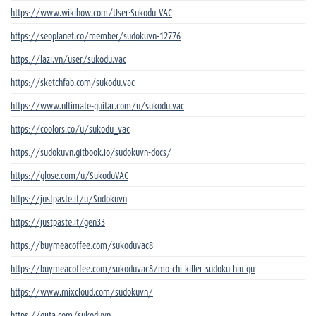
https://www.wikihow.com/User:Sukodu-VAC
https://seoplanet.co/member/sudokuvn-12776
https://lazi.vn/user/sukodu.vac
https://sketchfab.com/sukodu.vac
https://www.ultimate-guitar.com/u/sukodu.vac
https://coolors.co/u/sukodu_vac
https://sudokuvn.gitbook.io/sudokuvn-docs/
https://glose.com/u/SukoduVAC
https://justpaste.it/u/Sudokuvn
https://justpaste.it/gen33
https://buymeacoffee.com/sukoduvac8
https://buymeacoffee.com/sukoduvac8/mo-chi-killer-sudoku-hiu-qu
https://www.mixcloud.com/sudokuvn/
https://qiita.com/sukoduvn