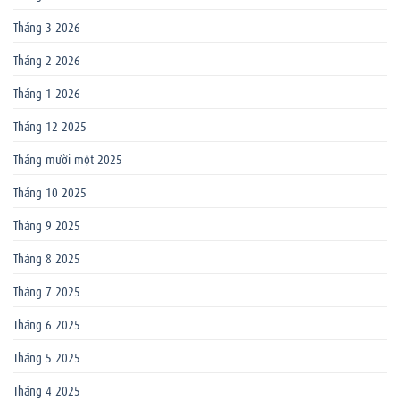
Tháng 3 2026
Tháng 2 2026
Tháng 1 2026
Tháng 12 2025
Tháng mười một 2025
Tháng 10 2025
Tháng 9 2025
Tháng 8 2025
Tháng 7 2025
Tháng 6 2025
Tháng 5 2025
Tháng 4 2025