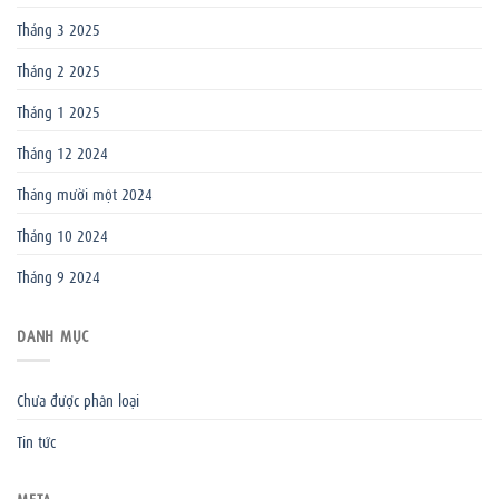
Tháng 3 2025
Tháng 2 2025
Tháng 1 2025
Tháng 12 2024
Tháng mười một 2024
Tháng 10 2024
Tháng 9 2024
DANH MỤC
Chưa được phân loại
Tin tức
META