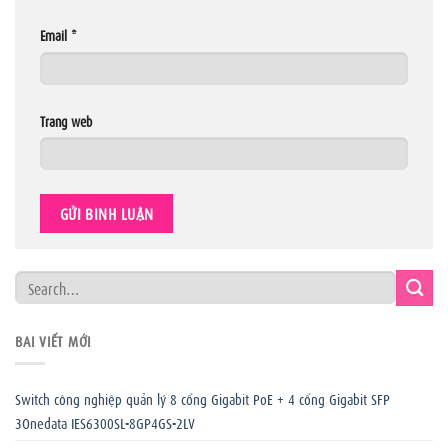
Email
*
Trang web
BÀI VIẾT MỚI
Switch công nghiệp quản lý 8 cổng Gigabit PoE + 4 cổng Gigabit SFP
3Onedata IES6300SL-8GP4GS-2LV