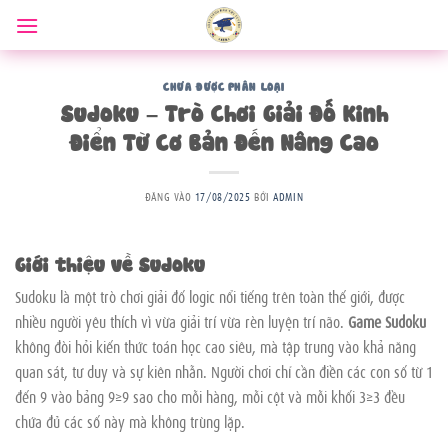
Bỏ
qua
nội
dung
CHƯA ĐƯỢC PHÂN LOẠI
Sudoku – Trò Chơi Giải Đố Kinh
Điển Từ Cơ Bản Đến Nâng Cao
ĐĂNG VÀO
17/08/2025
BỞI
ADMIN
Giới thiệu về Sudoku
Sudoku là một trò chơi giải đố logic nổi tiếng trên toàn thế giới, được
nhiều người yêu thích vì vừa giải trí vừa rèn luyện trí não.
Game Sudoku
không đòi hỏi kiến thức toán học cao siêu, mà tập trung vào khả năng
quan sát, tư duy và sự kiên nhẫn. Người chơi chỉ cần điền các con số từ 1
đến 9 vào bảng 9×9 sao cho mỗi hàng, mỗi cột và mỗi khối 3×3 đều
chứa đủ các số này mà không trùng lặp.