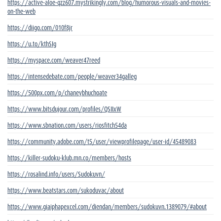
https://active-aloe-qzz607.mystrikingly.com/blog/humorous-visuals-and-movies-
on-the-web
https://diigo.com/010f8jr
https://u.to/kthSIg
https://myspace.com/weaver47reed
https://intensedebate.com/people/weaver34galleg
https://500px.com/p/chaneybhuchoate
https://www.bitsdujour.com/profiles/QSIIxW
https://www.sbnation.com/users/riosfitch54da
https://community.adobe.com/t5/user/viewprofilepage/user-id/45489083
https://killer-sudoku-klub.mn.co/members/hosts
https://rosalind.info/users/Sudokuvn/
https://www.beatstars.com/sukoduvac/about
https://www.giaiphapexcel.com/diendan/members/sudokuvn.1389079/#about