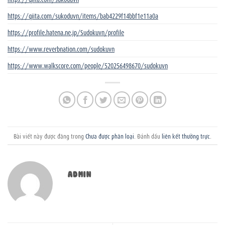
https://qiita.com/sukoduvn/items/bab4229f14bbf1e11a0a
https://profile.hatena.ne.jp/Sudokuvn/profile
https://www.reverbnation.com/sudokuvn
https://www.walkscore.com/people/520256498670/sudokuvn
Bài viết này được đăng trong
Chưa được phân loại
. Đánh dấu
liên kết thường trực
.
ADMIN