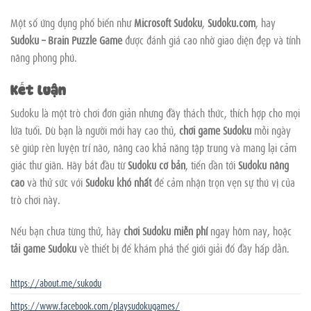
Một số ứng dụng phổ biến như
Microsoft Sudoku
,
Sudoku.com
, hay
Sudoku – Brain Puzzle Game
được đánh giá cao nhờ giao diện đẹp và tính
năng phong phú.
Kết luận
Sudoku là một trò chơi đơn giản nhưng đầy thách thức, thích hợp cho mọi
lứa tuổi. Dù bạn là người mới hay cao thủ,
chơi game Sudoku
mỗi ngày
sẽ giúp rèn luyện trí não, nâng cao khả năng tập trung và mang lại cảm
giác thư giãn. Hãy bắt đầu từ
Sudoku cơ bản
, tiến dần tới
Sudoku nâng
cao
và thử sức với
Sudoku khó nhất
để cảm nhận trọn vẹn sự thú vị của
trò chơi này.
Nếu bạn chưa từng thử, hãy
chơi Sudoku miễn phí
ngay hôm nay, hoặc
tải game Sudoku
về thiết bị để khám phá thế giới giải đố đầy hấp dẫn.
https://about.me/sukodu
https://www.facebook.com/playsudokugames/