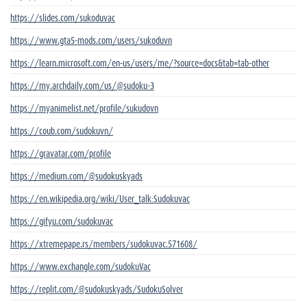
https://slides.com/sukoduvac
https://www.gta5-mods.com/users/sukoduvn
https://learn.microsoft.com/en-us/users/me/?source=docs&tab=tab-other
https://my.archdaily.com/us/@sudoku-3
https://myanimelist.net/profile/sukudovn
https://coub.com/sudokuvn/
https://gravatar.com/profile
https://medium.com/@sudokuskyads
https://en.wikipedia.org/wiki/User_talk:Sudokuvac
https://gifyu.com/sudokuvac
https://xtremepape.rs/members/sudokuvac.571608/
https://www.exchangle.com/sudokuVac
https://replit.com/@sudokuskyads/SudokuSolver